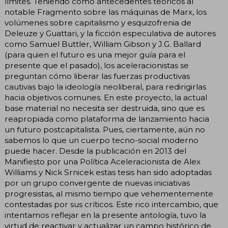
límites. Teniendo como antecedentes teóricos al
notable Fragmento sobre las máquinas de Marx, los
volúmenes sobre capitalismo y esquizofrenia de
Deleuze y Guattari, y la ficción especulativa de autores
como Samuel Buttler, William Gibson y J.G. Ballard
(para quien el futuro es una mejor guía para el
presente que el pasado), los aceleracionistas se
preguntan cómo liberar las fuerzas productivas
cautivas bajo la ideología neoliberal, para redirigirlas
hacia objetivos comunes. En este proyecto, la actual
base material no necesita ser destruida, sino que es
reapropiada como plataforma de lanzamiento hacia
un futuro postcapitalista. Pues, ciertamente, aún no
sabemos lo que un cuerpo tecno-social moderno
puede hacer. Desde la publicación en 2013 del
Manifiesto por una Política Aceleracionista de Alex
Williams y Nick Srnicek estas tesis han sido adoptadas
por un grupo convergente de nuevas iniciativas
progresistas, al mismo tiempo que vehementemente
contestadas por sus críticos. Este rico intercambio, que
intentamos reflejar en la presente antología, tuvo la
virtud de reactivar y actualizar un campo histórico de