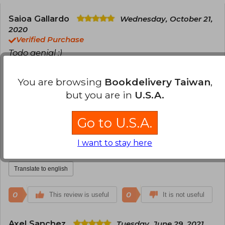
Saioa Gallardo
Wednesday, October 21,
2020
Verified Purchase
Todo genial :)
Translate to english
You are browsing
Bookdelivery Taiwan
,
but you are in
U.S.A.
0
0
This review is useful
It is not useful
Go to U.S.A.
Luis Frias
Thursday, April 08, 2021
Verified Purchase
I want to stay here
Un buen compilado de textos
Translate to english
0
0
This review is useful
It is not useful
Axel Sanchez
Tuesday, June 29, 2021