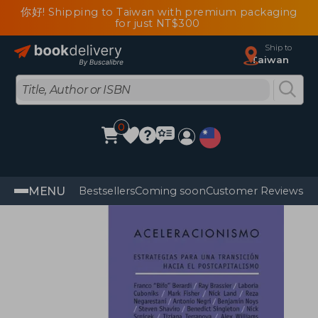
你好! Shipping to Taiwan with premium packaging
for just NT$300
Ship to
Taiwan
0
MENU
Bestsellers
Coming soon
Customer Reviews