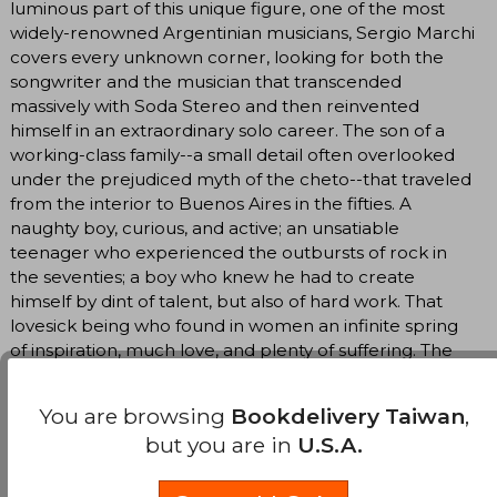
luminous part of this unique figure, one of the most
widely-renowned Argentinian musicians, Sergio Marchi
covers every unknown corner, looking for both the
songwriter and the musician that transcended
massively with Soda Stereo and then reinvented
himself in an extraordinary solo career. The son of a
working-class family--a small detail often overlooked
under the prejudiced myth of the cheto--that traveled
from the interior to Buenos Aires in the fifties. A
naughty boy, curious, and active; an unsatiable
teenager who experienced the outbursts of rock in
the seventies; a boy who knew he had to create
himself by dint of talent, but also of hard work. That
lovesick being who found in women an infinite spring
of inspiration, much love, and plenty of suffering. The
husband and father he longed to be. The crew
member that very few people knew, who
You are browsing
Bookdelivery Taiwan
,
experimented with rock, pop, electronic music,
but you are in
U.S.A.
technology, and his hair. And the crafty, elusive,
audacious star that dealt with adversity, both externally
and internally, and knew how to avoid many of the