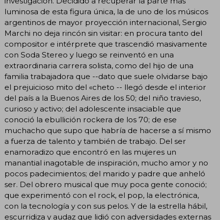
investigación. Decidido a recuperar la parte más
luminosa de esta figura única, la de uno de los músicos
argentinos de mayor proyección internacional, Sergio
Marchi no deja rincón sin visitar: en procura tanto del
compositor e intérprete que trascendió masivamente
con Soda Stereo y luego se reinventó en una
extraordinaria carrera solista, como del hijo de una
familia trabajadora que --dato que suele olvidarse bajo
el prejuicioso mito del «cheto -- llegó desde el interior
del país a la Buenos Aires de los 50; del niño travieso,
curioso y activo; del adolescente insaciable que
conoció la ebullición rockera de los 70; de ese
muchacho que supo que habría de hacerse a sí mismo
a fuerza de talento y también de trabajo. Del ser
enamoradizo que encontró en las mujeres un
manantial inagotable de inspiración, mucho amor y no
pocos padecimientos; del marido y padre que anheló
ser. Del obrero musical que muy poca gente conoció;
que experimentó con el rock, el pop, la electrónica,
con la tecnología y con sus pelos. Y de la estrella hábil,
escurridiza y audaz que lidió con adversidades externas