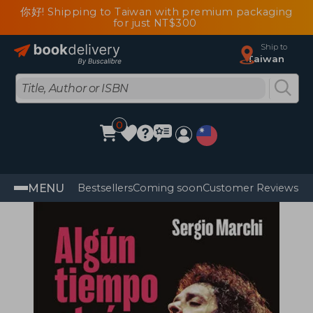
你好! Shipping to Taiwan with premium packaging
for just NT$300
Ship to
Taiwan
0
MENU
Bestsellers
Coming soon
Customer Reviews