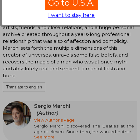
Go to U.S.A.
pitfalls of fame. Of the man who traveled several
moons and quite a few lives. In virtue of a thorough
I want to stay here
research, a multitude of exclusive interviews with other
artists, friends, and close relations, and a huge personal
archive created throughout a years-long professional
relationship that was also of affection and complicity,
Marchi sets forth the multiple dimensions of this
creator of universes, unravels some false beliefs, and
recovers the magic of a man who was at once myth
and absolutely real and sentient, a man of flesh and
bone.
Translate to english
Sergio Marchi
(Author)
View Author's Page
Sergio Marchi discovered The Beatles at the
age of eleven. Since then, he wanted nothing
See more
more than to play the drums and be like Ringo