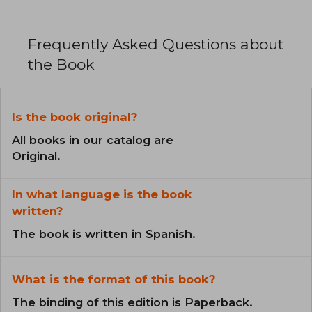
2014), Beatlend (2009, co-authored with
Fernando Blanco); Pappo: el hombre suburbano
(2011), Paredes y puentes: Roger Waters, el
Frequently Asked Questions about
cerebro de Pink Floyd (2012) and Room Service:
la escandalosa vida de las estrellas de rock
the Book
(2014). He hosts Kilo vivo on Nacional Rock 93.7
and Futuro imperfecto on Radio UBA. He is a
columnist for Román Lejtman on AM Nacional
870 and teaches courses and lectures in
Is the book original?
Argentina and other countries. He continues to
play the drums whenever the opportunity
All books in our catalog are
arises.
Original.
In what language is the book
written?
The book is written in Spanish.
What is the format of this book?
The binding of this edition is Paperback.