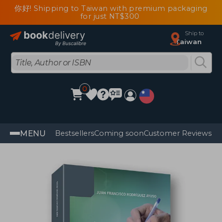
你好! Shipping to Taiwan with premium packaging
for just NT$300
Ship to
Taiwan
0
MENU
Bestsellers
Coming soon
Customer Reviews