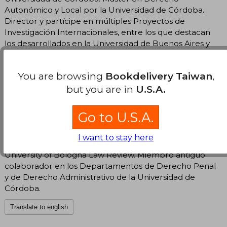
Autonómico y Local por la Universidad de Córdoba.
Director y partícipe en múltiples Proyectos de
Investigación Internacionales, entre los que destacan
los desarrollados en la Universidad de Buenos Aires y
en la Universidad Abierta Interamericana, sobre
contratación y firma electrónicas. Autor de varias
You are browsing
Bookdelivery Taiwan
,
publicaciones doctrinales en revistas de investigación
de prestigio y en libros colectivos, algunos
but you are in
U.S.A.
internacionales, en materias como firma electrónica,
arbitraje y mediación electrónicos, comercio
Go to U.S.A.
electrónico y contratación electrónica. Miembro
evaluador permanente en el Centro de Información
I want to stay here
del Servicio Alemán de Intercambio Académico y en la
University of Bologna Law Review. Miembro antiguo
colaborador en los Departamentos de Derecho Penal
y de Derecho Administrativo de la Universidad de
Córdoba.
Translate to english