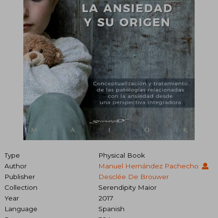
Type
Physical Book
Author
Manuel Hernández Pachecho
Publisher
Desclée De Brouwer
Collection
Serendipity Maior
Year
2017
Language
Spanish