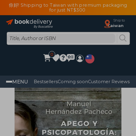
你好! Shipping to Taiwan with premium packaging
for just NT$300
Ship to
Taiwan
0
MENU
Bestsellers
Coming soon
Customer Reviews