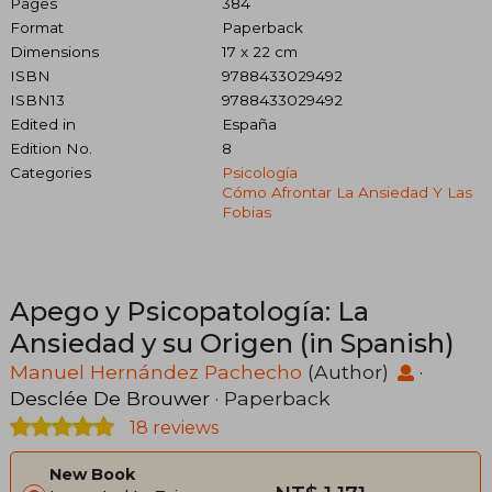
Pages
384
Format
Paperback
Dimensions
17 x 22 cm
ISBN
9788433029492
ISBN13
9788433029492
Edited in
España
Edition No.
8
Categories
Psicología
Cómo Afrontar La Ansiedad Y Las
Fobias
Apego y Psicopatología: La
Ansiedad y su Origen (in Spanish)
Manuel Hernández Pachecho
(Author)
·
Desclée De Brouwer
· Paperback
18 reviews
New Book