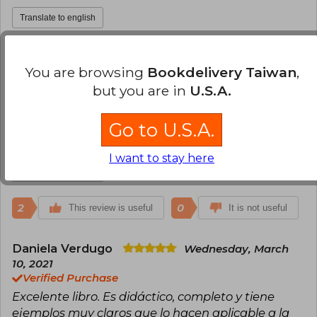
Translate to english
2
0
This review is useful
It is not useful
You are browsing
Bookdelivery Taiwan
,
but you are in
U.S.A.
Daysi Tovar
Thursday, March 25, 2021
Verified Purchase
Go to U.S.A.
Excelente libro. Explica de forma muy clara,
interesante y excelente bases teóricas.
I want to stay here
Translate to english
2
0
This review is useful
It is not useful
Daniela Verdugo
Wednesday, March
10, 2021
Verified Purchase
Excelente libro. Es didáctico, completo y tiene
ejemplos muy claros que lo hacen aplicable a la