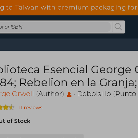
g to Taiwan with premium packaging for
blioteca Esencial George 
984; Rebelion en la Granja;
menaje a Cataluña; Opres
rge Orwell
(Author)
·
Debolsillo (Punto
sistencia)
11 reviews
ut of Stock