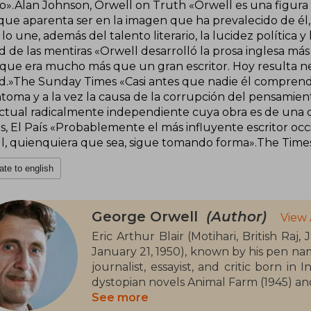
o».Alan Johnson, Orwell on Truth «Orwell es una figura
 que aparenta ser en la imagen que ha prevalecido de él,
lo une, además del talento literario, la lucidez política y
 de las mentiras «Orwell desarrolló la prosa inglesa más c
 que era mucho más que un gran escritor. Hoy resulta ne
d.»The Sunday Times «Casi antes que nadie él comprendi
ntoma y a la vez la causa de la corrupción del pensami
ectual radicalmente independiente cuya obra es de una 
s, El País «Probablemente el más influyente escritor occid
l, quienquiera que sea, sigue tomando forma».The Time
ate to english
George Orwell
(Author)
View 
Eric Arthur Blair (Motihari, British Ra
January 21, 1950), known by his pen nam
journalist, essayist, and critic born i
dystopian novels Animal Farm (1945) an
See more