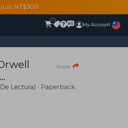
 just NT$300
0
My Account
Orwell
Share
ion y
 De Lectura)
· Paperback