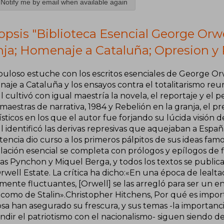
Notify me by email when available again
psis "Biblioteca Esencial George Orwel
nja; Homenaje a Cataluña; Opresion y 
uloso estuche con los escritos esenciales de George Orwe
aje a Cataluña y los ensayos contra el totalitarismo reu
 cultivó con igual maestría la novela, el reportaje y el p
maestras de narrativa, 1984 y Rebelión en la granja, el p
ísticos en los que el autor fue forjando su lúcida visió
 identificó las derivas represivas que aquejaban a Españ
stencia dio curso a los primeros pálpitos de sus ideas famo
lación esencial se completa con prólogos y epílogos de 
s Pynchon y Miquel Berga, y todos los textos se publican
well Estate. La crítica ha dicho:«En una época de lealtad
mente fluctuantes, [Orwell] se las arregló para ser un e
 como de Stalin».Christopher Hitchens, Por qué es import
sa han asegurado su frescura, y sus temas -la importanci
ndir el patriotismo con el nacionalismo- siguen siendo d