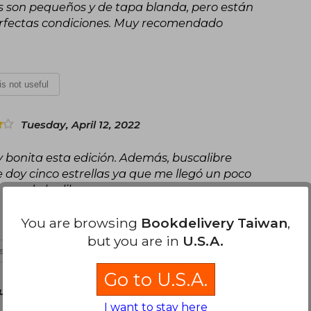
os son pequeños y de tapa blanda, pero están
erfectas condiciones. Muy recomendado
 is not useful
Tuesday, April 12, 2022
 bonita esta edición. Además, buscalibre
e doy cinco estrellas ya que me llegó un poco
uno de los libros.
You are browsing
Bookdelivery Taiwan
,
but you are in
U.S.A.
is not useful
Go to U.S.A.
uary 06, 2024
I want to stay here