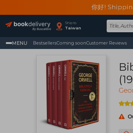
你好! Shippin
Ship to
Taiwan
MENU
Bestsellers
Coming soon
Customer Reviews
Bi
(1
Ho
Geo
Re
O