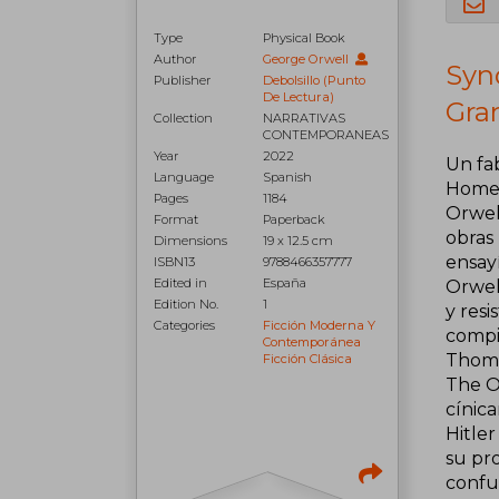
Type
Physical Book
Author
George Orwell
Syno
Publisher
Debolsillo (Punto
De Lectura)
Gra
Collection
NARRATIVAS
CONTEMPORANEAS
Year
2022
Un fab
Language
Spanish
Homen
Pages
1184
Orwell
Format
Paperback
obras 
Dimensions
19 x 12.5 cm
ensay
ISBN13
9788466357777
Edited in
España
Orwell
Edition No.
1
y resi
Categories
Ficción Moderna Y
compi
Contemporánea
Thoma
Ficción Clásica
The Or
cínica
Hitler
su pro
confu