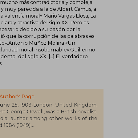
 mucho más contradictoria y compleja
 y muy parecida a la de Albert Camus, a
 la valentía moral».Mario Vargas Llosa, La
lara y atractiva del siglo XX. Pero es
cesario debido a su pasión por la
ó que la corrupción de las palabras es
ento».Antonio Muñoz Molina «Un
claridad moral insobornable».Guillermo
ental del siglo XX. [...] El verdadero
s
Author's Page
j, June 25, 1903-London, United Kingdom,
e George Orwell, was a British novelist,
n India, author among other works of the
d 1984 (1949)