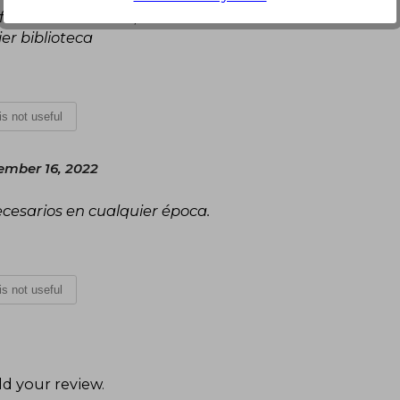
 formato de bolsillo, con un cofre de bastante
er biblioteca
 is not useful
ember 16, 2022
ecesarios en cualquier época.
 is not useful
d your review
.