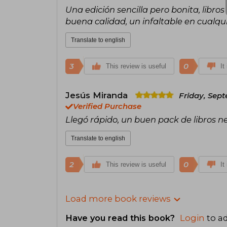
Una edición sencilla pero bonita, libros
buena calidad, un infaltable en cualqui
Translate to english
3
0
This review is useful
It
Jesús Miranda
Friday, Sept
Verified Purchase
Llegó rápido, un buen pack de libros n
Translate to english
2
0
This review is useful
It
Load more book reviews
Have you read this book?
Login
to ad