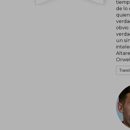
tiemp
de lo
quien 
verdad
obvio
verda
un sí
intel
Altare
Orwel
Transl