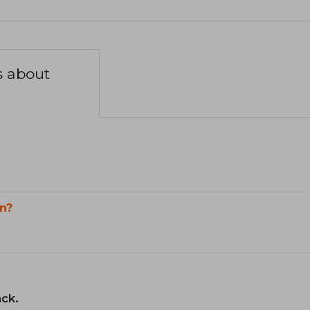
s about
n?
ack.