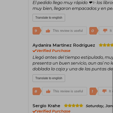
El pedido llego muy rápido ❤✨ los libr
muy bien, llegaron empacados y en p
Translate to english
9
0
This review is useful
It
Aydanira Martinez Rodríguez
Verified Purchase
Llegó antes del tiempo estipulado, muy
presenta un buen servicio, aun así no l
doblada la caja y una de las puntas de 
Translate to english
8
1
This review is useful
It 
Sergio Krahe
Saturday, Jan
Verified Purchase