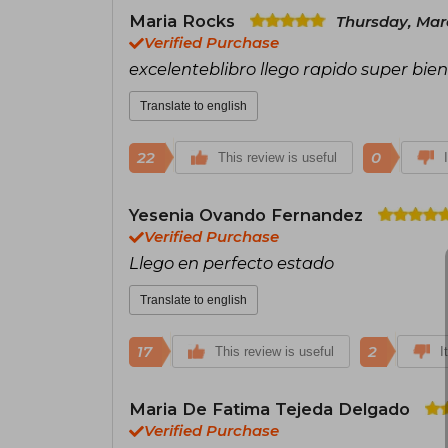
Maria Rocks
Thursday, Mar
Verified Purchase
excelenteblibro llego rapido super b
Translate to english
22
0
This review is useful
Yesenia Ovando Fernandez
Verified Purchase
Llego en perfecto estado
Translate to english
17
2
This review is useful
I
Maria De Fatima Tejeda Delgado
Verified Purchase