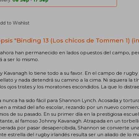
ivery:
08 Sep
-
17 Sep
dd to Wishlist
psis "Binding 13 (Los chicos de Tommen 1) (i
 ahora han permanecido en lados opuestos del campo, pe
á a ser lo mismo.
 Kavanagh lo tiene todo a su favor. En el campo de rugby
rellato y nada detendrá su camino a la cima. Ni siquiera la 
los ojos tristes y los moratones escondidos. La que lo dist
a nunca ha sido fácil para Shannon Lynch. Acosada y tortur
n a mitad del año escolar, rezando por un nuevo comienzo
os de su pasado. En su primer día en la prestigiosa escue
ante, al famoso Johnny Kavanagh. Atrapada en un torbellin
erada por pasar desapercibida, Shannon se convierte una 
te estrella del rugby irlandés resulta ser un aliado de lo m