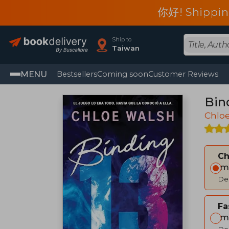
你好! Shippin
Ship to
Taiwan
MENU
Bestsellers
Coming soon
Customer Reviews
Bin
Chlo
C
Im
Del
Fa
Im