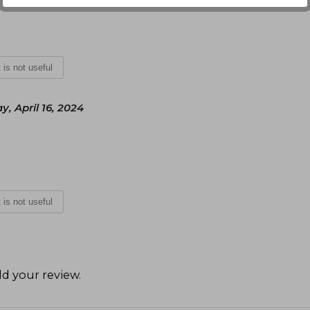
t is not useful
y, April 16, 2024
t is not useful
d your review
.