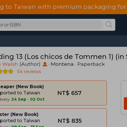
g to Taiwan with premium packaging for
ding 13 (Los chicos de Tommen 1) (in
e Walsh
(Author)
·
Montena
· Paperback
54 reviews
heaper
New Book
NT$ 657
ported to Taiwan
ivery:
24 Sep
-
02 Oct
ster
New Book
NT$ 835
ported to Taiwan