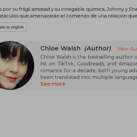
 por su frágil amistad y su innegable química, Johnny y S
bstáculos que amenazarán el comienzo de una relación qu
ate to english
Chloe Walsh
(Author)
View Au
Chloe Walsh is the bestselling author
hit on TikTok, Goodreads, and Amazo
romance for a decade, both young adu
been translated into multiple languages.
and TV series, but what she enjoys most 
See more
a strong advocate for mental health. She 