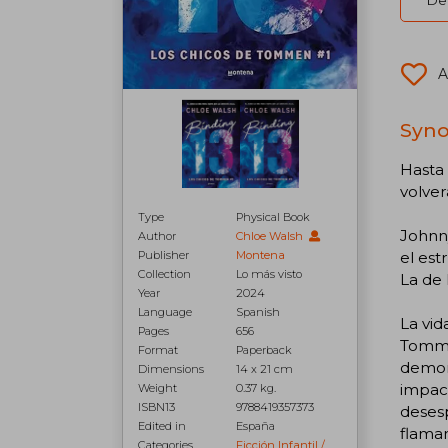
Del
A
Syno
Hasta
volver
Type
Physical Book
Johnny
Author
Chloe Walsh
Publisher
Montena
el est
Collection
Lo más visto
La de 
Year
2024
Language
Spanish
La vid
Pages
656
Tomme
Format
Paperback
demoni
Dimensions
14 x 21 cm
impact
Weight
0.37 kg.
ISBN13
9788419357373
desesp
Edited in
España
flaman
Categories
Ficción Infantil /