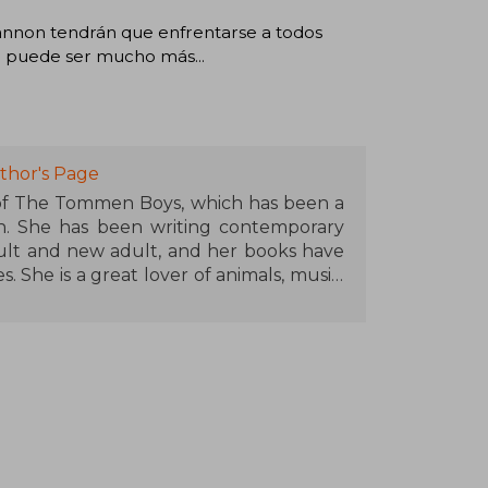
hannon tendrán que enfrentarse a todos
e puede ser mucho más...
thor's Page
 of The Tommen Boys, which has been a
n. She has been writing contemporary
lt and new adult, and her books have
 She is a great lover of animals, music,
is spending time with her family. She is
lives in Cork (Ireland) with her family.