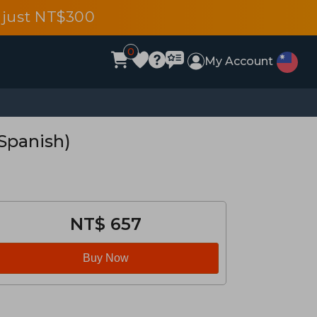
 just NT$300
0
My Account
 Spanish)
NT$ 657
Buy Now