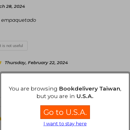
ch 28, 2024
ien empaquetado
It is not useful
Thursday, February 22, 2024
You are browsing
Bookdelivery Taiwan
,
but you are in
U.S.A.
t is not useful
Go to U.S.A.
Monday, March 04, 2024
I want to stay here