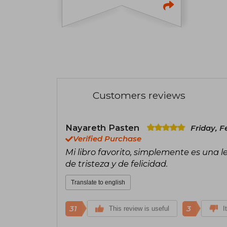
Customers reviews
Nayareth Pasten
Friday, F
Verified Purchase
Mi libro favorito, simplemente es una 
de tristeza y de felicidad.
Translate to english
31
3
This review is useful
I