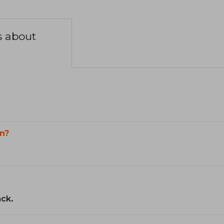
s about
n?
ack.