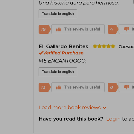
Una historia dura pero hermosa.
Translate to english
19
4
This review is useful
I
Eli Gallardo Benites
Tuesda
Verified Purchase
ME ENCANTOOOO,
Translate to english
13
0
This review is useful
I
Load more book reviews
Have you read this book?
Login
to ad