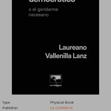
Type
Physical Book
Publisher
LA CARRACA