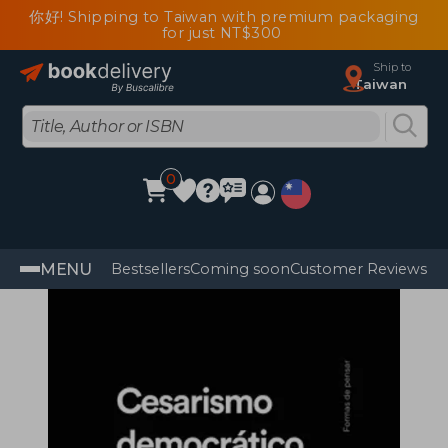
你好! Shipping to Taiwan with premium packaging
for just NT$300
Ship to
Taiwan
0
MENU
Bestsellers
Coming soon
Customer Reviews