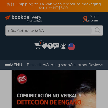
你好! Shipping to Taiwan with premium packaging
for just NT$300
Ship to
Taiwan
0
MENU
Bestsellers
Coming soon
Customer Reviews