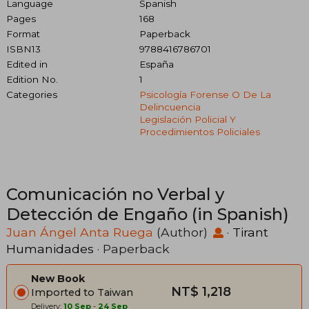
Language
Spanish
Pages
168
Format
Paperback
ISBN13
9788416786701
Edited in
España
Edition No.
1
Categories
Psicología Forense O De La
Delincuencia
Legislación Policial Y
Procedimientos Policiales
Comunicación no Verbal y
Detección de Engaño (in Spanish)
Juan Ángel Anta Ruega
(Author)
·
Tirant
Humanidades
· Paperback
New Book
NT$ 1,218
Imported to Taiwan
Delivery:
10 Sep
-
24 Sep