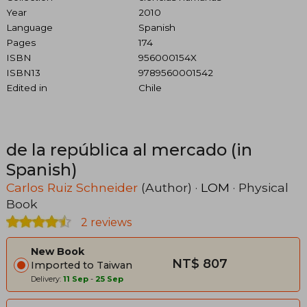
Year
2010
Language
Spanish
Pages
174
ISBN
956000154X
ISBN13
9789560001542
Edited in
Chile
de la república al mercado (in
Spanish)
Carlos Ruiz Schneider
(Author) ·
LOM
· Physical
Book
2 reviews
New Book
NT$ 807
Imported to Taiwan
Delivery:
11 Sep
-
25 Sep