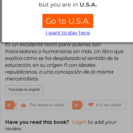
but you are in
U.S.A.
0
0
This review is useful
It is not useful
Go to U.S.A.
Mauricio Acevedo
Sunday, June 30,
2024
I want to stay here
Verified Purchase
Es un excelente texto para quienes son
historiadores o humanistas sin más. Un libro que
explica cómo se ha desplazado el sentido de la
educación, en su orígen ñ con ideales
republicanos, a una concepción de la misma
mercantilista.
Translate to english
0
0
This review is useful
It is not useful
Have you read this book?
Login
to add your
review
.