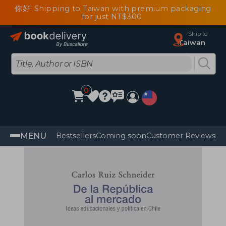
你好! Shipping to Taiwan with premium packaging
for just NT$300
Ship to
Taiwan
0
MENU
Bestsellers
Coming soon
Customer Reviews