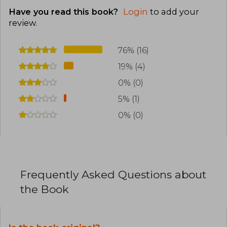
Have you read this book?
Login
to add your
review
.
76% (16)
19% (4)
0% (0)
5% (1)
0% (0)
Frequently Asked Questions about
the Book