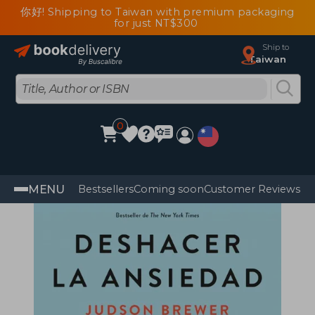
你好! Shipping to Taiwan with premium packaging
for just NT$300
Ship to
Taiwan
0
MENU
Bestsellers
Coming soon
Customer Reviews