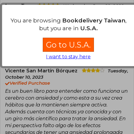
Laura Toro
Wednesday, June 22, 2022
Verified Purchase
You are browsing
Bookdelivery Taiwan
,
100% recomendado. Enseña muchas cosas
técnicas con palabras simples y realmente ayuda.
but you are in
U.S.A.
Translate to english
Go to U.S.A.
4
0
This review is useful
It is not useful
I want to stay here
Vicente San Martín Bórquez
Tuesday,
October 10, 2023
Verified Purchase
Es un buen libro para entender como funciona un
cerebro con ansiedad y como esta a su vez crea
hábitos que la mantienen siempre activa.
Además cuenta con técnicas ya conocida y con
un giro más científico para tratar la ansiedad. En
mi perspectiva falto algo de los efectos
secundarios de tener una ansiedad prolongada