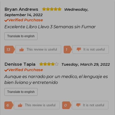
works from mindfulness and neurofeedback
techniques in various conditions. He is also a
Bryan Andrews
Wednesday,
professor of Psychiatry and Medicine and
September 14, 2022
director of Research in the Mindfulness
Verified Purchase
Department at the University of Massachusetts.
Excelente Libro Llevo 3 Semanas sin Fumar
Translate to english
13
1
This review is useful
It is not useful
Denisse Tapia
Tuesday, March 29, 2022
Verified Purchase
Aunque es narrado por un medico, el lenguaje es
bien liviano y entretenido
Translate to english
6
0
This review is useful
It is not useful