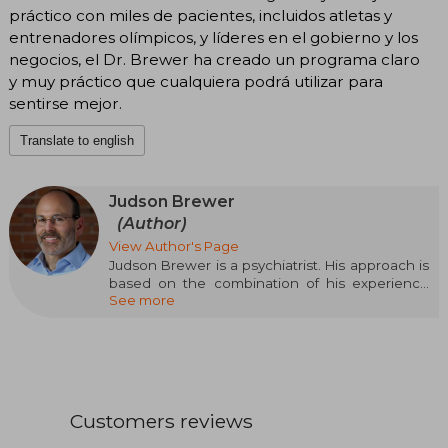
práctico con miles de pacientes, incluidos atletas y
entrenadores olímpicos, y líderes en el gobierno y los
negocios, el Dr. Brewer ha creado un programa claro
y muy práctico que cualquiera podrá utilizar para
sentirse mejor.
Translate to english
Judson Brewer
(Author)
View Author's Page
Judson Brewer is a psychiatrist. His approach is
based on the combination of his experience
See more
and professional training, specialized in
addictions, with his own personal training –of
more than twenty years– in mindfulness. He
researched what he calls the science of self-
mastery and applied it to the development of
programs for the treatment of substance abuse
and eating disorders, making him an
Customers reviews
international reference in the field. He is the
founder of Claritas MindSciences, where he