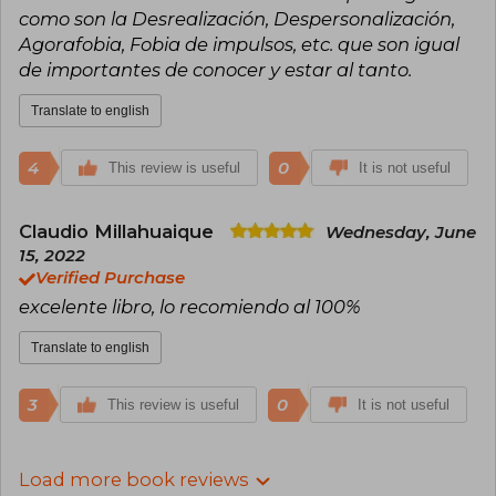
como son la Desrealización, Despersonalización,
Agorafobia, Fobia de impulsos, etc. que son igual
de importantes de conocer y estar al tanto.
Translate to english
4
0
This review is useful
It is not useful
Claudio Millahuaique
Wednesday, June
15, 2022
Verified Purchase
excelente libro, lo recomiendo al 100%
Translate to english
3
0
This review is useful
It is not useful
Load more book reviews