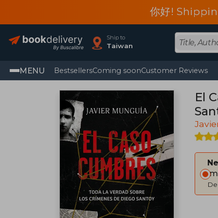
你好! Shippin
Ship to
Taiwan
MENU
Bestsellers
Coming soon
Customer Reviews
El 
San
Javi
Ne
Im
Del