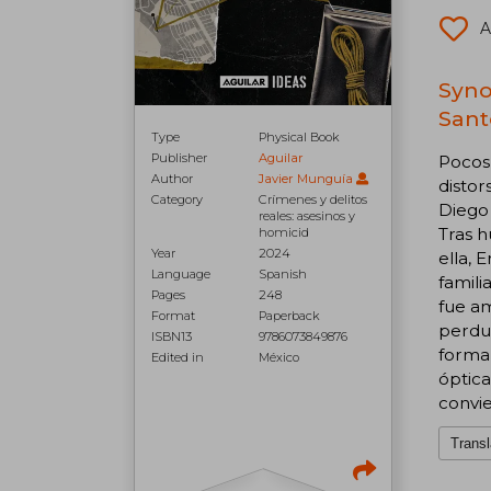
A
Syno
Sant
Type
Physical Book
Publisher
Aguilar
Pocos 
Author
Javier Munguía
distor
Category
Crímenes y delitos
Diego 
reales: asesinos y
Tras h
homicid
Year
2024
ella, 
Language
Spanish
famili
Pages
248
fue a
Format
Paperback
perdur
ISBN13
9786073849876
forma 
Edited in
México
óptica
convi
Transl