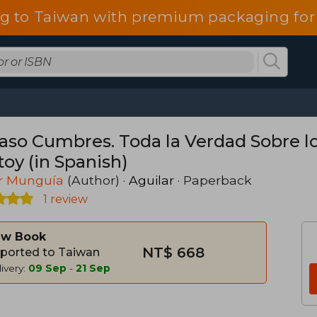
g to Taiwan with premium packaging for
Caso Cumbres. Toda la Verdad Sobre 
toy (in Spanish)
er Munguía
(Author) ·
Aguilar
· Paperback
1 review
w Book
NT$ 668
ported to Taiwan
ivery:
09 Sep
-
21 Sep