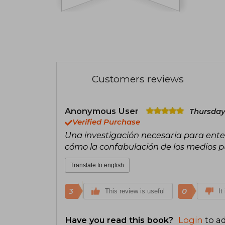
Customers reviews
Anonymous User
Thursday
Verified Purchase
Una investigación necesaria para ent
cómo la confabulación de los medios pu
Translate to english
3
0
This review is useful
It
Have you read this book?
Login
to ad