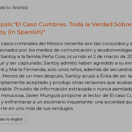
dd to Wishlist
psis "El Caso Cumbres. Toda la Verdad Sobre
oy (in Spanish)"
casos criminales del México reciente son tan conocidos y 
sionados por los medios de comunicación y seudoinvestiga
Santoy a la familia Peña Coss, ocurrido el 2 de marzo de 2
uir y ser capturado, Santoy admitió haber agredido a su ex
Erik y María Fernanda, solo unos niños, además de secuestra
a. Menos de un mes después, Santoy acusó a Érika de ser la
mpliamente aceptado y produjo otras versiones que acabar
able. Provisto de información extraviada o nunca asimilada 
minuciosa, Javier Munguía propone al lector de El caso C
 y enfrentarse a un escenario inquietante: una sociedad que 
erte en uno más de sus verdugos.
ate to english