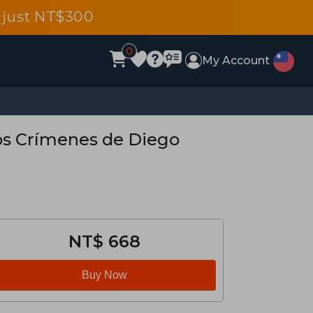
 just NT$300
0
My Account
los Crímenes de Diego
NT$ 668
Buy Now