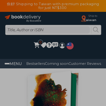
你好! Shipping to Taiwan with premium packaging
for just NT$300
Ship to
Taiwan
0
MENU
Bestsellers
Coming soon
Customer Reviews