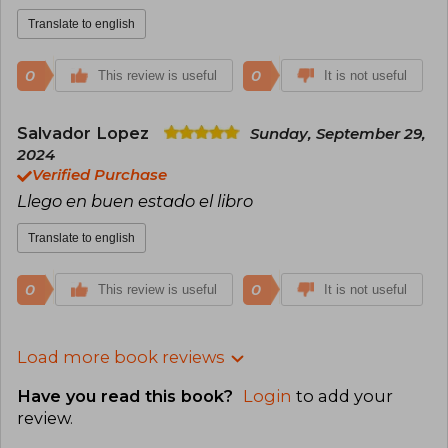
Translate to english
0
0
This review is useful
It is not useful
Salvador Lopez
Sunday, September 29,
2024
Verified Purchase
Llego en buen estado el libro
Translate to english
0
0
This review is useful
It is not useful
Load more book reviews
Have you read this book?
Login
to add your
review
.