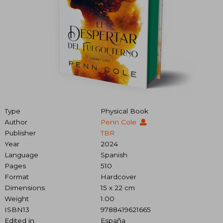
Type
Physical Book
Author
Penn Cole
Publisher
TBR
Year
2024
Language
Spanish
Pages
510
Format
Hardcover
Dimensions
15 x 22 cm
Weight
1.00
ISBN13
9788419621665
Edited in
España