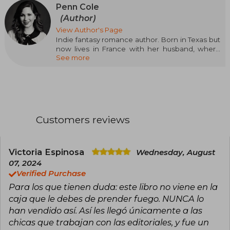
Penn Cole
(Author)
View Author's Page
Indie fantasy romance author. Born in Texas but
now lives in France with her husband, where
See more
she can usually be found drinking wine and
eating too many pastries.
Regularly participates in NaNoWriMo, where she
supports other emerging authors, especially
BIPOC/LGBTQ+ writers.
Customers reviews
Victoria Espinosa
Wednesday, August
07, 2024
Verified Purchase
Para los que tienen duda: este libro no viene en la
caja que le debes de prender fuego. NUNCA lo
han vendido así. Así les llegó únicamente a las
chicas que trabajan con las editoriales, y fue un