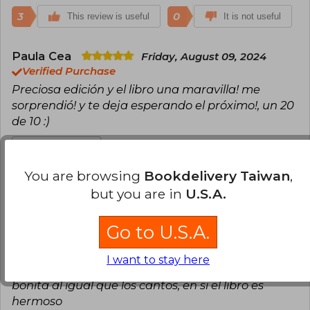
3
0
This review is useful
It is not useful
Paula Cea
Friday, August 09, 2024
Verified Purchase
Preciosa edición y el libro una maravilla! me
sorprendió! y te deja esperando el próximo!, un 20
de 10 :)
Translate to english
You are browsing
Bookdelivery Taiwan
,
2
1
This review is useful
It is not useful
but you are in
U.S.A.
Itzeel Macías
Monday, September 09,
Go to U.S.A.
2024
Verified Purchase
I want to stay here
Llegó antes de tiempo y la sobre cubierta es muy
bonita al igual que los cantos, en si el libro es
hermoso