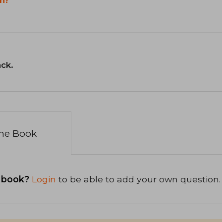
n?
ack.
the Book
 book?
Login
to be able to add your own question.