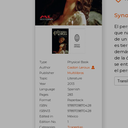
Syno
El per
que na
de un 
es tie
demás 
de la 
Type
Physical Book
se ent
Author
Gaston Leroux
el per
Publisher
Multilibros
Topic
Literature
Transl
Year
2013
Language
Spanish
Pages
283
Format
Paperback
ISBN
9789709870428
ISBN13
9789709870428
Edited in
México
Edition No.
1
Categories
Tragedias