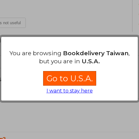
is not useful
d your review
.
You are browsing
Bookdelivery Taiwan
,
but you are in
U.S.A.
Go to U.S.A.
s about
I want to stay here