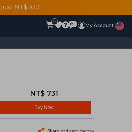
 just NT$300
0
My Account
NT$ 731
Buy Now
Share and earn money