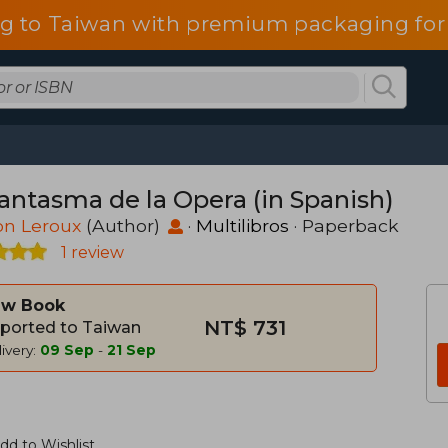
g to Taiwan with premium packaging for
Fantasma de la Opera (in Spanish)
on Leroux
(Author)
·
Multilibros
· Paperback
1 review
w Book
NT$ 731
ported to Taiwan
ivery:
09 Sep
-
21 Sep
dd to Wishlist