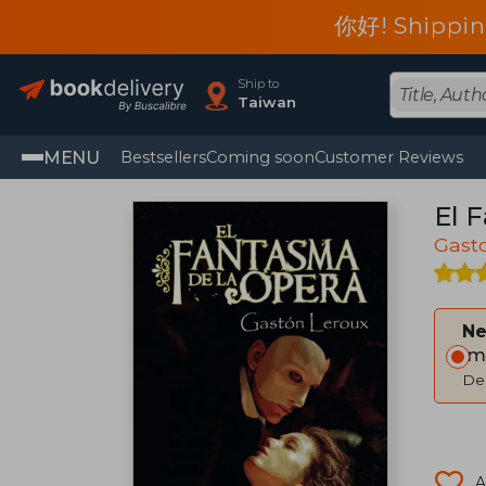
你好! Shippin
Ship to
Taiwan
MENU
Bestsellers
Coming soon
Customer Reviews
El 
Gast
Ne
Im
Del
A