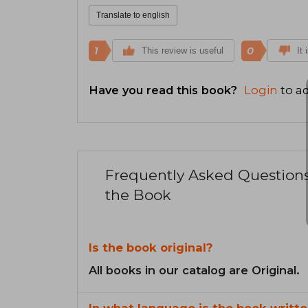
Translate to english
1
0
This review is useful
It 
Have you read this book?
Login
to ad
Frequently Asked Question
the Book
Is the book original?
All books in our catalog are Original.