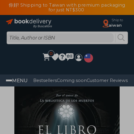
你好! Shipping to Taiwan with premium packaging
for just NT$300
Ship to
Taiwan
0
MENU
Bestsellers
Coming soon
Customer Reviews