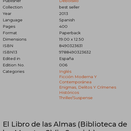
Publisher
Debolsillo
Collection
best seller
Year
2013
Language
Spanish
Pages
400
Format
Paperback
Dimensions
19.00 x 12.50
ISBN
8490323631
ISBN13
9788490323632
Edited in
España
Edition No.
006
Categories
Inglés
Ficción Moderna Y
Contemporánea
Enigmas, Delitos Y Crímenes
Históricos
Thriller/suspense
El Libro de las Almas (Biblioteca de