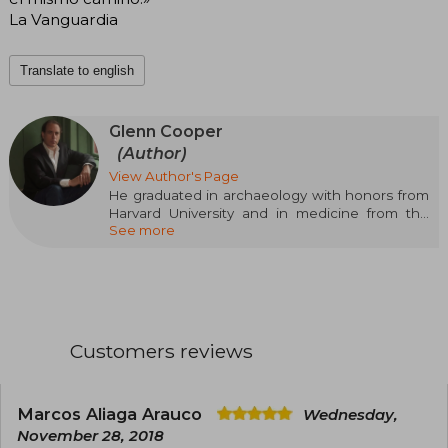
La Vanguardia
Translate to english
Glenn Cooper
(Author)
View Author's Page
He graduated in archaeology with honors from
Harvard University and in medicine from the
See more
Tufts University School of Medicine. For
eighteen years, he was the president of a
biotechnology company in Massachusetts. At
the same time, he wrote scripts and studied film
production at Boston University. He currently
chairs the film production company Lascaux
Media. He began his literary career in 2006 with
Customers reviews
The Library of the Dead, which was translated
into thirty countries and became an
international bestseller. His website is
www.glenncooperbooks.com/es/
Marcos Aliaga Arauco
Wednesday,
November 28, 2018