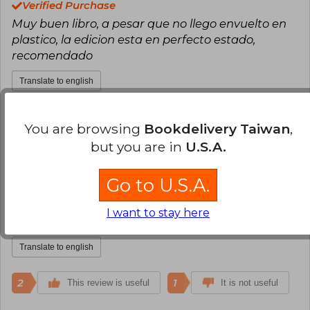
Verified Purchase
Muy buen libro, a pesar que no llego envuelto en
plastico, la edicion esta en perfecto estado,
recomendado
Translate to english
3
0
This review is useful
It is not useful
You are browsing
Bookdelivery Taiwan
,
but you are in
U.S.A.
Luis Vargas
Friday, July 05, 2019
Verified Purchase
Go to U.S.A.
Excelente, maravilloso el libro, me queda poco
para terminar de leerlo y ya me nostalgia tener
I want to stay here
que hacerlo
Translate to english
2
1
This review is useful
It is not useful