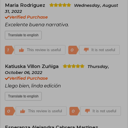
Maria Rodriguez
Wednesday, August
31, 2022
Verified Purchase
Excelente buena narrativa.
Translate to english
1
0
This review is useful
It is not useful
Katiuska Villon Zuñiga
Thursday,
October 06, 2022
Verified Purchase
Llego bien, linda edición
Translate to english
0
0
This review is useful
It is not useful
Esperanza Alejandra Cabrera Martinez