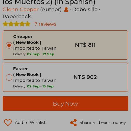
los Muertos 2) (in Spanish)
Glenn Cooper
(Author)
·
Debolsillo
·
Paperback
7 reviews
Cheaper
New Book
NT$ 811
Imported to Taiwan
Delivery:
07 Sep
-
17 Sep
Faster
New Book
NT$ 902
Imported to Taiwan
Delivery:
07 Sep
-
15 Sep
Buy Now
Add to Wishlist
Share and earn money