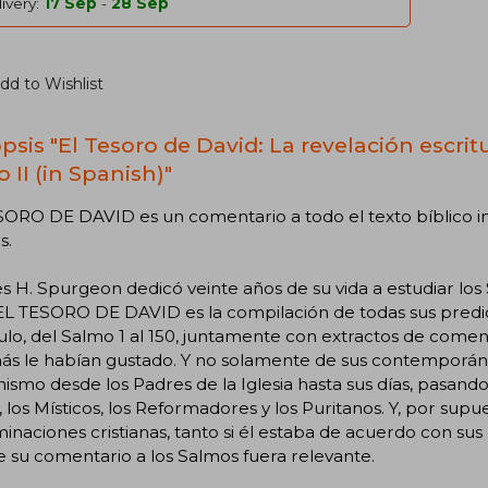
ivery:
17 Sep
-
28 Sep
dd to Wishlist
sis "El Tesoro de David: La revelación escritu
 II (in Spanish)"
ORO DE DAVID es un comentario a todo el texto bíblico inte
s.
s H. Spurgeon dedicó veinte años de su vida a estudiar lo
 EL TESORO DE DAVID es la compilación de todas sus predic
ulo, del Salmo 1 al 150, juntamente con extractos de comen
s le habían gustado. Y no solamente de sus contemporáneo
anismo desde los Padres de la Iglesia hasta sus días, pasan
 los Místicos, los Reformadores y los Puritanos. Y, por supu
naciones cristianas, tanto si él estaba de acuerdo con sus 
 su comentario a los Salmos fuera relevante.