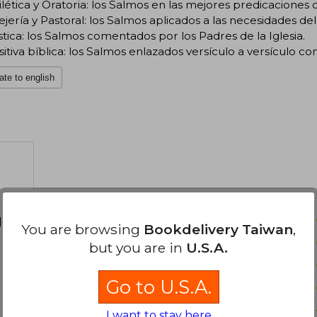
lética y Oratoria: los Salmos en las mejores predicaciones d
ejería y Pastoral: los Salmos aplicados a las necesidades del 
ística: los Salmos comentados por los Padres de la Iglesia.
sitiva bíblica: los Salmos enlazados versículo a versículo con 
ate to english
d your review
.
You are browsing
Bookdelivery Taiwan
,
but you are in
U.S.A.
Go to U.S.A.
I want to stay here