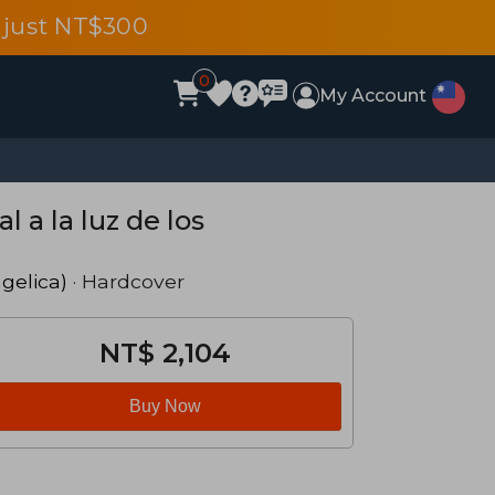
 just NT$300
0
My Account
l a la luz de los
ngelica)
· Hardcover
NT$ 2,104
Buy Now