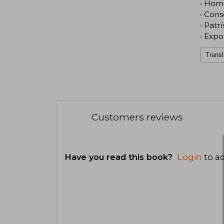
• Homi
• Cons
• Patr
• Expo
Transl
Customers reviews
Have you read this book?
Login
to ad