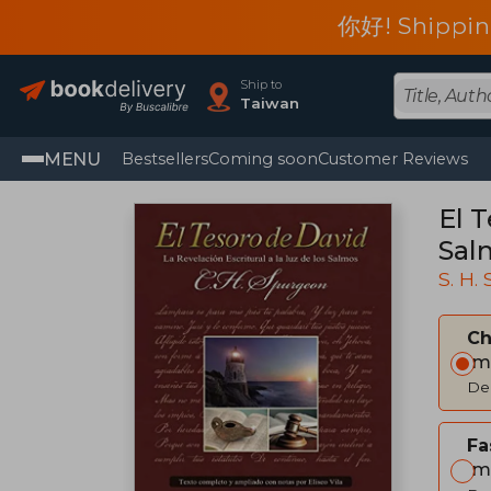
你好! Shippin
Ship to
Taiwan
MENU
Bestsellers
Coming soon
Customer Reviews
El T
Sal
S. H.
C
Im
Del
Fa
Im