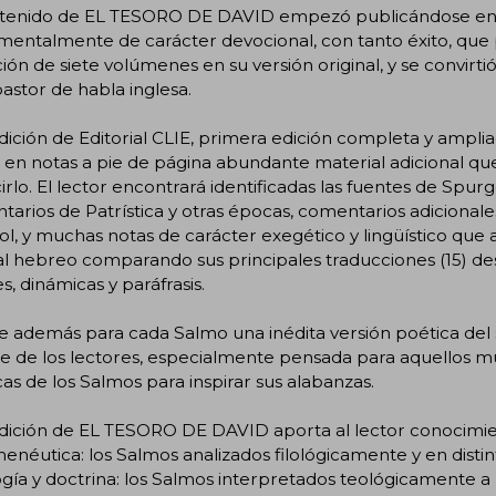
ntenido de EL TESORO DE DAVID empezó publicándose en u
mentalmente de carácter devocional, con tanto éxito, que
ión de siete volúmenes en su versión original, y se convirti
astor de habla inglesa.
dición de Editorial CLIE, primera edición completa y amp
en notas a pie de página abundante material adicional qu
irlo. El lector encontrará identificadas las fuentes de Spu
arios de Patrística y otras épocas, comentarios adicionale
l, y muchas notas de carácter exegético y lingüístico que 
al hebreo comparando sus principales traducciones (15) de
es, dinámicas y paráfrasis.
e además para cada Salmo una inédita versión poética del si
te de los lectores, especialmente pensada para aquellos m
as de los Salmos para inspirar sus alabanzas.
edición de EL TESORO DE DAVID aporta al lector conocimie
enéutica: los Salmos analizados filológicamente y en distint
ogía y doctrina: los Salmos interpretados teológicamente a lo