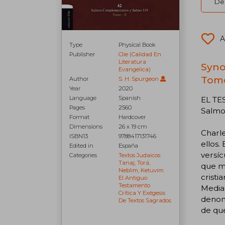
Del
A
Type
Physical Book
Publisher
Clie (Calidad En
Literatura
Synop
Evangelica)
Tomo
Author
S. H. Spurgeon
Year
2020
Language
Spanish
EL TES
Pages
2560
Salmo
Format
Hardcover
Dimensions
26 x 19 cm
Charle
ISBN13
9788417131746
ellos.
Edited in
España
versíc
Categories
Textos Judaicos:
Tanaj, Torá,
que má
Neblim, Ketuvim
cristi
El Antiguo
Testamento
Media,
Crítica Y Exégesis
denomi
De Textos Sagrados
de que