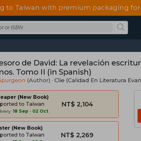
g to Taiwan with premium packaging for
esoro de David: La revelación escritura
mos. Tomo II (in Spanish)
 Spurgeon
(Author) ·
Clie (Calidad En Literatura Eva
heaper
New Book
NT$ 2,104
ported to Taiwan
ivery:
18 Sep
-
02 Oct
ster
New Book
NT$ 2,269
ported to Taiwan