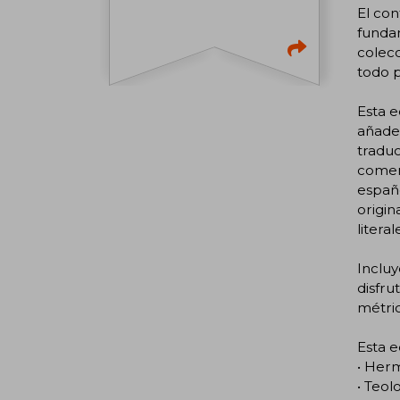
El co
funda
colecc
todo p
Esta e
añade 
traduc
coment
españo
origin
literal
Incluy
disfru
métric
Esta 
• Herm
• Teol