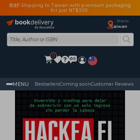
你好! Shipping to Taiwan with premium packaging
for just NT$300
Ship to
Taiwan
0
MENU
Bestsellers
Coming soon
Customer Reviews