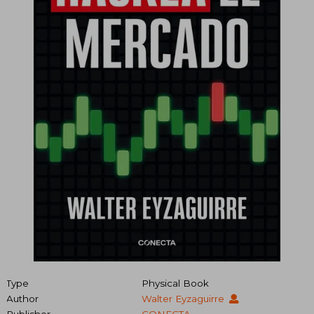
Type
Physical Book
Author
Walter Eyzaguirre
Publisher
CONECTA