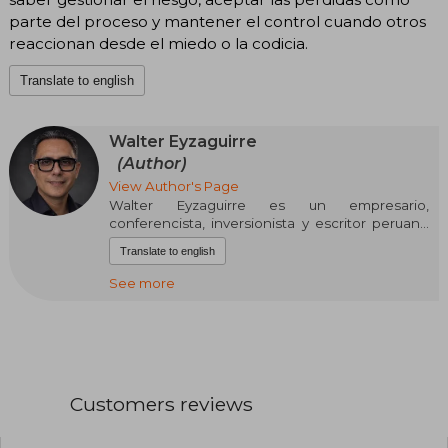
parte del proceso y mantener el control cuando otros
reaccionan desde el miedo o la codicia.
Translate to english
Walter Eyzaguirre
(Author)
View Author's Page
Walter Eyzaguirre es un empresario,
conferencista, inversionista y escritor peruano
especializado en finanzas personales,
Translate to english
educación financiera e inversiones. Es
licenciado en Administración de Empresas,
See more
posee una Maestría en Administración de
Empresas (MBA), una maestría en Dirección de
Negocios Internacionales y ha realizado
estudios de especialización en gestión y
psicología de las finanzas. Además, ha
desarrollado una destacada trayectoria como
Customers reviews
docente universitario y expositor en congresos
y eventos internacionales sobre economía y
finanzas.