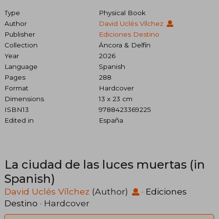
Type
Physical Book
Author
David Uclés Vílchez
Publisher
Ediciones Destino
Collection
Áncora & Delfín
Year
2026
Language
Spanish
Pages
288
Format
Hardcover
Dimensions
13 x 23 cm
ISBN13
9788423369225
Edited in
España
La ciudad de las luces muertas (in
Spanish)
David Uclés Vílchez
(Author)
·
Ediciones
Destino
· Hardcover