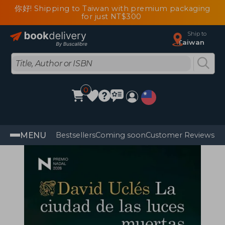
你好! Shipping to Taiwan with premium packaging
for just NT$300
Ship to
Taiwan
0
MENU
Bestsellers
Coming soon
Customer Reviews