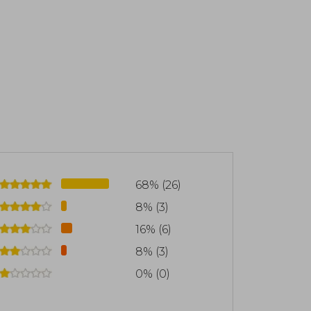
 International Booker Prize 2016), The
uman Acts (Manhae Literature Prize in
7), White (finalist for the International
to Say Goodbye (Random House, 2024;
ng Prize, the Young Artist of the Year
he Hwang Sun-won Literature Prize, and
d as a professor in the Creative Writing
 the Arts until 2018 and is currently
work has been published in more than
68% (26)
8% (3)
16% (6)
8% (3)
0% (0)