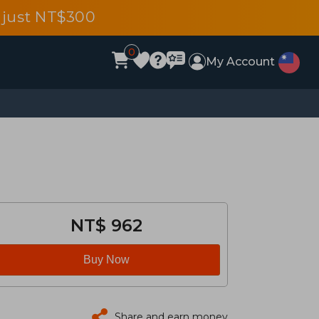
 just NT$300
0
My Account
NT$ 962
Buy Now
Share and earn money