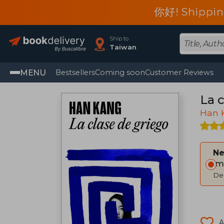
你好! Shippin
Ship to
Taiwan
MENU
Bestsellers
Coming soon
Customer Reviews
La c
Han 
Ne
Im
Del
A