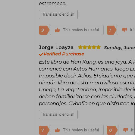
estremece.
Translate to english
9
1
This review is useful
It 
Jorge Loayza
Sunday, June
Verified Purchase
Este libro de Han Kang, es una joya. A 
comencé con Actos Humanos, luego La 
Imposible decir Adios. El siguiente que
ningún libro de esta maravillosa escri
Griego, La Vegetariana, Imposible deci
deben familiarizarse con las ciudades, 
personajes. CVonfío en que disfruten la
Translate to english
7
0
This review is useful
It