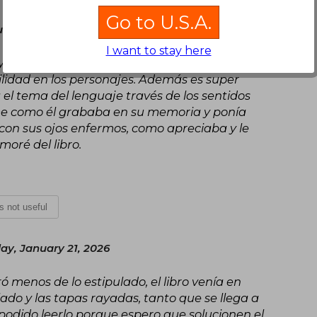
Go to U.S.A.
une 27, 2025
I want to stay here
 poético.Tiene un tratamiento tan delicado, tan
bilidad en los personajes. Además es super
 el tema del lenguaje través de los sentidos
me como él grababa en su memoria y ponía
con sus ojos enfermos, como apreciaba y le
moré del libro.
is not useful
y, January 21, 2026
menos de lo estipulado, el libro venía en
ado y las tapas rayadas, tanto que se llega a
 podido leerlo porque espero que solucionen el