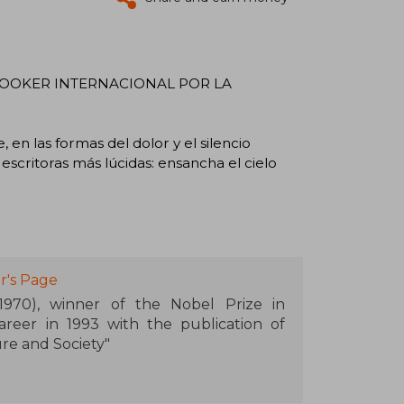
OOKER INTERNACIONAL POR LA
en las formas del dolor y el silencio
scritoras más lúcidas: ensancha el cielo
r's Page
970), winner of the Nobel Prize in
areer in 1993 with the publication of
ure and Society"
 Shinmun Spring Literary Contest with
her start in narrative. She is the author