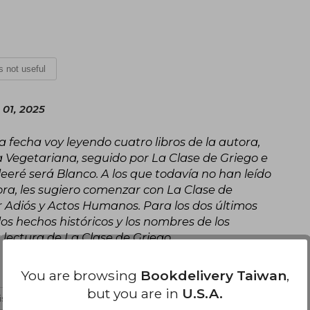
is not useful
 01, 2025
la fecha voy leyendo cuatro libros de la autora,
Vegetariana, seguido por La Clase de Griego e
 leeré será Blanco. A los que todavía no han leído
tora, les sugiero comenzar con La Clase de
r Adiós y Actos Humanos. Para los dos últimos
los hechos históricos y los nombres de los
 lectura de La Clase de Griego.
You are browsing
Bookdelivery Taiwan
,
but you are in
U.S.A.
 is not useful