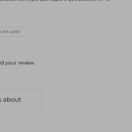
is not useful
d your review
.
s about