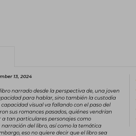
of The Vegetarian (Random House, 2024;
Greek Lesson (Random House, 2023), H
Korea and Malaparte Prize in Italy in 201
Booker Prize 2018) and Impossible 
Médicis Foreign Prize 2023)
The author has also received the Yi Sa
Award, the 25th Korean Novel Prize, t
the Dong Ri Literature Prize. She worke
department at the Seoul Institute of
dedicated full-time to writing. Her 
ember 13, 2024
thirty languages.
libro narrado desde la perspectiva de, una joven
apacidad para hablar, sino también la custodia
a capacidad visual va fallando con el paso del
eron sus romances pasados, quiénes vendrían
r a tan particulares personajes como
narración del libro, así como la temática
mbargo, eso no quiere decir que el libro sea