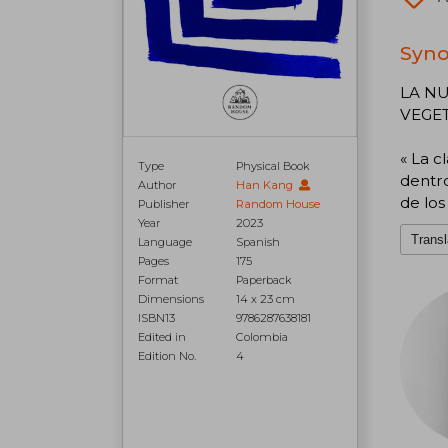
Syno
LA N
VEGE
« La c
Type
Physical Book
dentro
Author
Han Kang
de los
Publisher
Random House
Year
2023
Transl
Language
Spanish
Pages
175
Format
Paperback
Dimensions
14 x 23 cm
ISBN13
9786287638181
Edited in
Colombia
Edition No.
4