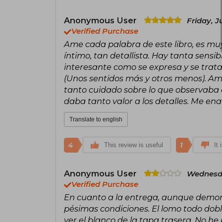
Anonymous User
Friday, J
Verified Purchase
Ame cada palabra de este libro, es muy
íntimo, tan detallista. Hay tanta sensi
interesante como se expresa y se trata
(Unos sentidos más y otros menos). A
tanto cuidado sobre lo que observaba 
daba tanto valor a los detalles. Me ena
Translate to english
4
1
This review is useful
It 
Anonymous User
Wednesda
Verified Purchase
En cuanto a la entrega, aunque demoró 
pésimas condiciones. El lomo todo dobl
ver el blanco de la tapa trasera. No he