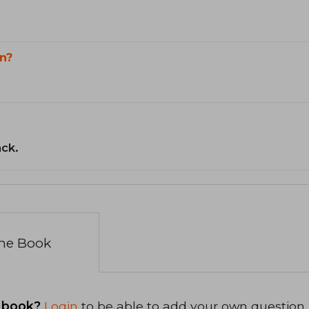
n?
ack.
the Book
 book?
Login
to be able to add your own question.