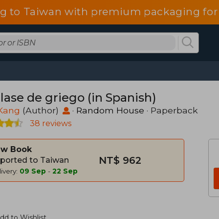
g to Taiwan with premium packaging for
lase de griego (in Spanish)
Kang
(Author)
·
Random House
· Paperback
38 reviews
w Book
NT$ 962
ported to Taiwan
ivery:
09 Sep
-
22 Sep
dd to Wishlist