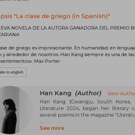
psis "La clase de griego (in Spanish)"
UEVA NOVELA DE LA AUTORA GANADORA DEL PREMIO B
TARIANA
lase de griego es impresionante. En humanidad, en lenguaje, 
 y alrededor de nosotros. Han Kang siempre es una de las e
 sentimientos». Max Porter
ate to english
Han Kang
(Author)
View Autho
Han Kang (Gwangju, South Korea, 1
Literature 2024, began her literary c
several poems in the magazine "Literat
The following year, she won the Seoul
See more
her story "The Scarlet Anchor", marking 