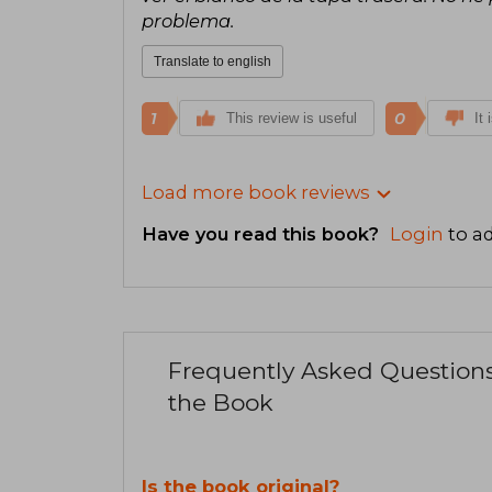
problema.
Translate to english
1
0
This review is useful
It 
Load more book reviews
Have you read this book?
Login
to ad
Frequently Asked Question
the Book
Is the book original?