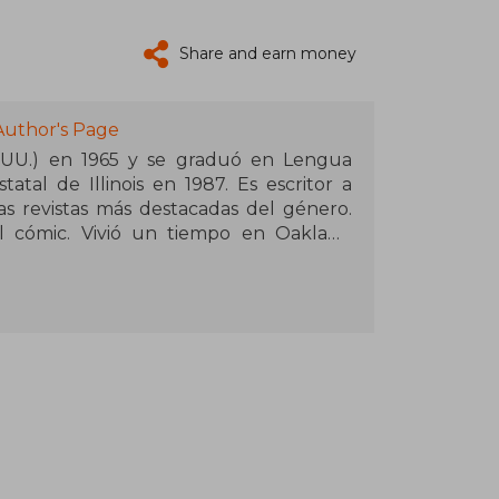
Share and earn money
Author's Page
 UU.) en 1965 y se graduó en Lengua
atal de Illinois en 1987. Es escritor a
s revistas más destacadas del género.
l cómic. Vivió un tiempo en Oakland
n su Chicago natal.
ublicó en The Magazine of F&SF en 1990.
2008), ganó el premio Crawford de
09 y quedó finalista del World Fantasy.
 del Philip K. Dick, y Vida y milagros de
brary Journal entre las mejores del año.
pbell y del Lambda Literary Award, y la
re (2014) obtuvo el World Fantasy y el
el Nebula. La extraordinaria familia