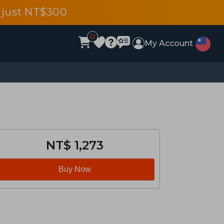
 just NT$300
0
My Account
NT$ 1,273
Buy Now