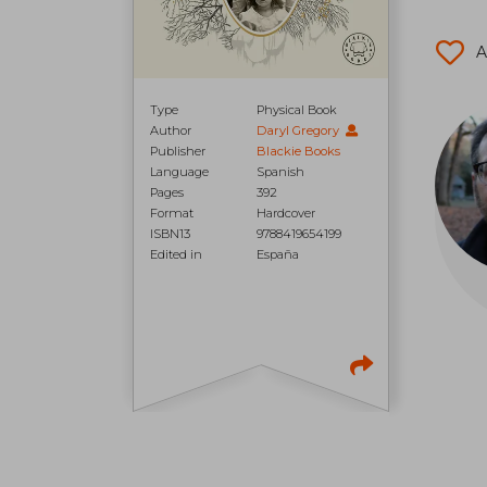
A
Type
Physical Book
Author
Daryl Gregory
Publisher
Blackie Books
Language
Spanish
Pages
392
Format
Hardcover
ISBN13
9788419654199
Edited in
España