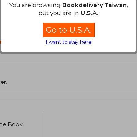
You are browsing
Bookdelivery Taiwan
,
but you are in
U.S.A.
Go to U.S.A.
n?
I want to stay here
er.
the Book