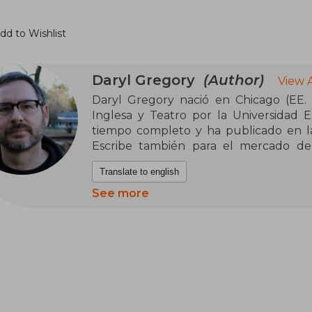
dd to Wishlist
Daryl Gregory
(Author)
View 
Daryl Gregory nació en Chicago (EE.
Inglesa y Teatro por la Universidad Est
tiempo completo y ha publicado en la
Escribe también para el mercado de
(California), y en la actualidad reside e
Translate to english
Su primer relato, “In the wheels”, se p
See more
Su primera novela, Pandemonium (
Fantasía al mejor autor novel en el 20
The Devil’s Alphabet (2009) fue finalista
Stony Mayhall (2011), elegida por la Li
Afterparty (2014) fue finalista del Cam
novela corta Estamos todos de puta mad
Shirley Jackson, y quedó finalista d