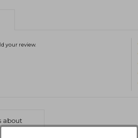
Telemacus (2017) está siendo adaptada a
es la novela corta The Album of Dr. Mor
Completan su bibliografía la novela juv
anuncia dos continuaciones, y la cole
Stories (2011). Como guionista, ha es
(2010), en colaboración con Kurt Busiek
d your review
.
Studios, y la novela gráfica Secret Batt
s about