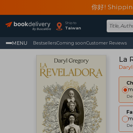
你好! Shippin
Ship to
Taiwan
MENU
Bestsellers
Coming soon
Customer Reviews
La 
Daryl
C
Im
Del
Fa
Im
Del