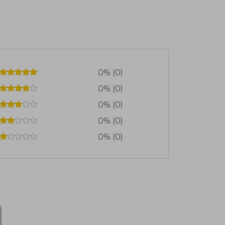
 televisión. Su último título publicado
eau (2021).
enil Harrison Squared (2015), de la que
cción de relatos Unpossible and Other
crito Dracula: The Company of Monsters
; Planet of the Apes (2011), para boom!
0% (0)
les of Genghis Khan (2013), para IDW.
0% (0)
0% (0)
0% (0)
0% (0)