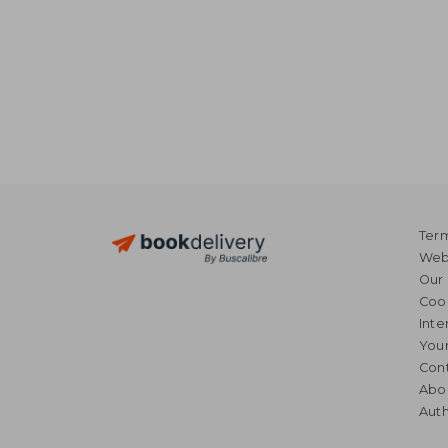
Term
Webs
Our 
Coo
Inte
Your
Cont
Abo
Auth