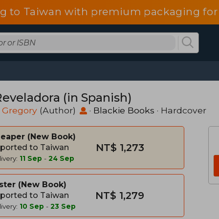
g to Taiwan with premium packaging for
Reveladora (in Spanish)
 Gregory
(Author)
·
Blackie Books
· Hardcover
heaper
New Book
NT$ 1,273
ported to Taiwan
ivery:
11 Sep
-
24 Sep
ster
New Book
NT$ 1,279
ported to Taiwan
ivery:
10 Sep
-
23 Sep