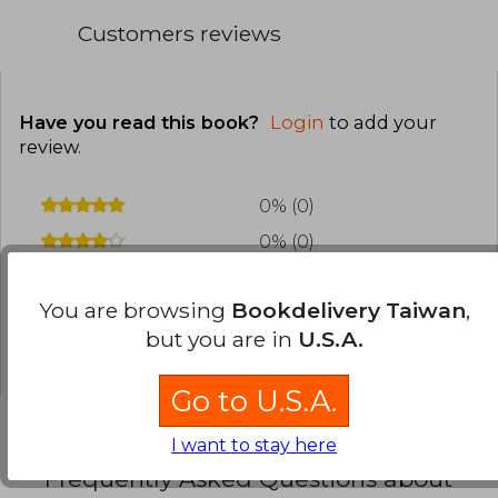
Customers reviews
Have you read this book?
Login
to add your
review
.
0% (0)
0% (0)
0% (0)
You are browsing
Bookdelivery Taiwan
,
0% (0)
but you are in
U.S.A.
0% (0)
Go to U.S.A.
I want to stay here
Frequently Asked Questions about