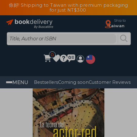
你好! Shipping to Taiwan with premium packaging
for just NT$300
Ship to
Taiwan
0
MENU
Bestsellers
Coming soon
Customer Reviews