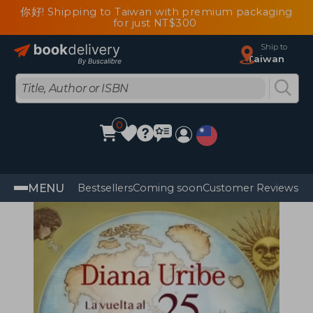
你好! Shipping to Taiwan with premium packaging
for just NT$300
Ship to
Taiwan
0
MENU
Bestsellers
Coming soon
Customer Reviews