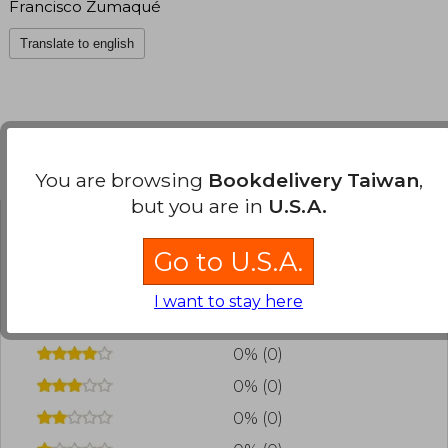
Francisco Zumaqué
Translate to english
Customers reviews
You are browsing
Bookdelivery Taiwan
,
but you are in
U.S.A.
Have you read this book?
Login
to add your
Go to U.S.A.
review
.
I want to stay here
0% (0)
0% (0)
0% (0)
0% (0)