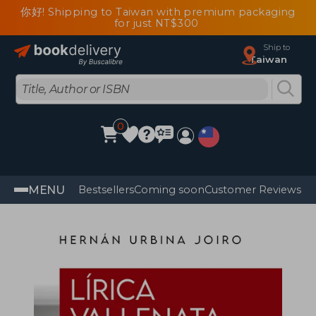
你好! Shipping to Taiwan with premium packaging
for just NT$300
Ship to
Taiwan
0
MENU
Bestsellers
Coming soon
Customer Reviews