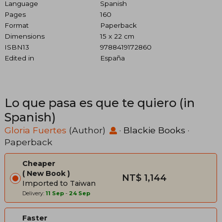
Language
Spanish
Pages
160
Format
Paperback
Dimensions
15 x 22 cm
ISBN13
9788419172860
Edited in
España
Lo que pasa es que te quiero (in
Spanish)
Gloria Fuertes
(Author)
·
Blackie Books
·
Paperback
Cheaper
New Book
NT$ 1,144
Imported to Taiwan
Delivery:
11 Sep
-
24 Sep
Faster