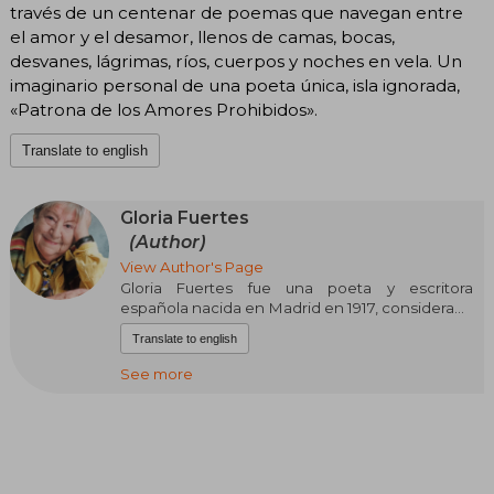
través de un centenar de poemas que navegan entre
el amor y el desamor, llenos de camas, bocas,
desvanes, lágrimas, ríos, cuerpos y noches en vela. Un
imaginario personal de una poeta única, isla ignorada,
«Patrona de los Amores Prohibidos».
Translate to english
Gloria Fuertes
(Author)
View Author's Page
Gloria Fuertes fue una poeta y escritora
española nacida en Madrid en 1917, considerada
una de las voces más singulares y queridas de la
Translate to english
literatura española del siglo XX. Aunque alcanzó
enorme popularidad por su poesía infantil y sus
See more
apariciones televisivas, su obra para adultos
exploró temas como la soledad, el pacifismo, el
amor y la marginalidad con una mezcla única de
humor, ternura y melancolía. Formó parte de la
generación de posguerra y desarrolló un estilo
directo, aparentemente sencillo, pero cargado