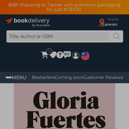
你好! Shipping to Taiwan with premium packaging
for just NT$300
Ship to
Taiwan
0
MENU
Bestsellers
Coming soon
Customer Reviews