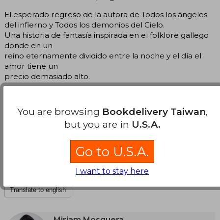
El esperado regreso de la autora de Todos los ángeles
del infierno y Todos los demonios del Cielo.
Una historia de fantasía inspirada en el folklore gallego
donde en un
reino eternamente dividido entre la noche y el día el
amor tiene un
precio demasiado alto.
You are browsing
Bookdelivery Taiwan
,
but you are in
U.S.A.
El esperado regreso de la autora de Todos los ángeles
del infierno y Todos los demonios del Cielo. Una historia
de fantasía inspirada en el folklore gallego donde en
Go to U.S.A.
un reino eternamente dividido entre la noche y el día
el amor tiene un precio demasiado alto.
I want to stay here
Translate to english
Miriam Mosquera