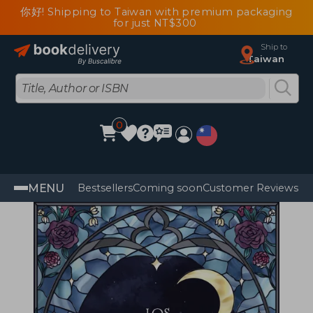
你好! Shipping to Taiwan with premium packaging
for just NT$300
Ship to
Taiwan
0
MENU
Bestsellers
Coming soon
Customer Reviews