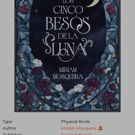
Type
Physical Book
Author
Miriam Mosquera
Publisher
Faeris Editorial