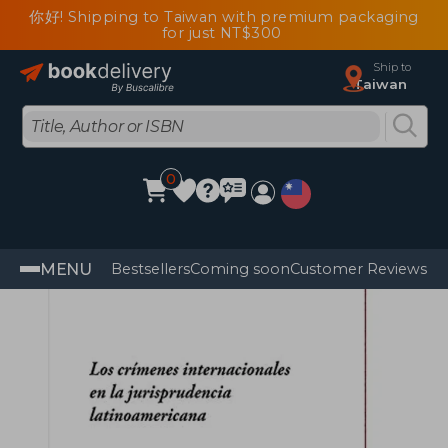
你好! Shipping to Taiwan with premium packaging
for just NT$300
Ship to
Taiwan
0
MENU
Bestsellers
Coming soon
Customer Reviews