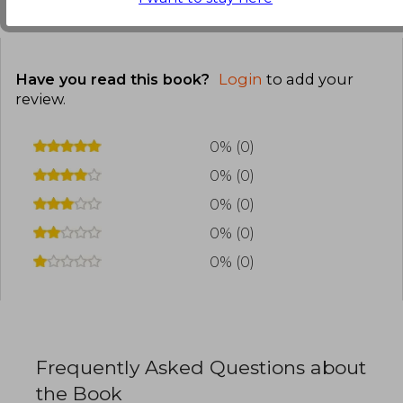
Customers reviews
Have you read this book?
Login
to add your
review
.
0% (0)
0% (0)
0% (0)
0% (0)
0% (0)
Frequently Asked Questions about
the Book