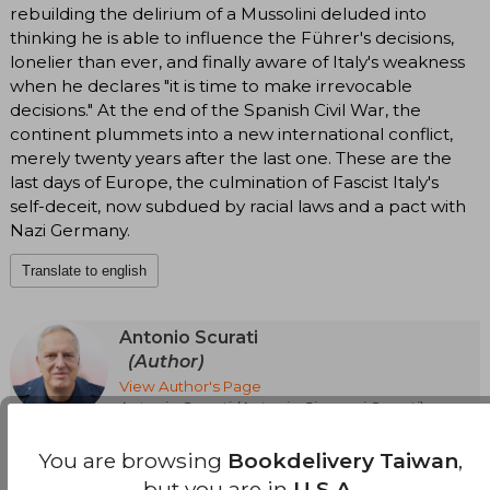
rebuilding the delirium of a Mussolini deluded into
thinking he is able to influence the Führer's decisions,
lonelier than ever, and finally aware of Italy's weakness
when he declares "it is time to make irrevocable
decisions." At the end of the Spanish Civil War, the
continent plummets into a new international conflict,
merely twenty years after the last one. These are the
last days of Europe, the culmination of Fascist Italy's
self-deceit, now subdued by racial laws and a pact with
Nazi Germany.
Translate to english
Antonio Scurati
(Author)
View Author's Page
Antonio Scurati (Antonio Giovanni Scurati) es un
escritor, académico y ensayista italiano
conocido por su aproximación narrativa a la
You are browsing
Bookdelivery Taiwan
,
Translate to english
historia contemporánea. Doctor en teoría de la
but you are in
U.S.A.
literatura, ha enseñado en la Universidad de