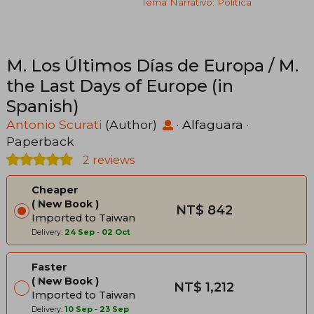
Tema Narrativo: Política
M. Los Últimos Días de Europa / M.
the Last Days of Europe (in
Spanish)
Antonio Scurati
(Author)
·
Alfaguara
·
Paperback
2 reviews
Cheaper
New Book
NT$ 842
Imported to Taiwan
Delivery:
24 Sep
-
02 Oct
Faster
New Book
NT$ 1,212
Imported to Taiwan
Delivery:
10 Sep
-
23 Sep