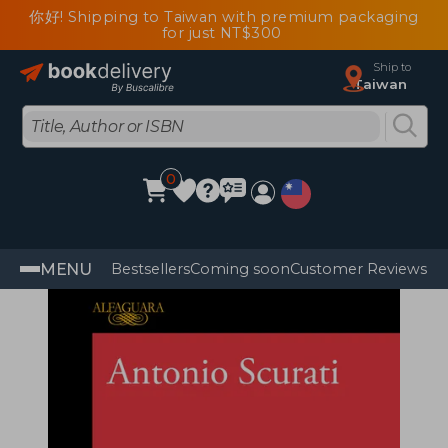
你好! Shipping to Taiwan with premium packaging
for just NT$300
Ship to
Taiwan
0
MENU
Bestsellers
Coming soon
Customer Reviews