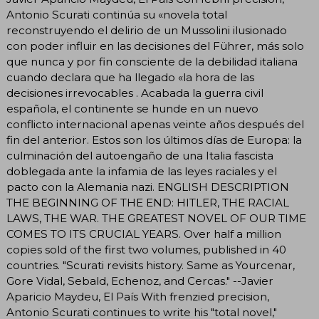
Antonio Scurati continúa su «novela total
reconstruyendo el delirio de un Mussolini ilusionado
con poder influir en las decisiones del Führer, más solo
que nunca y por fin consciente de la debilidad italiana
cuando declara que ha llegado «la hora de las
decisiones irrevocables . Acabada la guerra civil
española, el continente se hunde en un nuevo
conflicto internacional apenas veinte años después del
fin del anterior. Estos son los últimos días de Europa: la
culminación del autoengaño de una Italia fascista
doblegada ante la infamia de las leyes raciales y el
pacto con la Alemania nazi. ENGLISH DESCRIPTION
THE BEGINNING OF THE END: HITLER, THE RACIAL
LAWS, THE WAR. THE GREATEST NOVEL OF OUR TIME
COMES TO ITS CRUCIAL YEARS. Over half a million
copies sold of the first two volumes, published in 40
countries. "Scurati revisits history. Same as Yourcenar,
Gore Vidal, Sebald, Echenoz, and Cercas." --Javier
Aparicio Maydeu, El País With frenzied precision,
Antonio Scurati continues to write his "total novel,"