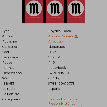
Type
Physical Book
Author
Antonio Scurati
Publisher
Alfaguara
Collection
Literaturas
Year
2023
Language
Spanish
Pages
440
Format
Paperback
Dimensions
24.20 x 15.50
Weight
0.65 kg.
ISBN13
9788420470771
Edited in
España
Edition No.
1
Categories
Ficción Biográfica
Ficción Histórica