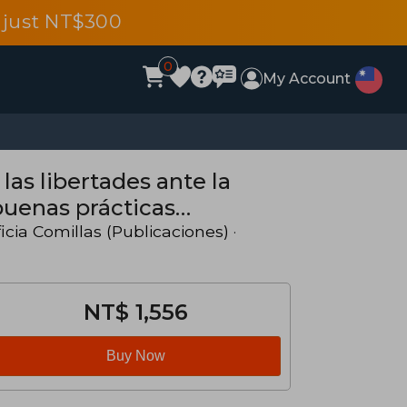
 just NT$300
0
My Account
las libertades ante la
buenas prácticas
icia Comillas (Publicaciones)
·
NT$ 1,556
Buy Now