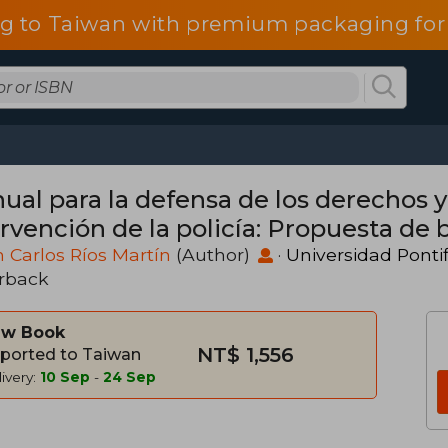
g to Taiwan with premium packaging for
al para la defensa de los derechos y 
ervención de la policía: Propuesta de 
ciales, policiales y penitenciarias
n Carlos Ríos Martín
(Author)
·
Universidad Pontif
rback
w Book
NT$ 1,556
ported to Taiwan
ivery:
10 Sep
-
24 Sep