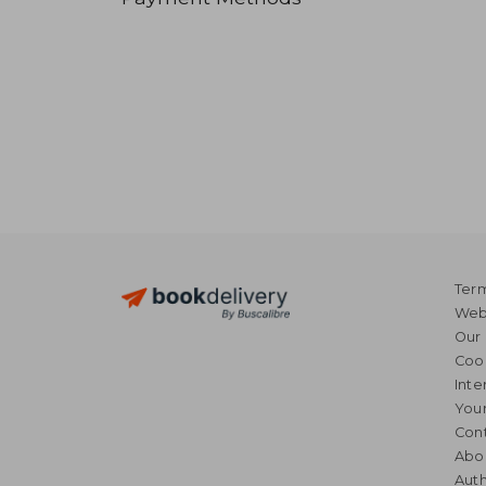
Term
Webs
Our 
Coo
Inte
Your
Cont
Abo
Auth