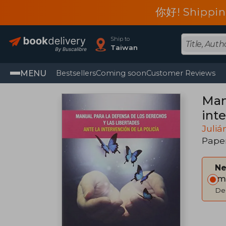
你好! Shippin
Ship to
Taiwan
MENU
Bestsellers
Coming soon
Customer Reviews
Manu
int
judi
Juliá
Pape
Ne
Im
Del