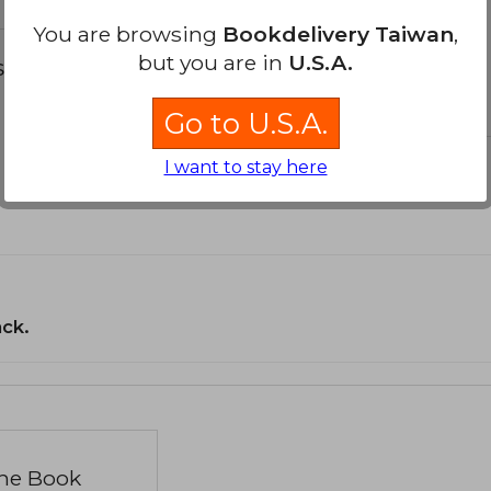
You are browsing
Bookdelivery Taiwan
,
but you are in
U.S.A.
s about
Go to U.S.A.
I want to stay here
ack.
the Book