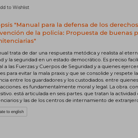
dd to Wishlist
psis "Manual para la defensa de los derechos 
rvención de la policía: Propuesta de buenas prá
nitenciarias"
ual trata de dar una respuesta metódica y realista al etern
ad y la seguridad en un estado democrático. Es preciso fac
al a las Fuerzas y Cuerpos de Seguridad y a quienes ejercen
es para evitar la mala praxis y que se consolide y respete
ncia entre los guardadores y los custodiados. entre quiene
fracciones. es fundamentalmente moral y legal. La obra. con
itivo. está articulada en seis partes. que tratan la actividad 
nciarios y las de los centros de internamiento de extranjero
ate to english