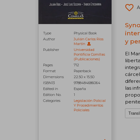
A
Syno
inte
Type
Physical Book
Author
Julián Carlos Ríos
y pe
Martín
Publisher
Universidad
El Man
Pontificia Comillas
(Publicaciones)
libert
Pages
712
integr
Format
Paperback
cárcel
Dimensions
22.50 x 15.50
difere
ISBN13
9788484686064
las in
Edited in
España
propos
Edition No.
1
Categories
Legislación Policial
penite
Y Procedimientos
Policiales
Transl