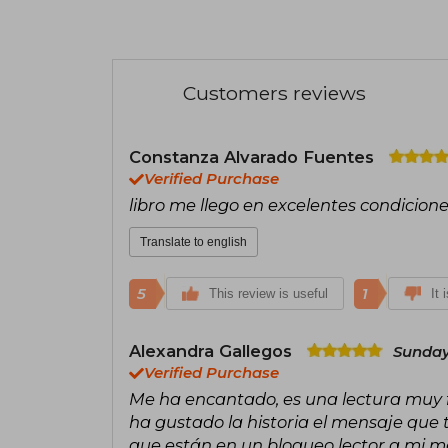
Customers reviews
Constanza Alvarado Fuentes
Verified Purchase
libro me llego en excelentes condiciones
Translate to english
5
1
This review is useful
It 
Alexandra Gallegos
Sunday
Verified Purchase
Me ha encantado, es una lectura muy fá
ha gustado la historia el mensaje que
que están en un bloqueo lector a mi me