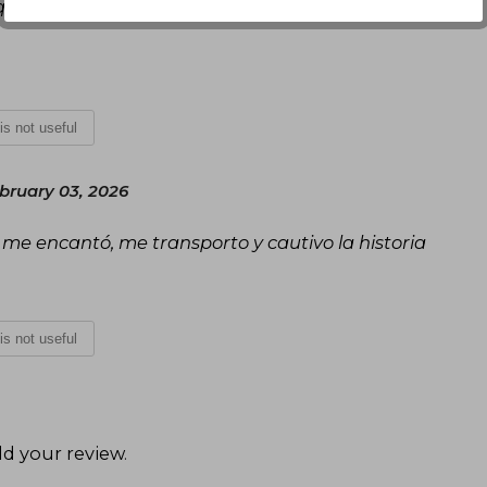
 que te embauca y además es fácil de digerir, fue
 is not useful
bruary 03, 2026
, me encantó, me transporto y cautivo la historia
 is not useful
d your review
.