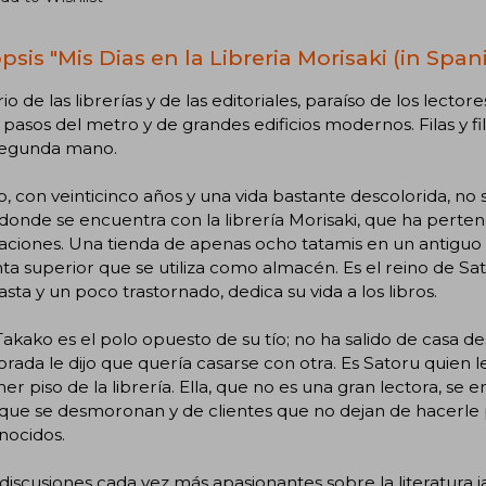
sis "Mis Dias en la Libreria Morisaki (in Span
rio de las librerías y de las editoriales, paraíso de los lector
pasos del metro y de grandes edificios modernos. Filas y fi
segunda mano.
, con veinticinco años y una vida bastante descolorida, no
í donde se encuentra con la librería Morisaki, que ha perten
ciones. Una tienda de apenas ocho tatamis en un antiguo 
nta superior que se utiliza como almacén. Es el reino de Sat
asta y un poco trastornado, dedica su vida a los libros.
akako es el polo opuesto de su tío; no ha salido de casa 
ada le dijo que quería casarse con otra. Es Satoru quien l
mer piso de la librería. Ella, que no es una gran lectora, s
 que se desmoronan y de clientes que no dejan de hacerle p
nocidos.
discusiones cada vez más apasionantes sobre la literatur