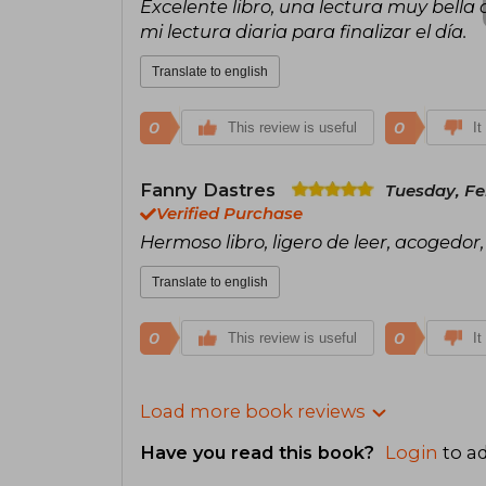
Excelente libro, una lectura muy bella
mi lectura diaria para finalizar el día.
Translate to english
0
0
This review is useful
It
Fanny Dastres
Tuesday, Fe
Verified Purchase
Hermoso libro, ligero de leer, acogedor
Translate to english
0
0
This review is useful
It
Load more book reviews
Have you read this book?
Login
to ad