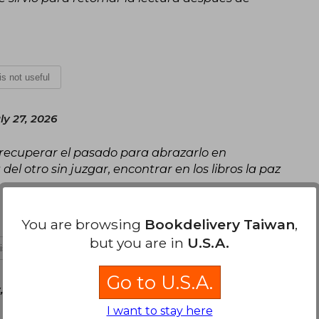
 is not useful
y 27, 2026
, recuperar el pasado para abrazarlo en
el otro sin juzgar, encontrar en los libros la paz
You are browsing
Bookdelivery Taiwan
,
but you are in
U.S.A.
 is not useful
Go to U.S.A.
 July 23, 2026
I want to stay here