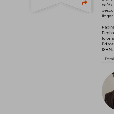
café c
descu
llegar
Página
Fecha
Idiom
Editori
ISBN:
Transl