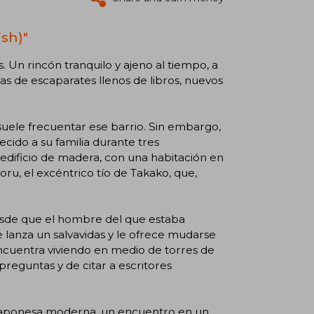
ish)"
es. Un rincón tranquilo y ajeno al tiempo, a
las de escaparates llenos de libros, nuevos
 suele frecuentar ese barrio. Sin embargo,
ecido a su familia durante tres
edificio de madera, con una habitación en
oru, el excéntrico tío de Takako, que,
desde que el hombre del que estaba
e lanza un salvavidas y le ofrece mudarse
e encuentra viviendo en medio de torres de
reguntas y de citar a escritores
a japonesa moderna, un encuentro en un