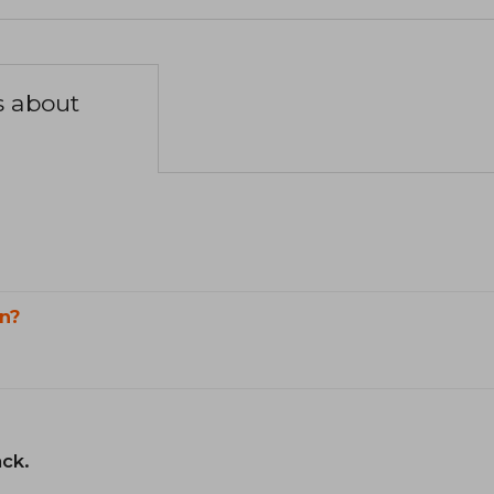
s about
n?
ack.