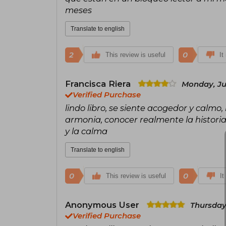
meses
Translate to english
2
0
This review is useful
It
Francisca Riera
Monday, Jul
Verified Purchase
lindo libro, se siente acogedor y calmo
armonia, conocer realmente la historia d
y la calma
Translate to english
0
0
This review is useful
It
Anonymous User
Thursday,
Verified Purchase