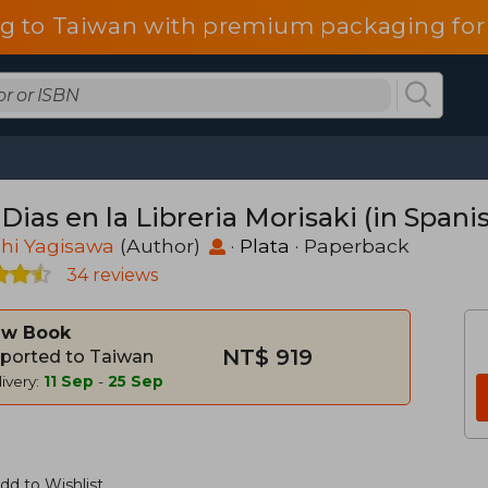
g to Taiwan with premium packaging for
Dias en la Libreria Morisaki (in Spani
hi Yagisawa
(Author)
·
Plata
· Paperback
34 reviews
w Book
NT$ 919
ported to Taiwan
ivery:
11 Sep
-
25 Sep
dd to Wishlist