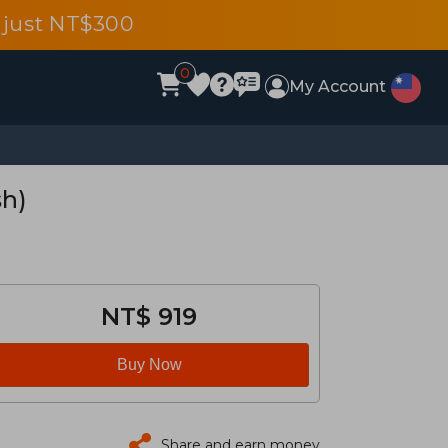
 just NT$300
0
My Account
sh)
NT$ 919
Buy Now
Share and earn money