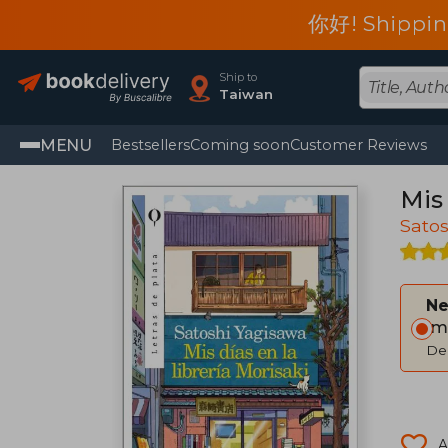
你好! Shippin
Ship to
Taiwan
MENU
Bestsellers
Coming soon
Customer Reviews
Mis 
Satos
Ne
Im
Del
A