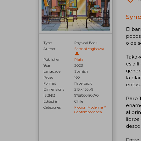
Synop
El bar
pocos 
o de 
Type
Physical Book
Author
Satoshi Yagisawa
Takako
Publisher
Plata
es all
Year
2023
genera
Language
Spanish
la pla
Pages
160
Format
Paperback
entusi
Dimensions
213 x 135 x9
ISBN13
9789566196570
Pero T
Edited in
Chile
enamor
Categories
Ficción Moderna Y
al pri
Contemporánea
libros
desco
Entre 