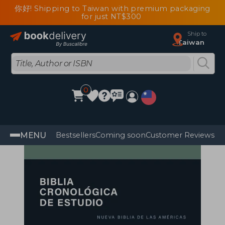
你好! Shipping to Taiwan with premium packaging
for just NT$300
Ship to
Taiwan
0
MENU
Bestsellers
Coming soon
Customer Reviews