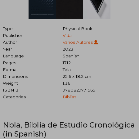
Type
Physical Book
Publisher
Vida
Author
Varios Autores
Year
2023
Language
Spanish
Pages
1712
Format
Tela
Dimensions
25.6 x 18.2 cm
Weight
1.36
ISBN13
9780829771565
Categories
Biblias
Nbla, Biblia de Estudio Cronológica
(in Spanish)