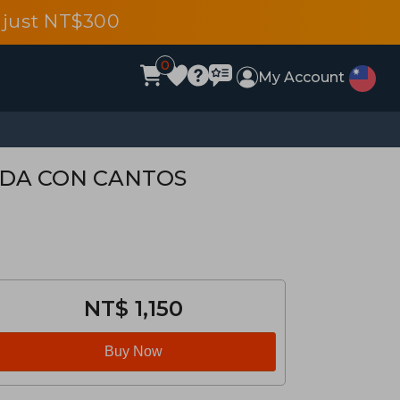
 just NT$300
0
My Account
ADA CON CANTOS
NT$ 1,150
Buy Now