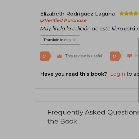
Elizabeth Rodríguez Laguna
Verified Purchase
Muy linda la edición de este libro está 
Translate to english
0
0
This review is useful
It
Have you read this book?
Login
to ad
Frequently Asked Question
the Book