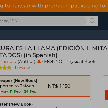
g to Taiwan with premium packaging for
URA ES LA LLAMA (EDICIÓN LIMIT
TADOS) (in Spanish)
 Zamora
(Author)
·
MOLINO
· Physical Book
1 review
heaper
New Book
NT$ 1,150
ported to Taiwan
ivery:
11 Sep
-
24 Sep
ster
New Book