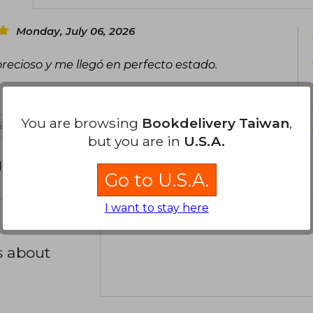
Monday, July 06, 2026
precioso y me llegó en perfecto estado.
You are browsing
Bookdelivery Taiwan
,
 is not useful
but you are in
U.S.A.
d your review
.
Go to U.S.A.
I want to stay here
s about