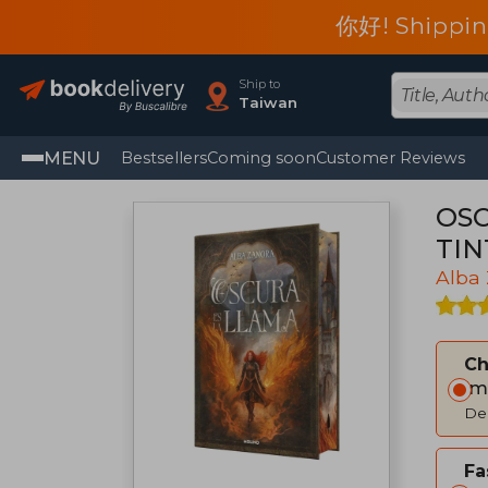
你好! Shippin
Ship to
Taiwan
MENU
Bestsellers
Coming soon
Customer Reviews
OSC
TIN
Alba
C
Im
Del
Fa