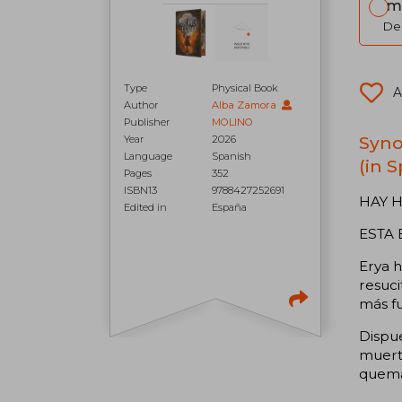
Im
Del
Type
Physical Book
A
Author
Alba Zamora
Publisher
MOLINO
Syno
Year
2026
Language
Spanish
(in 
Pages
352
ISBN13
9788427252691
HAY 
Edited in
España
ESTA 
Erya h
resuci
más fu
Dispue
muerte
quemar