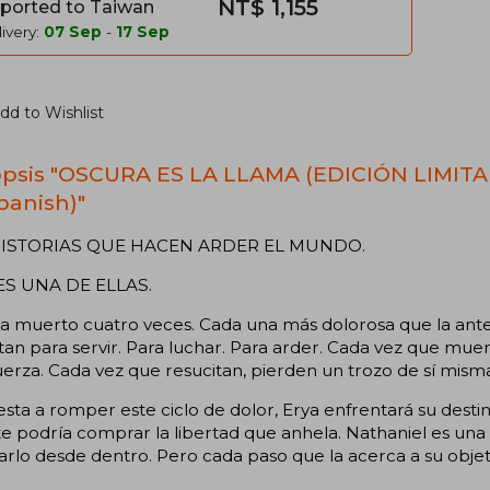
NT$ 1,155
ported to Taiwan
ivery:
07 Sep
-
17 Sep
dd to Wishlist
psis "OSCURA ES LA LLAMA (EDICIÓN LIMI
Spanish)"
HISTORIAS QUE HACEN ARDER EL MUNDO.
ES UNA DE ELLAS.
a muerto cuatro veces. Cada una más dolorosa que la anterio
tan para servir. Para luchar. Para arder. Cada vez que mue
erza. Cada vez que resucitan, pierden un trozo de sí misma
sta a romper este ciclo de dolor, Erya enfrentará su destin
 podría comprar la libertad que anhela. Nathaniel es una 
lo desde dentro. Pero cada paso que la acerca a su objet