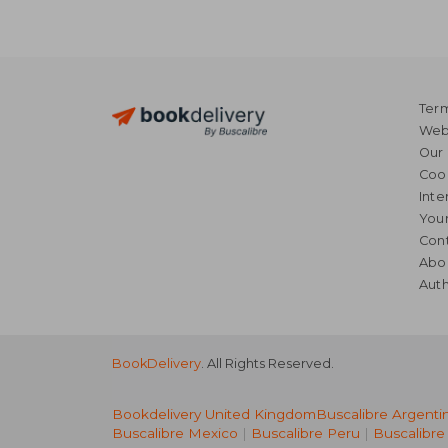
Term
Webs
Our 
Coo
Inte
Your
Cont
Abo
Auth
BookDelivery
. All Rights Reserved.
Bookdelivery United Kingdom
Buscalibre Argenti
Buscalibre Mexico
|
Buscalibre Peru
|
Buscalibre