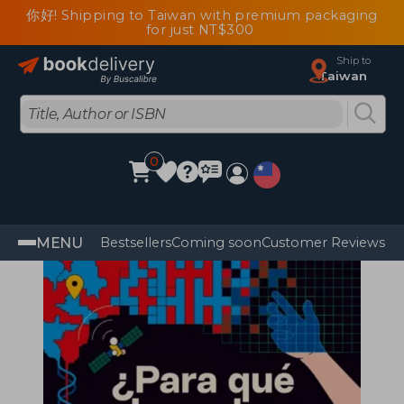
你好! Shipping to Taiwan with premium packaging
for just NT$300
Ship to
Taiwan
0
MENU
Bestsellers
Coming soon
Customer Reviews