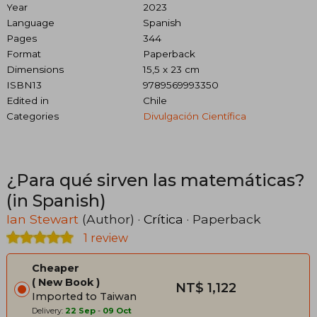
Year
2023
Language
Spanish
Pages
344
Format
Paperback
Dimensions
15,5 x 23 cm
ISBN13
9789569993350
Edited in
Chile
Categories
Divulgación Científica
¿Para qué sirven las matemáticas?
(in Spanish)
Ian Stewart
(Author) ·
Crítica
· Paperback
1 review
Cheaper
New Book
NT$ 1,122
Imported to Taiwan
Delivery:
22 Sep
-
09 Oct