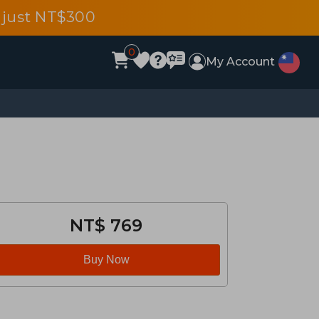
 just NT$300
0
My Account
NT$ 769
Buy Now