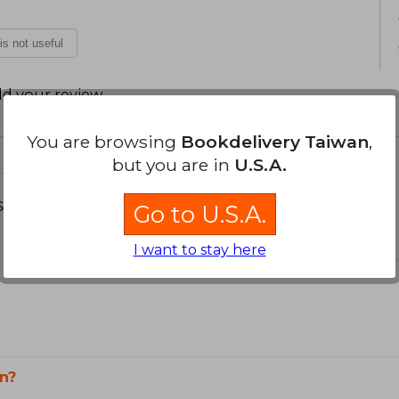
 is not useful
d your review
.
You are browsing
Bookdelivery Taiwan
,
but you are in
U.S.A.
s about
Go to U.S.A.
I want to stay here
n?