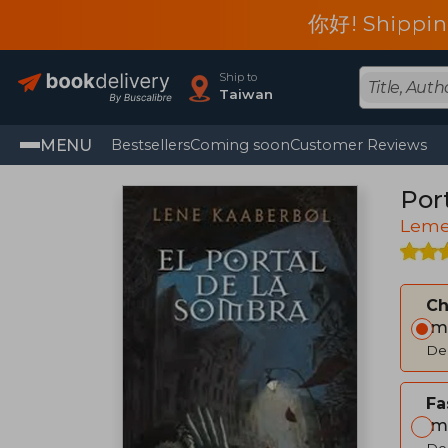
你好! Shippin
Ship to
Taiwan
MENU
Bestsellers
Coming soon
Customer Reviews
Port
Leme
C
Im
Del
Fa
Im