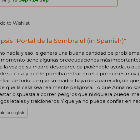
ivery:
10 Sep
-
24 Sep
dd to Wishlist
psis "Portal de la Sombra el (in Spanish)"
o habla y eso le genera una buena cantidad de problemas en
l momento tiene algunas preocupaciones más importantes
 la voz de su madre desaparecida pidiéndole ayuda, o que su
 de su casa y que le prohíba entrar en ella porque es muy
nfiar de todo: de que su madre haya desaparecido, de qu
 de que la casa sea realmente peligrosa. Lo que Anna no so
star dispuesta a correr peligros que ni siquiera puede im
os letales y traicioneros. Y que ya no puede confiar en nad
ate to english