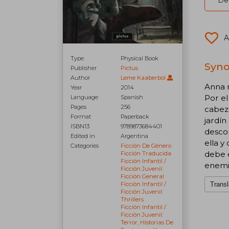
Del
A
Type
Physical Book
Syno
Publisher
Pictus
Author
Leme Kaaberbol
Anna n
Year
2014
Por e
Language
Spanish
Pages
256
cabeza
Format
Paperback
jardín
ISBN13
9789873684401
desco
Edited in
Argentina
ella y
Categories
Ficción De Género
debe e
Ficción Traducida
Ficción Infantil /
enemig
Ficción Juvenil:
Ficción General
Transl
Ficción Infantil /
Ficción Juvenil:
Thrillers
Ficción Infantil /
Ficción Juvenil:
Terror, Historias De