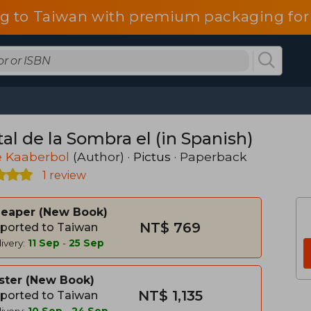
g to Taiwan with premium packaging for
al de la Sombra el (in Spanish)
 Kaaberbol
(Author) ·
Pictus
· Paperback
1 review
heaper
New Book
NT$ 769
ported to Taiwan
ivery:
11 Sep
-
25 Sep
ster
New Book
NT$ 1,135
ported to Taiwan