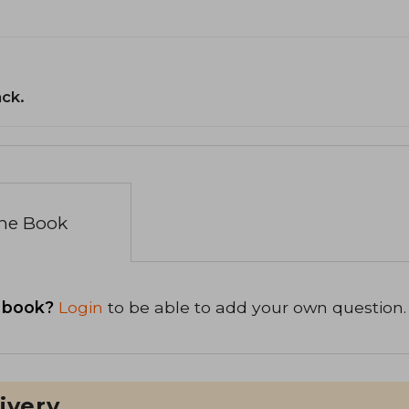
ack.
the Book
 book?
Login
to be able to add your own question.
ivery