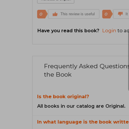
0
0
This review is useful
It
Have you read this book?
Login
to ad
Frequently Asked Question
the Book
Is the book original?
All books in our catalog are Original.
In what language is the book writte