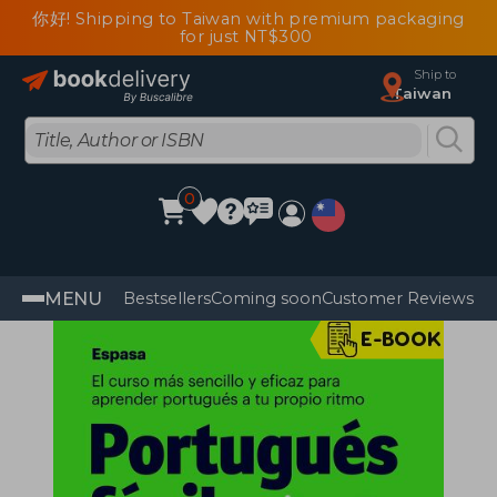
你好! Shipping to Taiwan with premium packaging
for just NT$300
Ship to
Taiwan
0
MENU
Bestsellers
Coming soon
Customer Reviews