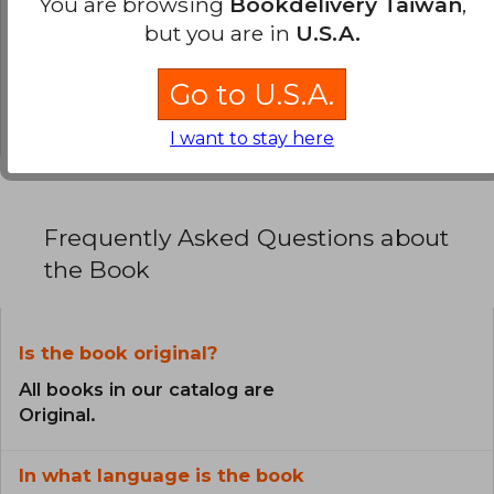
You are browsing
Bookdelivery Taiwan
,
0% (0)
but you are in
U.S.A.
0% (0)
0% (0)
Go to U.S.A.
0% (0)
I want to stay here
Frequently Asked Questions about
the Book
Is the book original?
All books in our catalog are
Original.
In what language is the book