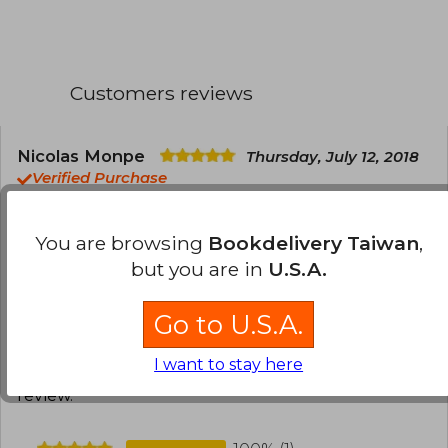
Customers reviews
Nicolas Monpe
Thursday, July 12, 2018
Verified Purchase
Excelente, cumplió con las expectativas.
Recomiendo el producto.
You are browsing
Bookdelivery Taiwan
,
but you are in
U.S.A.
Translate to english
0
0
This review is useful
It is not useful
Go to U.S.A.
I want to stay here
Have you read this book?
Login
to add your
review
.