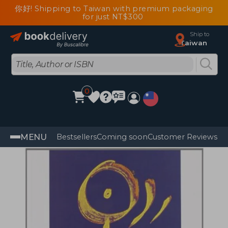
你好! Shipping to Taiwan with premium packaging
for just NT$300
Ship to
Taiwan
0
MENU
Bestsellers
Coming soon
Customer Reviews