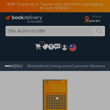
你好! Shipping to Taiwan with premium packaging
for just NT$300
Ship to
Taiwan
0
MENU
Bestsellers
Coming soon
Customer Reviews