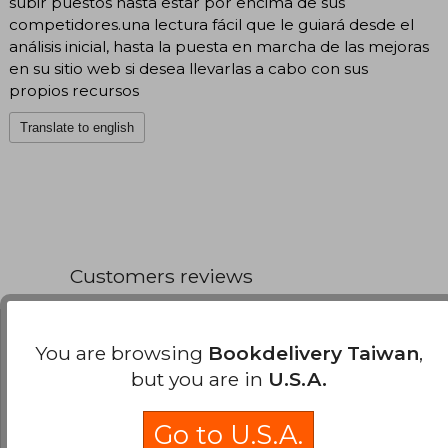
subir puestos hasta estar por encima de sus
competidores.una lectura fácil que le guiará desde el
análisis inicial, hasta la puesta en marcha de las mejoras
en su sitio web si desea llevarlas a cabo con sus
propios recursos
Translate to english
Customers reviews
You are browsing
Bookdelivery Taiwan
,
Have you read this book?
Login
to add your
but you are in
U.S.A.
review
.
Go to U.S.A.
0% (0)