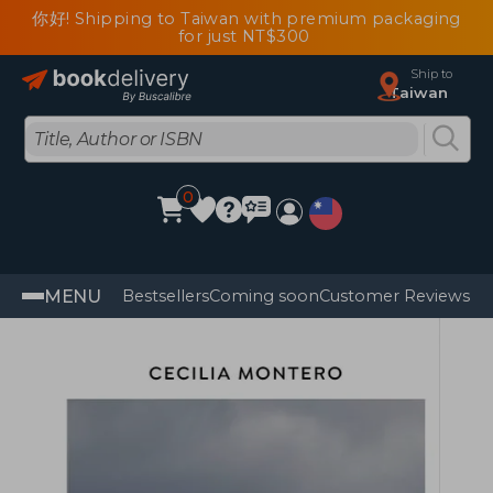
你好! Shipping to Taiwan with premium packaging
for just NT$300
Ship to
Taiwan
0
MENU
Bestsellers
Coming soon
Customer Reviews