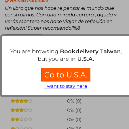
Verified Purchase
Un libro que nos hace re pensar el mundo que
construimos. Con una mirada certera , aguda y
verás Montero nos hace viajar de reflexión en
reflexión! Super recomiendo!!!!!8
Translate to english
You are browsing
Bookdelivery Taiwan
,
0
0
This review is useful
It is not useful
but you are in
U.S.A.
Have you read this book?
Login
to add your
Go to U.S.A.
review
.
I want to stay here
100% (1)
0% (0)
0% (0)
0% (0)
0% (0)