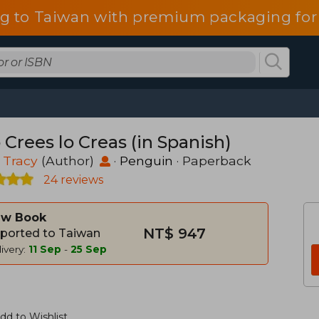
g to Taiwan with premium packaging for
o Crees lo Creas (in Spanish)
 Tracy
(Author)
·
Penguin
· Paperback
24 reviews
w Book
NT$ 947
ported to Taiwan
ivery:
11 Sep
-
25 Sep
dd to Wishlist