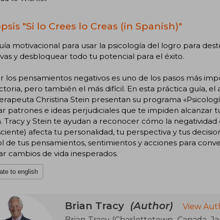
sis "Si lo Crees lo Creas (in Spanish)"
ía motivacional para usar la psicología del logro para de
vas y desbloquear todo tu potencial para el éxito.
ir los pensamientos negativos es uno de los pasos más impor
actoria, pero también el más difícil. En esta práctica guía, el 
erapeuta Christina Stein presentan su programa «Psicología
r patrones e ideas perjudiciales que te impiden alcanzar tus
a. Tracy y Stein te ayudan a reconocer cómo la negativida
ciente) afecta tu personalidad, tu perspectiva y tus decis
l de tus pensamientos, sentimientos y acciones para conver
r cambios de vida inesperados.
ate to english
Brian Tracy
(Author)
View Aut
Brian Tracy (Charlottetown, Canada, Jan