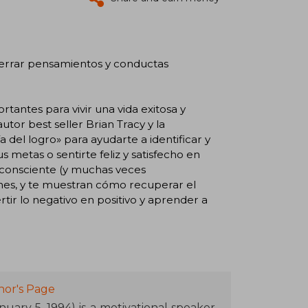
sterrar pensamientos y conductas
tantes para vivir una vida exitosa y
autor best seller Brian Tracy y la
 del logro» para ayudarte a identificar y
 metas o sentirte feliz y satisfecho en
d consciente (y muchas veces
iones, y te muestran cómo recuperar el
tir lo negativo en positivo y aprender a
hor's Page
uary 5, 1994) is a motivational speaker,