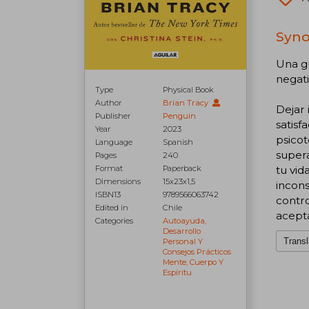
Synop
Una gu
negati
Type
Physical Book
Author
Brian Tracy
Dejar 
Publisher
Penguin
satisf
Year
2023
psicot
Language
Spanish
supera
Pages
240
Format
Paperback
tu vid
Dimensions
15x23x1,5
incons
ISBN13
9789566063742
contro
Edited in
Chile
acepta
Categories
Autoayuda,
Desarrollo
Transl
Personal Y
Consejos Prácticos
Mente, Cuerpo Y
Espíritu