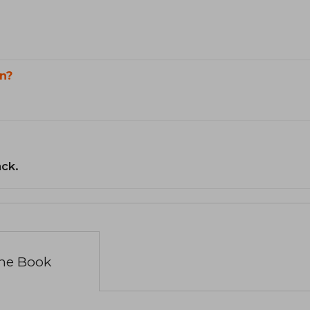
n?
ack.
the Book