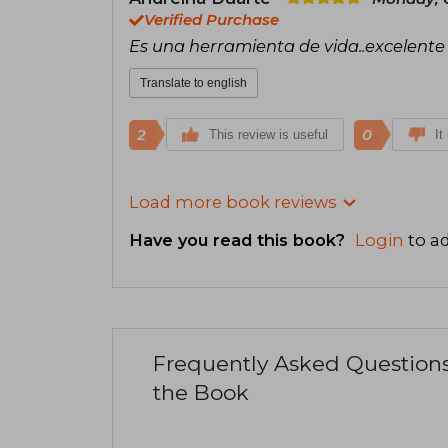
Verified Purchase
Es una herramienta de vida..excelente l
Translate to english
2
0
This review is useful
It
Load more book reviews
Have you read this book?
Login
to ad
Frequently Asked Question
the Book