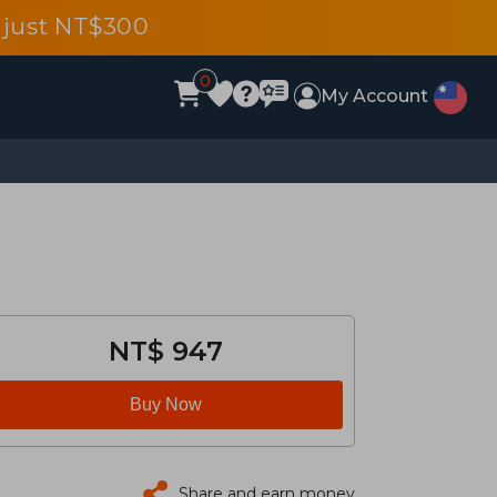
 just NT$300
0
My Account
NT$ 947
Buy Now
Share and earn money