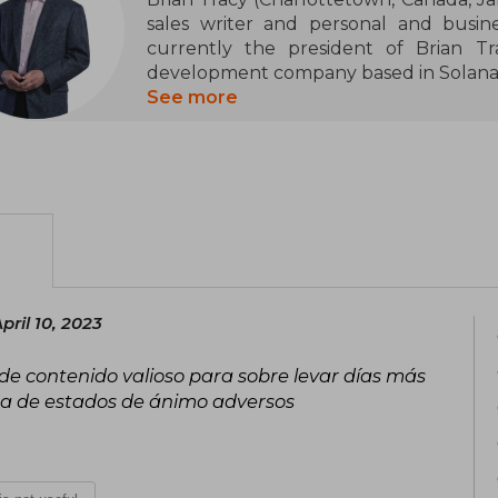
sales writer and personal and busin
currently the president of Brian Tr
development company based in Solana B
See more
He has written 70 books and devel
training programs. His materials have
used in 64 countries. Brian has consul
one of the world's top speakers and i
people each year on leadership, strat
business success.
He has delivered more than 5,000 lect
around the world, offering a unique m
ril 10, 2023
inspiration.
o de contenido valioso para sobre levar días más
In 2003, he briefly ventured into p
na de estados de ánimo adversos
independent candidates in the Californ
total of 729 votes.