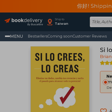
你好! Shippin
Ship to
Taiwan
MENU
Bestsellers
Coming soon
Customer Reviews
Si l
Brian
Ne
Im
Del
A