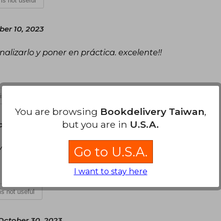
t is not useful
er 10, 2023
nalizarlo y poner en práctica. excelente!!
 is not useful
You are browsing
Bookdelivery Taiwan
,
but you are in
U.S.A.
ril 13, 2023
reflexionar... justo lo que necesitaba.
Go to U.S.A.
I want to stay here
 is not useful
ctober 30, 2023