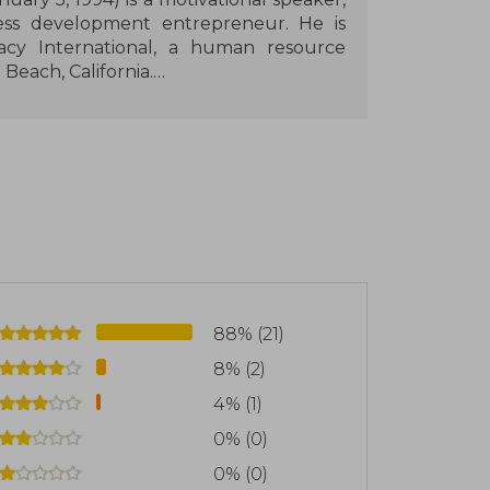
ess development entrepreneur. He is
acy International, a human resource
each, California.
oped more than 800 audio and video
 been translated into 40 languages and
ted for more than 1000 companies and is
nstructors, teaching more than 250,000
egy, sales, personal development, and
ures and seminars to 5 million people
ix of humor, insight, information, and
88% (21)
8% (2)
olitics by running as one of the 135
4% (1)
ia gubernatorial election, receiving a
0% (0)
0% (0)