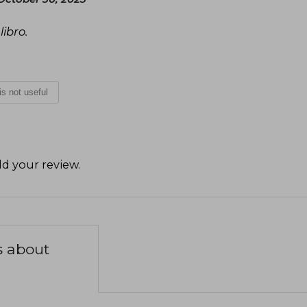
ibro.
 is not useful
d your review
.
s about