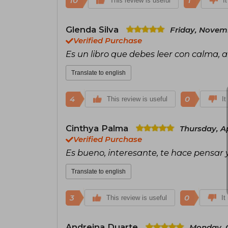
10
1
This review is useful
I
Glenda Silva
Friday, Novemb
Verified Purchase
Es un libro que debes leer con calma, a
Translate to english
4
0
This review is useful
It
Cinthya Palma
Thursday, Ap
Verified Purchase
Es bueno, interesante, te hace pensar y 
Translate to english
3
0
This review is useful
It
Andreina Duarte
Monday, O