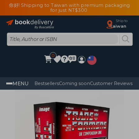
你好! Shipping to Taiwan with premium packaging
for just NT$300
Ship to
Taiwan
0
MENU
Bestsellers
Coming soon
Customer Reviews