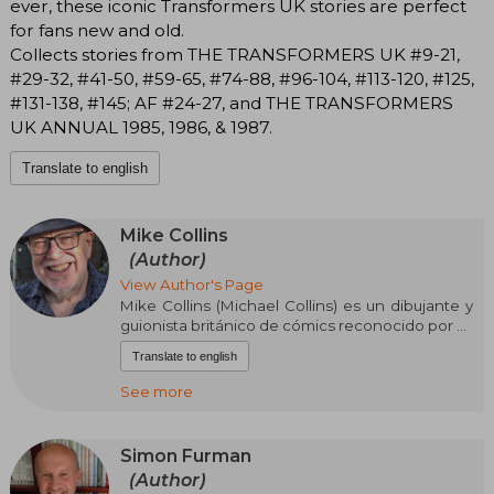
ever, these iconic Transformers UK stories are perfect
for fans new and old.
Collects stories from THE TRANSFORMERS UK #9-21,
#29-32, #41-50, #59-65, #74-88, #96-104, #113-120, #125,
#131-138, #145; AF #24-27, and THE TRANSFORMERS
UK ANNUAL 1985, 1986, & 1987.
Translate to english
Mike Collins
(Author)
View Author's Page
Mike Collins (Michael Collins) es un dibujante y
guionista británico de cómics reconocido por su
trabajo en la industria del cómic anglosajón,
Translate to english
especialmente en Reino Unido y Estados
Unidos. A lo largo de su carrera ha colaborado
See more
con editoriales como Marvel Comics y DC
Comics, participando en una amplia variedad de
títulos de ciencia ficción, superhéroes y
Simon Furman
adaptaciones televisivas. Su estilo se caracteriza
(Author)
por una narrativa clara y dinámica, con especial