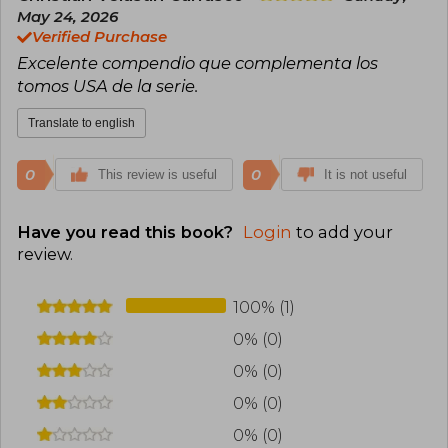
internacionales.
encuentra su participación en títulos
May 24, 2026
relacionados con The Transformers, donde
Verified Purchase
colaboró en la construcción de relatos
complementarios dentro de la continuidad
Excelente compendio que complementa los
británica. Su labor consistió en desarrollar
tomos USA de la serie.
episodios que ampliaban personajes y
conflictos, manteniendo coherencia con las
Translate to english
tramas principales. Su perfil representa el de un
escritor versátil dentro de la industria del cómic,
capaz de integrarse en equipos creativos y
0
0
This review is useful
It is not useful
contribuir al crecimiento de franquicias
populares mediante historias ágiles y
funcionales.
Have you read this book?
Login
to add your
review
.
100% (1)
0% (0)
0% (0)
0% (0)
0% (0)