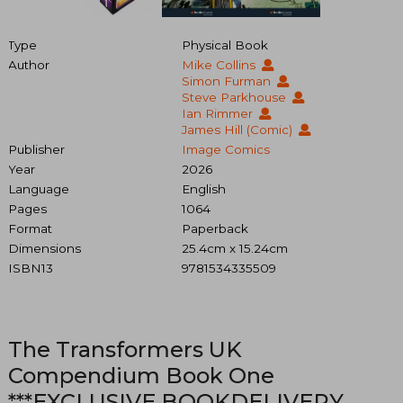
Type
Physical Book
Author
Mike Collins
Simon Furman
Steve Parkhouse
Ian Rimmer
James Hill (comic)
Publisher
Image Comics
Year
2026
Language
English
Pages
1064
Format
Paperback
Dimensions
25.4cm x 15.24cm
ISBN13
9781534335509
The Transformers UK
Compendium Book One
***EXCLUSIVE BOOKDELIVERY