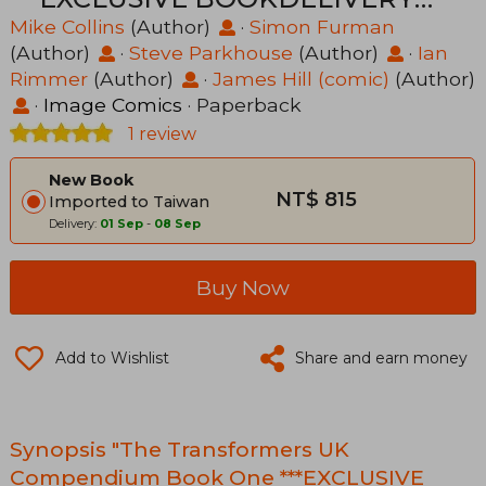
EDITION***
Mike Collins
(Author)
·
Simon Furman
(Author)
·
Steve Parkhouse
(Author)
·
Ian
Rimmer
(Author)
·
James Hill (comic)
(Author)
·
Image Comics
· Paperback
1 review
New Book
NT$ 815
Imported to Taiwan
Delivery:
01 Sep
-
08 Sep
Buy Now
Add to Wishlist
Share and earn money
Synopsis "The Transformers UK
Compendium Book One ***EXCLUSIVE