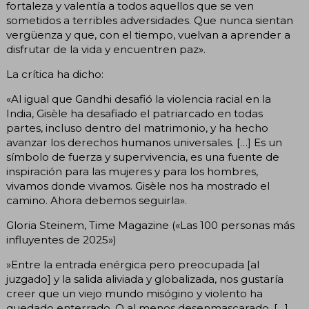
fortaleza y valentía a todos aquellos que se ven
sometidos a terribles adversidades. Que nunca sientan
vergüenza y que, con el tiempo, vuelvan a aprender a
disfrutar de la vida y encuentren paz».
La crítica ha dicho:
«Al igual que Gandhi desafió la violencia racial en la
India, Gisèle ha desafiado el patriarcado en todas
partes, incluso dentro del matrimonio, y ha hecho
avanzar los derechos humanos universales. […] Es un
símbolo de fuerza y supervivencia, es una fuente de
inspiración para las mujeres y para los hombres,
vivamos donde vivamos. Gisèle nos ha mostrado el
camino. Ahora debemos seguirla».
Gloria Steinem, Time Magazine («Las 100 personas más
influyentes de 2025»)
»Entre la entrada enérgica pero preocupada [al
juzgado] y la salida aliviada y globalizada, nos gustaría
creer que un viejo mundo misógino y violento ha
quedado enterrado. O al menos desenmascarado. […]