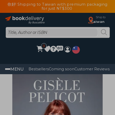
你好! Shipping to Taiwan with premium packaging
for just NT$300
Ship to
Taiwan
0
MENU
Bestsellers
Coming soon
Customer Reviews