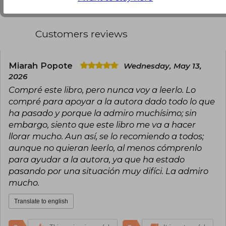
En lugar de permanecer en el anonimato, Gisèle
decidió compartir su nombre y testimonio,
confrontando a sus abusadores en un juicio que
Customers reviews
incluyó a 51 acusados . Su valentía ha generado
un amplio apoyo y ha renovado la atención
sobre las cuestiones de la violación conyugal, el
consentimiento y la protección de las víctimas
Miarah Popote
Wednesday, May 13,
en Francia.
2026
Compré este libro, pero nunca voy a leerlo. Lo
compré para apoyar a la autora dado todo lo que
ha pasado y porque la admiro muchísimo; sin
embargo, siento que este libro me va a hacer
llorar mucho. Aun así, se lo recomiendo a todos;
aunque no quieran leerlo, al menos cómprenlo
para ayudar a la autora, ya que ha estado
pasando por una situación muy difíci. La admiro
mucho.
Translate to english