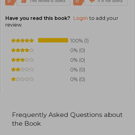
0
0
This review is useful
It is not useful
Have you read this book?
Login
to add your
review
.
100% (1)
0% (0)
0% (0)
0% (0)
0% (0)
Frequently Asked Questions about
the Book