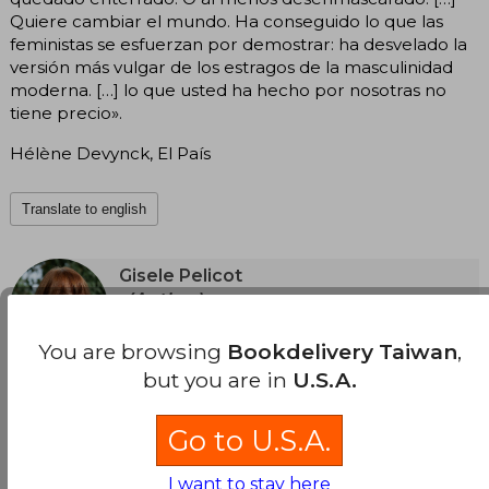
Quiere cambiar el mundo. Ha conseguido lo que las
feministas se esfuerzan por demostrar: ha desvelado la
versión más vulgar de los estragos de la masculinidad
moderna. […] lo que usted ha hecho por nosotras no
tiene precio».
Hélène Devynck, El País
Translate to english
Gisele Pelicot
(Author)
View Author's Page
Gisèle Pelicot , francesa de 72 años, se ha
You are browsing
Bookdelivery Taiwan
,
convertido en un icono en la lucha contra la
but you are in
U.S.A.
violencia sexual . Su caso conmocionó al país
Translate to english
cuando se reveló que su exmarido, Dominique
Pelicot, la drogó y organizó la violación masiva
See more
Go to U.S.A.
de más de 80 hombres mientras estaba
inconsciente.
I want to stay here