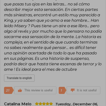
with real and vulnerable characters, has
que posas tus ojos en las letras… no sé cómo
established Colleen Hoover as one of the most
describir mejor esta sensación. En ciertas partes
influential voices in contemporary literature. Her
más siniestras, encontré un estilo muy parecido a
books, translated into multiple languages,
continue to inspire and excite readers around
King, y ya saben que yo amo a ese hombre… Han
the world.
leído Misery ? Pues tiene un aire a ese libro… pero
algo al revés y por mucho que lo pensara no podía
sacarme esa sensación de la mente. La historia es
compleja, en el sentido de que cuando terminas
no sabes realmente qué pensar… es difícil tener
una opinión acertada de todo lo que ha pasado
en sus páginas. Es una historia de suspenso,
podría decir que hasta tiene escenas de terror y lo
ame ! Es ideal para el mes de octubre
Translate to english
21
1
This review is useful
It is not useful
Catalina Melo
Tuesday, December 06,