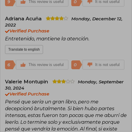
9
0
This review is useful
It is not useful
Adriana Acuña
Monday, December 12,
2022
Verified Purchase
Entretenido, mantiene la atención.
Translate to english
6
0
This review is useful
It is not useful
Valerie Montupin
Monday, September
30, 2024
Verified Purchase
Pensé que sería un gran libro, pero me
decepcionó brutalmente. Si bien hubo partes
intensas, estas fueron tan pocas que me aburrí de
leerlo. Lo termine solo y exclusivamente porque
pensé que vendría la emoción. Al final, si existe