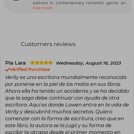
authors in contemporary romantic genre and
See more
emotional fiction. Born on December 11, 1979 in
Sulphur Springs, Texas, USA, Hoover began her
literary career in 2012 with the publication of her
first novel, Slammed, which quickly captured
the public's attention and became a bestseller.
Throughout her career, Colleen has managed
Customers reviews
to conquer millions of readers thanks to her
ability to weave moving stories that explore
complex themes such as love, loss, resilience,
and human relationships. Among Colleen
Pia Lara
Wednesday, August 16, 2023
Hoover's most notable books are It Ends With
Verified Purchase
Us, Verity, Ugly Love, and Reminders of Him,
Verity es una escritora mundialmente reconocida
titles that have topped The New York Times
por ponerse en la piel de los malos en sus libros.
bestseller lists.
Ahora ella ha tenido un accidente y se ha decidido
In addition to her literary success, Hoover is
que la saga debe continuar con ayuda de otra
known for her closeness with fans and her
escritora. Aquí es donde Lowen entra en la vida de
passion for charitable causes. She is the creator
of The Bookworm Box, a project that combines
Verity y descubrirá muchos secretos. Quiero
her love for reading with philanthropy, as the
comenzar con la forma de escritura, creo que en
profits are donated to charitable organizations.
este libro, la autora se la jugó y su forma de
escribir te atrapa desde el primer momento en
Her unique style, which mixes intense emotions