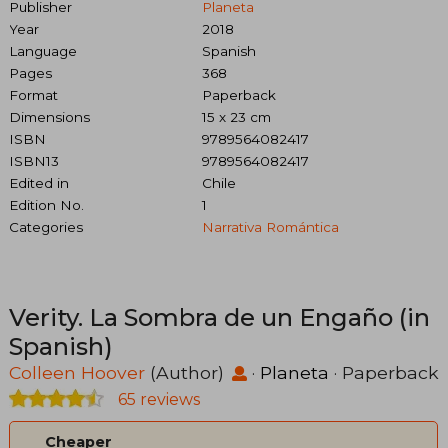
Publisher
Planeta
Year
2018
Language
Spanish
Pages
368
Format
Paperback
Dimensions
15 x 23 cm
ISBN
9789564082417
ISBN13
9789564082417
Edited in
Chile
Edition No.
1
Categories
Narrativa Romántica
Verity. La Sombra de un Engaño (in
Spanish)
Colleen Hoover
(Author)
·
Planeta
· Paperback
65 reviews
Cheaper