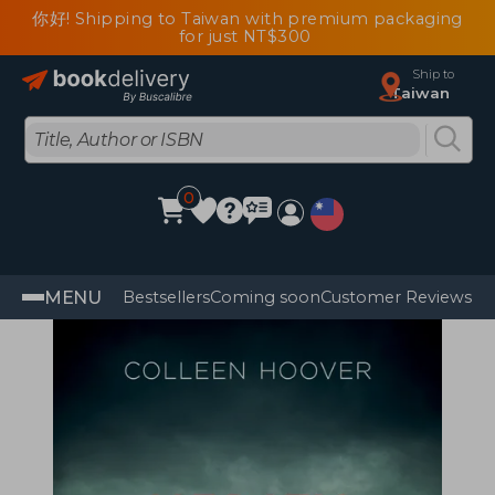
你好! Shipping to Taiwan with premium packaging
for just NT$300
Ship to
Taiwan
0
MENU
Bestsellers
Coming soon
Customer Reviews