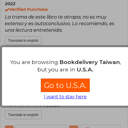
2022
Verified Purchase
La trama de este libro te atrapa, no es muy
extenso y es autoconclusivo. Lo recomiendo, es
una lectura entretenida.
Translate to english
11
1
This review is useful
It is not useful
You are browsing
Bookdelivery Taiwan
,
but you are in
U.S.A.
Cecilia Saavedra
Wednesday,
September 06, 2023
Go to U.S.A.
Verified Purchase
A mi que me gustan las novelas de suspenso , este
I want to stay here
esta muy bueno, hasta el final dude quien seria el
malo de la novela jijijijiji
Translate to english