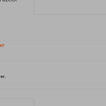
n?
er.