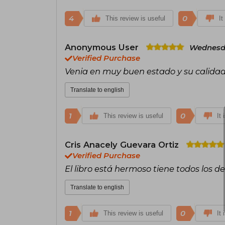
4
0
This review is useful
It
Anonymous User
Wednesda
Verified Purchase
Venia en muy buen estado y su calidad
Translate to english
1
0
This review is useful
It 
Cris Anacely Guevara Ortiz
Verified Purchase
El libro está hermoso tiene todos los d
Translate to english
1
0
This review is useful
It 