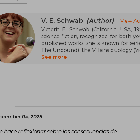
V. E. Schwab
(Author)
View Au
Victoria E. Schwab (California, USA, 19
science fiction, recognized for both y
published works, she is known for seri
The Unbound), the Villains duology (Vi
Magic trilogy (A Darker Shade of M
See more
Conjuring of Light). Her books are 
complex characters, and plots that add
moral dualities.
Schwab has received multiple accolade
Goodreads Choice Awards, winning in 
fantasy and science fiction for young 
into more than a dozen languages, sev
ecember 04, 2025
establishing her as a key voice in conte
te hace reflexionar sobre las consecuencias de