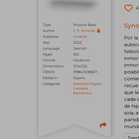
A
Syno
Type
Physical Book
Author
V. E. Schwab
Publisher
Umbriel
Por la
Year
2025
autoco
Language
Spanish
histor
Pages
552
inmort
Format
Hardcover
inmort
Dimensions
15,5x23,6
posibi
ISBN13
9788410085671
comien
Edited in
España
Categories
Realismo Mágico
recuer
Fantasía
que la
Romántica
cada d
de hip
sola, 
partid
mundo 
Transl