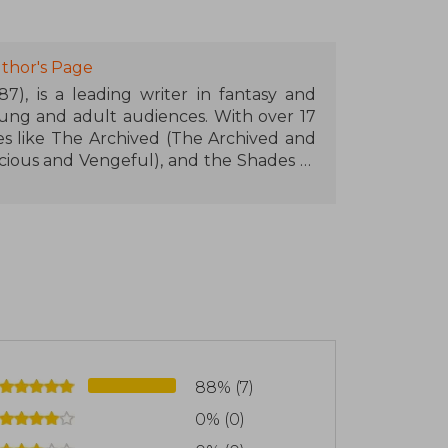
thor's Page
87), is a leading writer in fantasy and
oung and adult audiences. With over 17
es like The Archived (The Archived and
cious and Vengeful), and the Shades of
agic, A Gathering of Shadows, and A
characterized by imaginative worlds,
ress themes such as magic, ethics, and
s, including seven nominations for the
2022 with Gallant in the category of
adults. Her works have been translated
eral adapted for film and television,
mporary fantasy literature.
88% (7)
0% (0)