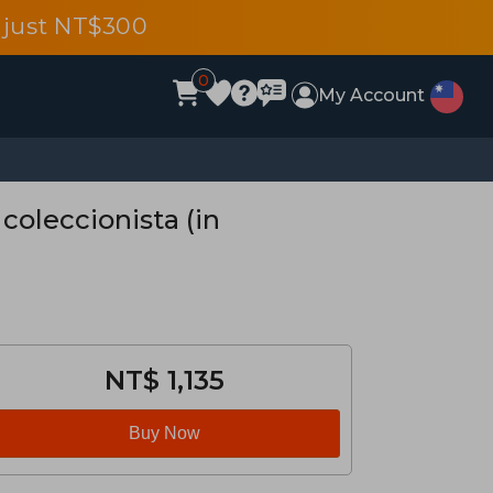
 just NT$300
0
My Account
 coleccionista (in
NT$ 1,135
Buy Now