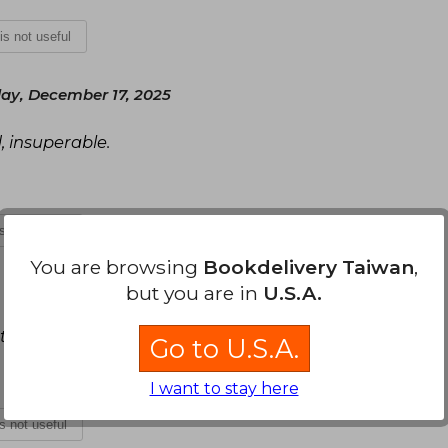
 is not useful
y, December 17, 2025
, insuperable.
is not useful
You are browsing
Bookdelivery Taiwan
,
Tuesday, May 12, 2026
but you are in
U.S.A.
etalles de la imagen , llego en el tiempo estimado
Go to U.S.A.
I want to stay here
is not useful