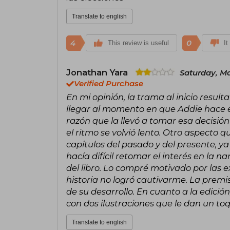
Translate to english
4
0
This review is useful
It
Jonathan Yara
Saturday, Ma
Verified Purchase
En mi opinión, la trama al inicio resul
llegar al momento en que Addie hace el
razón que la llevó a tomar esa decisión
el ritmo se volvió lento. Otro aspecto 
capítulos del pasado y del presente, y
hacía difícil retomar el interés en la n
del libro. Lo compré motivado por las ex
historia no logró cautivarme. La pre
de su desarrollo. En cuanto a la edició
con dos ilustraciones que le dan un toq
Translate to english