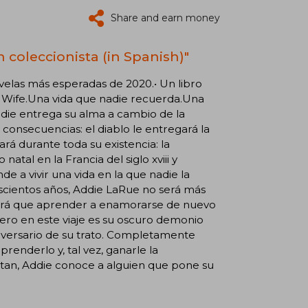
Share and earn money
n coleccionista (in Spanish)"
novelas más esperadas de 2020.• Un libro
r Wife.Una vida que nadie recuerda.Una
Addie entrega su alma a cambio de la
consecuencias: el diablo le entregará la
rá durante toda su existencia: la
al en la Francia del siglo xviii y
e a vivir una vida en la que nadie la
scientos años, Addie LaRue no será más
tendrá que aprender a enamorarse de nuevo
ñero en este viaje es su oscuro demonio
aniversario de su trato. Completamente
renderlo y, tal vez, ganarle la
tan, Addie conoce a alguien que pone su