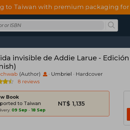
g to Taiwan with premium packaging for
ida invisible de Addie Larue - Edición
nish)
 Schwab
(Author)
·
Umbriel
· Hardcover
8 reviews
w Book
NT$ 1,135
ported to Taiwan
ivery:
09 Sep
-
18 Sep