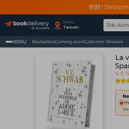
你好! Shippin
Ship to
Taiwan
MENU
Bestsellers
Coming soon
Customer Reviews
La v
Spa
V. E.
Ne
Im
Del