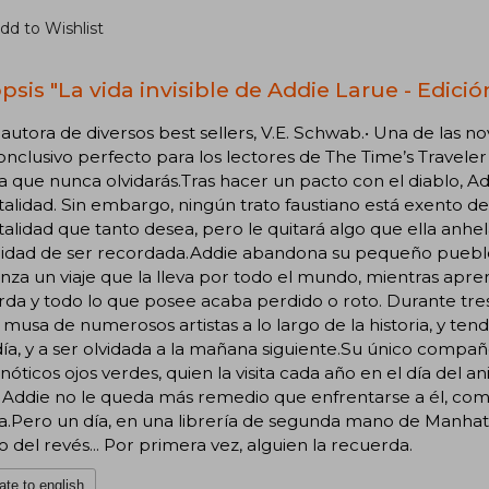
dd to Wishlist
psis "La vida invisible de Addie Larue - Edició
 autora de diversos best sellers, V.E. Schwab.• Una de las 
nclusivo perfecto para los lectores de The Time’s Travele
ia que nunca olvidarás.Tras hacer un pacto con el diablo, 
alidad. Sin embargo, ningún trato faustiano está exento de 
alidad que tanto desea, pero le quitará algo que ella anhela
lidad de ser recordada.Addie abandona su pequeño pueblo nat
za un viaje que la lleva por todo el mundo, mientras aprend
da y todo lo que posee acaba perdido o roto. Durante tre
 musa de numerosos artistas a lo largo de la historia, y 
ía, y a ser olvidada a la mañana siguiente.Su único compa
nóticos ojos verdes, quien la visita cada año en el día del 
a Addie no le queda más remedio que enfrentarse a él, comp
a.Pero un día, en una librería de segunda mano de Manhat
del revés... Por primera vez, alguien la recuerda.
ate to english