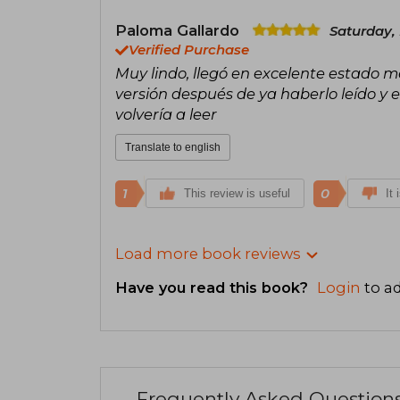
Paloma Gallardo
Saturday,
Verified Purchase
Muy lindo, llegó en excelente estado m
versión después de ya haberlo leído y
volvería a leer
Translate to english
1
0
This review is useful
It 
Load more book reviews
Have you read this book?
Login
to ad
Frequently Asked Question