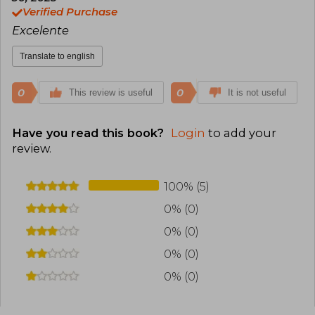
Verified Purchase
Excelente
Translate to english
0
0
This review is useful
It is not useful
Have you read this book?
Login
to add your
review
.
100% (5)
0% (0)
0% (0)
0% (0)
0% (0)