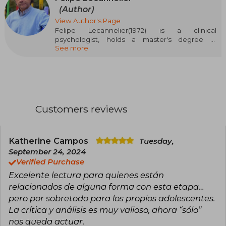
(Author)
View Author's Page
Felipe Lecannelier(1972) is a clinical
psychologist, holds a master's degree in
See more
Philosophy of Science (University of Chile) and is
a PhD candidate in Child Development
(Autonomous University of Madrid). Specialist in
attachment (with courses at University College
London, University of Minnesota, and Harvard
University), he is currently the academic director
of the Attachment & Emotional Regulation
Customers reviews
Center (CARE) at Universidad del Desarrollo,
president of the Chilean Attachment
Foundation, and past president of the Ibero-
American Attachment Network (RIA). He has
Katherine Campos
Tuesday,
published three books and more than 50
September 24, 2024
scientific articles, book chapters, and
Verified Purchase
intervention manuals, both nationally and
Excelente lectura para quienes están
internationally, on his specialty.
relacionados de alguna forma con esta etapa…
pero por sobretodo para los propios adolescentes.
La crítica y análisis es muy valioso, ahora “sólo”
nos queda actuar.