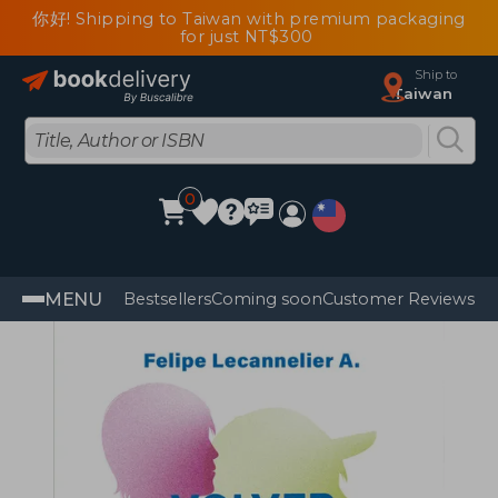
你好! Shipping to Taiwan with premium packaging
for just NT$300
Ship to
Taiwan
0
MENU
Bestsellers
Coming soon
Customer Reviews