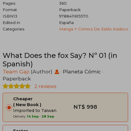
Pages
360
Format
Paperback
ISBN13
9788411615570
Edited in
España
Categories
Manga Y Cómics De Estilo Asiático
What Does the fox Say? Nº 01 (in
Spanish)
Team Gaji
(Author)
·
Planeta Cómic
·
Paperback
2 reviews
Cheaper
New Book
NT$ 998
Imported to Taiwan
Delivery:
14 Sep
-
28 Sep
Faster