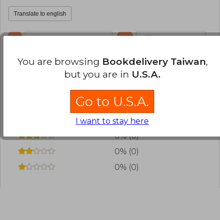
Translate to english
1
0
This review is useful
It is not useful
You are browsing
Bookdelivery Taiwan
,
Have you read this book?
Login
to add your
but you are in
U.S.A.
review
.
Go to U.S.A.
100% (2)
0% (0)
I want to stay here
0% (0)
0% (0)
0% (0)