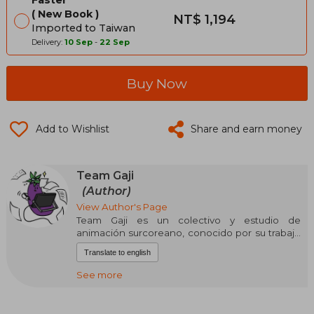
New Book
NT$ 1,194
Imported to Taiwan
Delivery:
10 Sep
-
22 Sep
Buy Now
Add to Wishlist
Share and earn money
Team Gaji
(Author)
View Author's Page
Team Gaji es un colectivo y estudio de
animación surcoreano, conocido por su trabajo
en animación digital de estilo dinámico,
Translate to english
expresivo y orientado a formatos cortos para
difusión online. El estudio se ha destacado por
See more
una fuerte identidad visual, ritmo narrativo ágil y
un humor directo que dialoga con la cultura pop
y la música contemporánea. Su enfoque prioriza