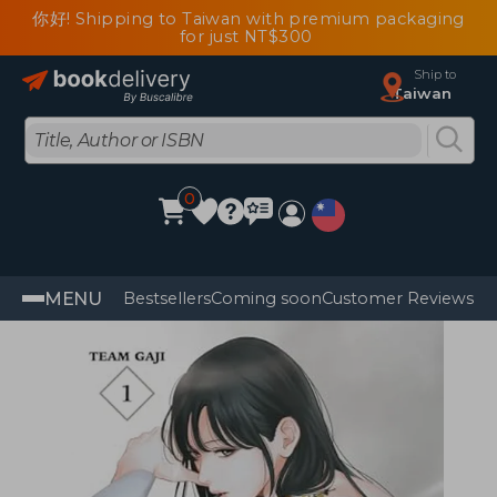
你好! Shipping to Taiwan with premium packaging
for just NT$300
Ship to
Taiwan
0
MENU
Bestsellers
Coming soon
Customer Reviews