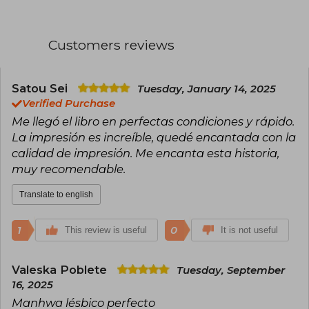
la claridad visual, el timing cómico y una
animación pensada para circular y funcionar en
plataformas digitales globales.
Customers reviews
Son ampliamente reconocidos por la
realización del videoclip animado de What
Does the Fox Say?, una adaptación visual del
Satou Sei
Tuesday, January 14, 2025
fenómeno musical que amplificó el alcance
Verified Purchase
internacional de la canción gracias a su estilo
caricaturesco y altamente expresivo. Este
Me llegó el libro en perfectas condiciones y rápido.
trabajo consolidó a Team Gaji como un
La impresión es increíble, quedé encantada con la
referente en animación viral, demostrando
calidad de impresión. Me encanta esta historia,
cómo un estudio puede convertir un encargo
muy recomendable.
musical en una pieza icónica. Más que grandes
relatos, su fortaleza está en la síntesis visual:
pocos segundos bien animados pueden decirlo
Translate to english
todo.
1
0
This review is useful
It is not useful
Valeska Poblete
Tuesday, September
16, 2025
Manhwa lésbico perfecto