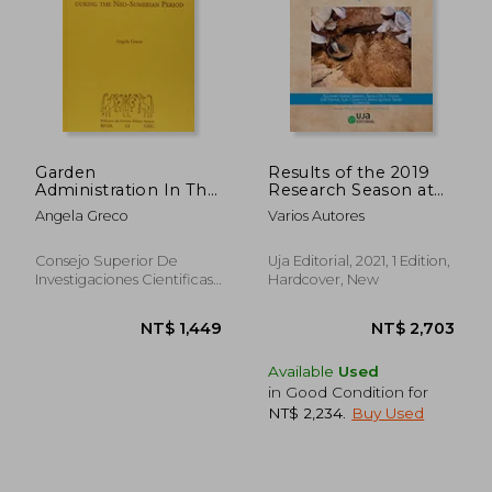
Garden
Results of the 2019
Administration In The
Research Season at
Girsu Province During
Qubbet El-Hawa
Angela Greco
Varios Autores
The Neo-sumerian
Period (biblioteca Del
Próximo Oriente
Consejo Superior De
Uja Editorial, 2021, 1 Edition,
Antiguo, Band 12)
Investigaciones Cientificas,
Hardcover, New
2015, 1 Edition, Paperback,
New
Available
Used
in Good Condition for
NT$ 2,234
.
Buy Used