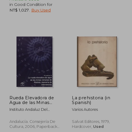
in Good Condition for
NT$ 1,027
.
Buy Used
Rueda Elevadora de
La prehistoria (in
Agua de las Minas
Spanish)
Romanas de Riotinto
Instituto Andaluz Del
Varios Autores
(in Spanish)
Patrimonio Histórico
Andalucía. Consejería De
Salvat Editores, 1979,
Cultura, 2006, Paperback,
Hardcover,
Used
New