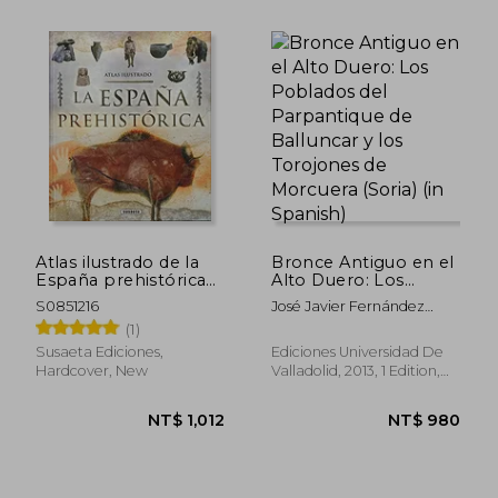
NT$ 1,250
NT$ 7
Atlas ilustrado de la
Bronce Antiguo en el
España prehistórica
Alto Duero: Los
(in Spanish)
Poblados del
S0851216
José Javier Fernández
Parpantique de
Moreno
(1)
Balluncar y los
Torojones de
Susaeta Ediciones,
Ediciones Universidad De
Morcuera (Soria) (in
Hardcover, New
Valladolid, 2013, 1 Edition,
Spanish)
Paperback, New