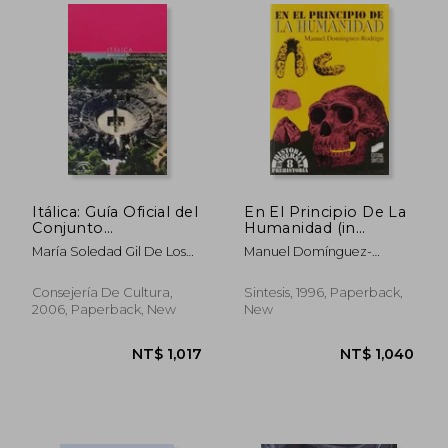
NT$ 1,012
NT$ 9
Itálica: Guía Oficial del
En El Principio De La
Conjunto
Humanidad (in
Arqueológico (in
Spanish)
María Soledad Gil De Los
Manuel Domínguez-
Spanish)
Reyes,Antonio Pérez Paz
Rodríguez
Consejería De Cultura,
Sintesis, 1996, Paperback,
2006, Paperback, New
New