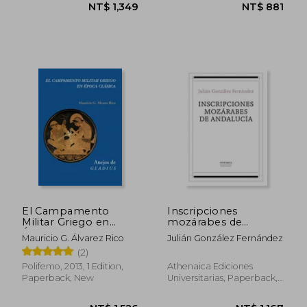
NT$ 809
NT$ 1,3
El Campamento
Inscripciones
Militar Griego en
mozárabes de
Época Clásica (in
Andalucía (in Spanish)
Mauricio G. Álvarez Rico
Julián González Fernández
Spanish)
(2)
Polifemo, 2013, 1 Edition,
Athenaica Ediciones
Paperback, New
Universitarias, Paperback,
New