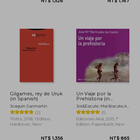
NT$ 1,349
NT$ 8
Gilgames, rey de Uruk
Un Viaje por la
(in Spanish)
Prehistoria (in
Spanish)
Joaquin Sanmartin
Jos&Eacute; Mar&Iacute;A
Berm&Uacute;Dez De
(2)
(1)
Castro
Trotta, 2018, 1 Edition,
Ediciones Akal, 2013, 1ª
Hardcover, New
Edition, Paperback, New