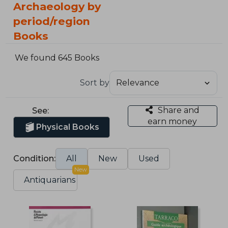
Archaeology by
period/region
Books
We found 645 Books
Sort by
Share and
See:
earn money
Physical Books
Condition:
All
New
Used
New
Antiquarians