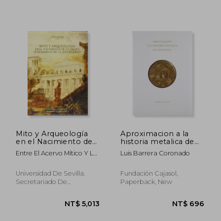
Mito y Arqueología
Aproximacion a la
en el Nacimiento de
historia metalica de
Ciudades Legendarias
Andalucía (in Spanish)
Entre El Acervo Mítico Y La
Luis Barrera Coronado
de la Antigüedad: I
Realidad Arqueológica"
Jornadas "el
Jornadas "El Nacimiento
Nacimiento de las
Universidad De Sevilla.
Fundación Cajasol,
De Las Ciudades En La
Ciudades en la
NT$ 1,340
NT$ 1,4
Secretariado De
Paperback, New
Antigüedad Clásica
Antigüedad Clásica,. El
Publicaciones, 2012, 1
3 y 4 de Noviembre
Edition, Paperback,
Used
de 2011, en Sevilla (in
Spanish)