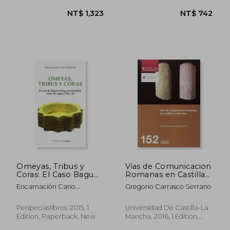
NT$ 1,255
NT$ 2,3
Omeyas, Tribus y
Vias de Comunicacion
Coras: El Caso Baguh
Romanas en Castilla
(Priego de Córdoba)
la Mancha (in
Encarnación Cano
Gregorio Carrasco Serrano
Entre los Siglos Viii y
Spanish)
Montoro
xi (in Spanish)
Peripeciaslibros, 2015, 1
Universidad De Castilla-La
Edition, Paperback, New
Mancha, 2016, 1 Edition,
Paperback, New