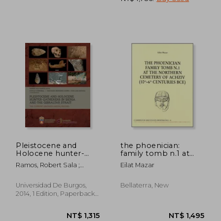
NT$ 1,092
NT$ 3,7
Pleistocene and
the phoenician:
Holocene hunter-
family tomb n.1 at
gatherers in Iberia
the northem
Ramos, Robert Sala ;
Eilat Mazar
and the Gibraltar
cementery of achziv
Carbonell, Eudald ;
Strait: the current
(10th-6th centuries
Bermudez De Castro, Jose
archaeological record
bce)
Universidad De Burgos,
Bellaterra, New
Maria
2014, 1 Edition, Paperback,
New