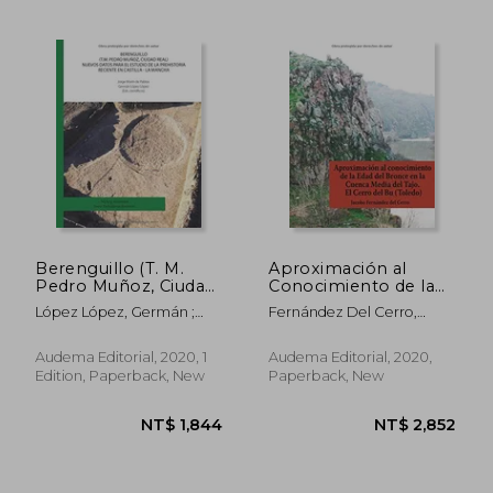
NT$ 2,224
NT$ 9
Berenguillo (T. M.
Aproximación al
Pedro Muñoz, Ciudad
Conocimiento de la
Real)Nuevos Datos
Edad del Bronce en la
López López, Germán ;
Fernández Del Cerro,
Para el Estudio de la
Cuenca Media del
Morín De Pablos, Jorge
Jacobo
Prehistoria Reciente
Tajo. El Cerro del bu
en Castilla - la
(Toledo) (in Spanish)
Audema Editorial, 2020, 1
Audema Editorial, 2020,
Mancha (in Spanish)
Edition, Paperback, New
Paperback, New