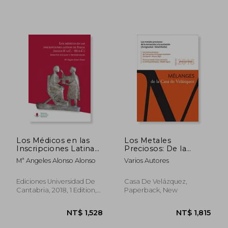
Los Médicos en las
Los Metales
Inscripciones Latinas
Preciosos: De la
de Italia (Siglos ii A. C.
Extracción a la
Mª Angeles Alonso Alonso
Varios Autores
-Iii D. C. ) (Heri) (in
Acuñación (in
NT$ 1,941
NT$ 6,5
Spanish)
Spanish)
Ediciones Universidad De
Casa De Velázquez,
Cantabria, 2018, 1 Edition,
Paperback, New
Paperback, New