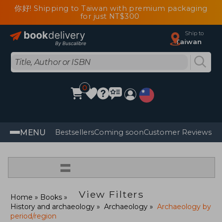
你好! Shipping to Taiwan with premium packaging
for just NT$300
Ship to
Taiwan
0
MENU
Bestsellers
Coming soon
Customer Reviews
=
View Filters
Home
Books
History and archaeology
Archaeology
Archaeology by
period/region