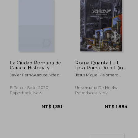
La Ciudad Romana de
Roma Quanta Fuit
NT$ 1,167
NT$ 1,1
Caraca: Historia y
Ipsa Ruina Docet (in
Territorio (in Spanish)
Spanish)
Javier Fern&Aacute;Ndez
Jesus Miguel Palomero
Ortea; Emilio Gamos Pazos
Paramo
El Tercer Sello, 2020,
Universidad De Huelva,
Paperback, New
Paperback, New