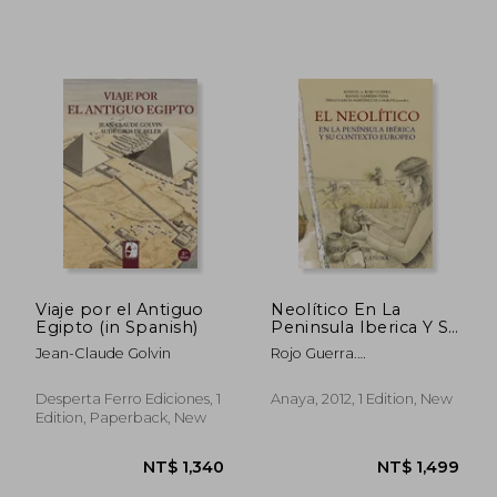
Viaje por el Antiguo
Neolítico En La
Egipto (in Spanish)
Peninsula Iberica Y Su
Contexto, El (in
Jean-Claude Golvin
Rojo Guerra.
NT$ 909
NT$ 1,3
Spanish)
Manuel;Garrido Pena.
Rafael;García Martínez De
Desperta Ferro Ediciones, 1
Anaya, 2012, 1 Edition, New
Lagrán. Íñigo
Edition, Paperback, New