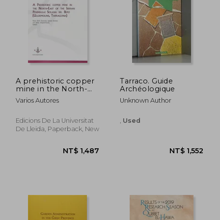
A prehistoric copper
Tarraco. Guide
mine in the North-
Archéologique
East of the Iberian
Varios Autores
Unknown Author
Peninsula: . Solana del
Bepo (Ulldemolins,
Tarragona).
Edicions De La Universitat
,
Used
De Lleida, Paperback, New
NT$ 1,487
NT$ 1,5