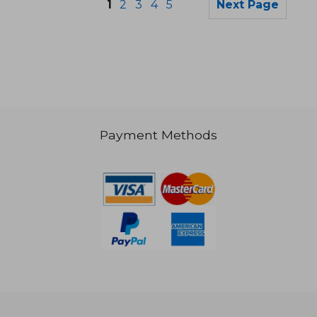
1
2
3
4
5
Next Page
Payment Methods
NT$ 4,552
NT$ 1,2