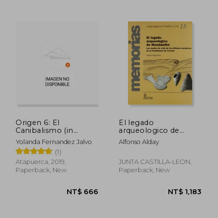
Origen 6: El
El legado
Canibalismo (in
arqueologico de
Spanish)
mendandia. los
Yolanda Fernandez Jalvo
Alfonso Alday
modos de vida de los
(1)
ultimoscazadores en
la prehistoria (in
Atapuerca, 2019,
JUNTA CASTILLA-LEON,
Spanish)
Paperback, New
Paperback, New