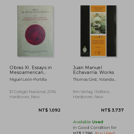
NT$ 1,449
NT$ 2,7
Obras XI. Essays in
Juan Manuel
Mesoamerican
Echavarría. Works
Anthropology and
Miguel León-Portilla
Thomas Girst; Yolanda
History (vol. 1) (pasta
Sierra; Leopoldo Múnera;
dura)
Fernando Grisalez
El Colegio Nacional, 2016,
Rm Verlag, 1 Edition,
Hardcover, New
Hardcover, New
Available
Used
in Good Condition for
NT$ 1,786
.
Buy Used