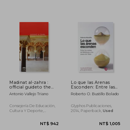
Madinat al-zahra :
Lo que las Arenas
NT$ 1,356
NT$ 8
official guideto the
Esconden: Entre las
archaeological
Ruinas de Babilonia y
Antonio Vallejo Triano
Roberto O. Bustillo Bolado
complex (in Spanish)
los Mares de Titán (in
Spanish)
Consejería De Educación,
Glyphos Publicaciones,
Cultura Y Deporte,
2014, Paperback,
Used
Paperback, New