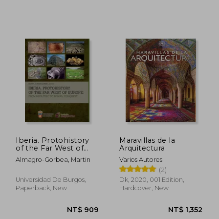
NT$ 1,315
NT$ 1,4
Iberia. Protohistory
Maravillas de la
of the Far West of
Arquitectura
Europe: From
Almagro-Gorbea, Martin
Varios Autores
Neolithic to Roman
(2)
Conquest
Universidad De Burgos,
Dk, 2020, 001 Edition,
Paperback, New
Hardcover, New