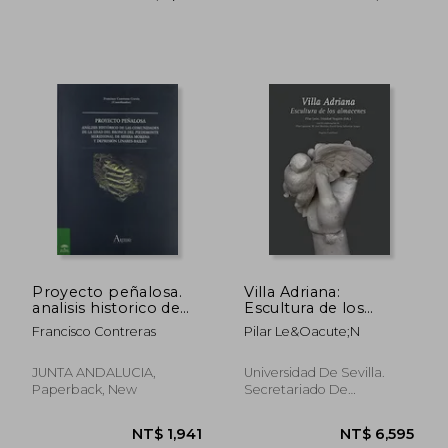
NT$ 1,526
NT$ 1,1
Proyecto peñalosa.
Villa Adriana:
analisis historico de
Escultura de los
las comunidades de la
Almacenes (in
Francisco Contreras
Pilar Le&Oacute;N
edad bronce del
Spanish)
piedemonte (in
Spanish)
JUNTA ANDALUCIA,
Universidad De Sevilla.
Paperback, New
Secretariado De
Publicaciones, 2018, 1
Edition, Hardcover, New