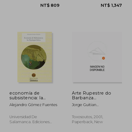
NT$ 1,323
NT$ 7
economía de
Arte Rupestre do
subsistencia: la
Barbanza
tipología lítica (in
(Divulgacion) (in
Alejandro Gómez Fuentes
Jorge Guitian
Spanish)
Spanish)
Castromil,Xoan Guitian
Rivera
Universidad De
Toxosoutos, 2001,
Salamanca. Ediciones
Paperback, New
Universidad Salamanca,
New