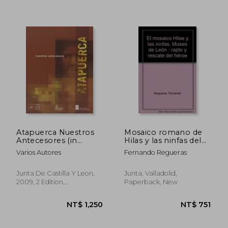
Atapuerca Nuestros
Mosaico romano de
Antecesores (in
Hilas y las ninfas del
Spanish)
Museo de León (in
Varios Autores
Fernando Regueras
Spanish)
Junta De Castilla Y Leon,
Junta, Valladolid,
2009, 2 Edition,
Paperback, New
Paperback, New
NT$ 1,528
NT$ 1,8