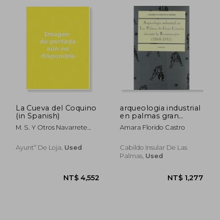
NT$ 1,844
NT$ 2,8
La Cueva del Coquino
arqueologia industrial
(in Spanish)
en palmas gran
canaria durante la
M. S. Y Otros Navarrete
Amara Florido Castro
restauracion 1869-
Enciso
1931 (in Spanish)
Ayuntº De Loja,
Used
Cabildo Insular De Las
Palmas,
Used