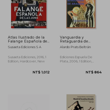
NT$ 1,148
NT$ 7
Atlas Ilustrado de la
Vanguardia y
Falange Española de
Retaguardia de
las Jons (in Spanish)
Aragón. La Guerra y la
Susaeta Ediciones S A
Alardo Prats Beltrán
Revolución en las
Comarcas
Aragonesas.
Susaeta Ediciones, 2016, 1
Ediciones Espuela De
Introducción de
Edition, Hardcover, New
Plata, 2006, 1 Edition,
Alejandro r. Díez
Paperback,
Used
Torre. (in Spanish)