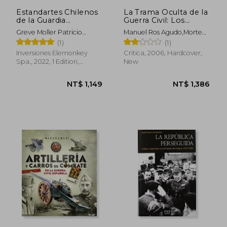
Estandartes Chilenos
La Trama Oculta de la
de la Guardia
Guerra Civil: Los
Nacional. Guerra del
Servicios Secretos de
Greve Moller Patricio
Manuel Ros Agudo,Morten
Pacífico 1879-1884.
Franco, 1931-1945 (in
Roberto
Heiberg
(1)
(1)
FULL COLOR. (in
Spanish)
Spanish)
Inversiones Elemonkey
Critica, 2006, Hardcover,
Spa., 2022, 1 Edition,
New
Paperback, New
NT$ 1,380
NT$ 1,0