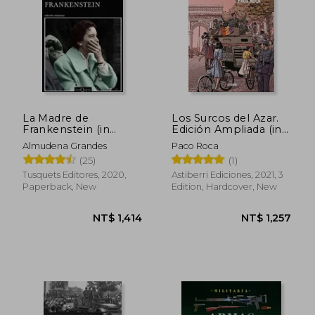
La Madre de
Los Surcos del Azar.
Frankenstein (in
Edición Ampliada (in
Spanish)
Spanish)
Almudena Grandes
Paco Roca
(25)
(1)
Tusquets Editores, 2020,
Astiberri Ediciones, 2021, 3
Paperback, New
Edition, Hardcover, New