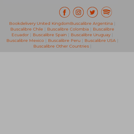
Bookdelivery United Kingdom
Buscalibre Argentina
|
NT$ 1,338
NT$ 1,2
Buscalibre Chile
|
Buscalibre Colombia
|
Buscalibre
Ecuador
|
Buscalibre Spain
|
Buscalibre Uruguay
|
Buscalibre Mexico
|
Buscalibre Peru
|
Buscalibre USA
|
Buscalibre Other Countries
|