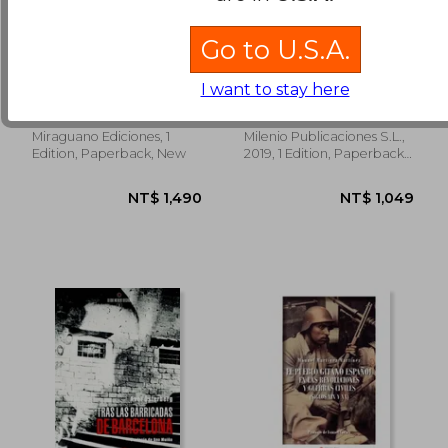
Go to U.S.A.
La Guerra Cívil
De no ser por
española a través de
México: 114 (Varia) (in
las crónicas de los
Spanish)
I want to stay here
Enrique Piquero Cuadros
Jos&Eacute; Mar&Iacute;A
corresponsales
Muri&Agrave; Rouret
soviéticos (in Spanish)
NT$ 1,150
NT$ 7
Miraguano Ediciones, 1
Milenio Publicaciones S.L.,
Edition, Paperback, New
2019, 1 Edition, Paperback,
New