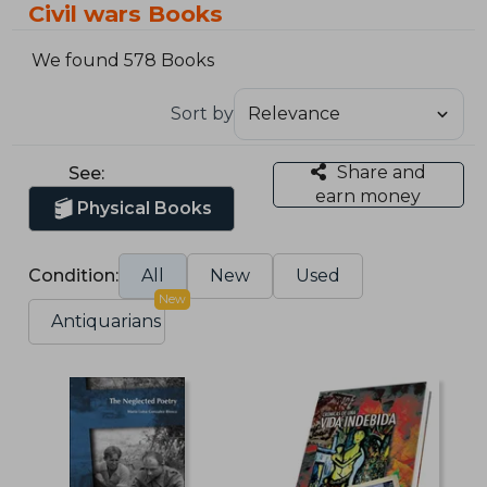
Civil wars Books
We found 578 Books
Sort by
Share and
See:
earn money
Physical Books
Condition:
All
New
Used
New
Antiquarians