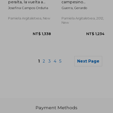
peralta, la vuelta a
campesino
casa (1936-1978) (in
republicano (in
Josefina Campos Orduña
Guerra, Gerardo
Spanish)
Spanish)
Pamiela Argitaletxea, New
Pamiela Argitaletxea, 2012,
New
1
2
3
4
5
Next Page
Payment Methods