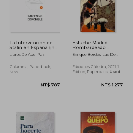
La Intervención de
Estuche Madrid
Stalin en España (in
Bombardeado:
Spanish)
Cartografía de la
NT$ 1,012
NT$ 8
Libros De Abel Paz
Enrique Bordes; Luis De
Destrucción, 1936-
Sobr&Oacute;N
1939 (in Spanish)
Calumnia, Paperback,
Ediciones Cátedra, 2021, 1
New
Edition, Paperback,
Used