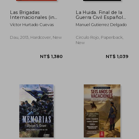
Las Brigadas
La Huida. Final de la
Internacionales (in
Guerra Civil Española.
Spanish)
(in Spanish)
Víctor Hurtado Cuevas
Manuel Gutierrez Delgado
Dau, 2013, Hardcover, New
Circulo Rojo, Paperback,
New
NT$ 1,490
NT$ 1,0