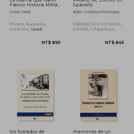
Franco Historia Militar
Spanish)
De La Guerra Civil
Cesar Vidal
Isidro Corbinos Pontaque
Espanola (in Spanish)
Planeta, Barcelona,
FEBOND SPA SUCURSAL
Hardcover,
Used
ESPAÑA, 1, Paperback,
New
NT$ 911
NT$ 1,4
los fusilados de
memorias de un