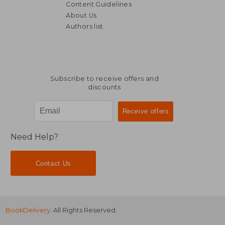
Content Guidelines
About Us
Authors list
NT$ 895
NT$ 8
Subscribe to receive offers and
discounts
Need Help?
Contact Us
BookDelivery
. All Rights Reserved.