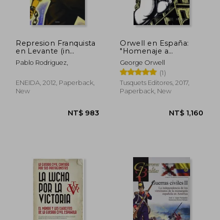
Represion Franquista
Orwell en España:
en Levante (in
"Homenaje a
Spanish)
Cataluña" y Otros
Pablo Rodriguez,
George Orwell
Escritos Sobre la
(1)
Guerra Civil Española
(Tiempo de Memoria)
ENEIDA, 2012, Paperback,
Tusquets Editores, 2017,
(in Spanish)
New
Paperback, New