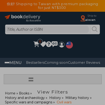
你好! Shipping to Taiwan with premium packaging
for just NT$300
Ship to
Taiwan
0
MENU
Bestsellers
Coming soon
Customer Reviews
=
View Filters
Home
Books
History and archaeology
History
Military history
Specific wars and campaigns
Civil wars