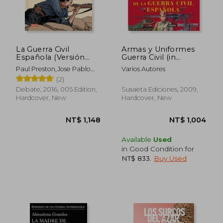
La Guerra Civil
Armas y Uniformes
Española (Versión
Guerra Civil (in
Gráfica) (in Spanish)
Spanish)
Paul Preston,Jose Pablo
Varios Autores
Garcia
(2)
Debate, 2016, 005 Edition,
Susaeta Ediciones, 2009,
Hardcover, New
Hardcover, New
Available
Used
in Good Condition for
NT$ 833
.
Buy Used
NT$ 1,148
NT$ 1,0