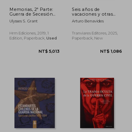
Memorias, 2ª Parte:
Seis años de
Guerra de Secesión
vacaciones y otras
(1861-1863) (in
obras de Arturo
Ulysses S. Grant
Arturo Benavides
Spanish)
Benavides (in
Spanish)
Hrm Ediciones, 2019, 1
Tranviares Editores, 2025,
Edition, Paperback,
Used
Paperback, New
NT$ 753
NT$ 1,0