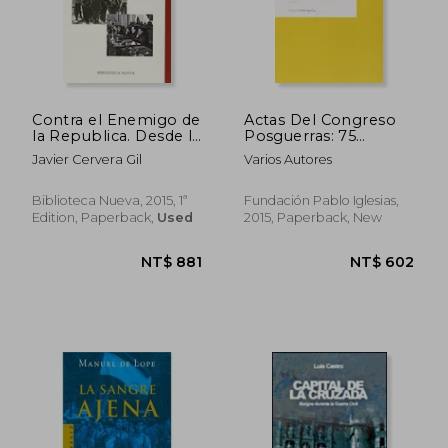
Contra el Enemigo de
Actas Del Congreso
la Republica. Desde la
Posguerras: 75
Leyy (in Spanish)
Aniversario Del Fin De
Javier Cervera Gil
Varios Autores
La Guerra Civil
Española (in Spanish)
Biblioteca Nueva, 2015, 1ª
Fundación Pablo Iglesias,
Edition, Paperback,
Used
2015, Paperback, New
NT$ 930
NT$ 1,2