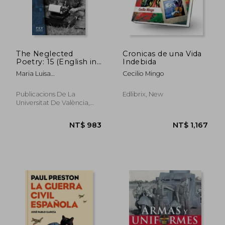
The Neglected
Cronicas de una Vida
Poetry: 15 (English in
Indebida
the World Series)
Maria Luisa
Cecilio Mingo
Gonz&Aacute;Lez Biosca
Publicacions De La
Edlibrix, New
Universitat De València,
2019, Paperback, New
NT$ 983
NT$ 1,1