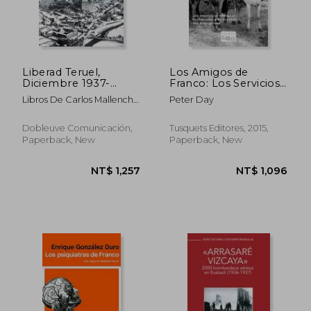
Liberad Teruel,
Los Amigos de
Diciembre 1937-
Franco: Los Servicios
Febrero 1938:
Secretos Británicos y
Libros De Carlos Mallench
Peter Day
Documentos Inéditos
el Triunfo del
Sanz
Sobre la Batalla de
Franquismo (in
Teruel en la Guerra
Spanish)
Dobleuve Comunicación,
Tusquets Editores, 2015,
Civil Española del
Paperback, New
Paperback, New
Archivo Municipal de
Cádiz (Fondo Varela)
(in Spanish)
NT$ 764
NT$ 1,2