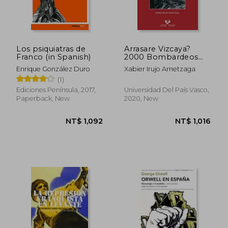
Los psiquiatras de
Arrasare Vizcaya?
Franco (in Spanish)
2000 Bombardeos
Aereos en Euskadi
Enrique González Duro
Xabier Irujo Ametzaga
(1936-1937). (in
(1)
Spanish)
Ediciones Península, 2017,
Universidad Del País Vasco,
Paperback, New
2020, New
NT$ 1,257
NT$ 1,0