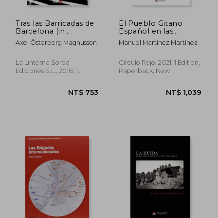
Tras las Barricadas de
El Pueblo Gitano
Barcelona (in
Español en las
Spanish)
Revoluciones y
Axel Österberg Magnusson
Manuel Martínez Martínez
Guerras Civiles (Siglos
xix y xx) (in Spanish)
La Linterna Sorda
Círculo Rojo, 2021, 1 Edition,
Ediciones S.L., 2018, 1
Paperback, New
Edition, Paperback, New
NT$ 1,615
NT$ 1,2