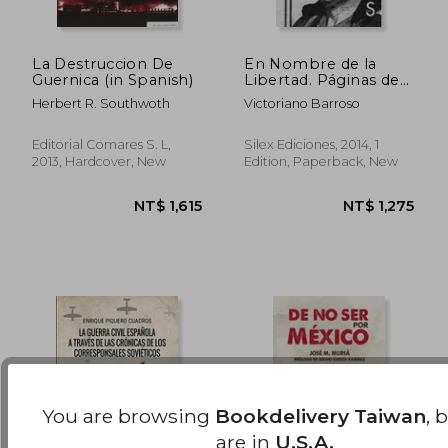
La Destruccion De
En Nombre de la
Guernica (in Spanish)
Libertad. Páginas de
mi Diario de Guerra y
NT$ 1,149
NT$ 9
Herbert R. Southwoth
Victoriano Barroso
Exilio (1936-1945)
(Serie Historia) (in
Spanish)
Editorial Comares S. L,
Silex Ediciones, 2014, 1
2013, Hardcover, New
Edition, Paperback, New
You are browsing
Bookdelivery Taiwan
, 
are in
U.S.A.