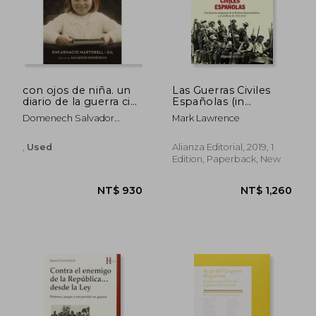
con ojos de niña. un
Las Guerras Civiles
diario de la guerra civil
Españolas (in
española (in Spanish)
Spanish)
Domenech Salvador
Mark Lawrence
Martorell I Gil Encarnacion
,
Used
Alianza Editorial, 2019, 1
Edition, Paperback, New
NT$ 2,376
NT$ 1,1