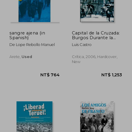
sangre ajena (in
Capital de la Cruzada:
Spanish)
Burgos Durante la
Guerra Civil (in
De Lope Rebollo Manuel
Luis Castro
Spanish)
Arete,
Used
Crítica, 2006, Hardcover,
New
NT$ 881
NT$ 6