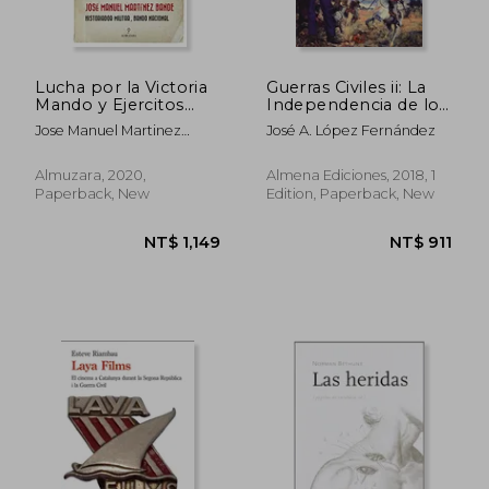
NT$ 1,092
NT$ 1,0
Lucha por la Victoria
Guerras Civiles ii: La
Mando y Ejercitos
Independencia de los
Guerra Civil Españo
Virreinatos de la
Jose Manuel Martinez
José A. López Fernández
(in Spanish)
Monarquía Española
Bande
en América (in
Spanish)
Almuzara, 2020,
Almena Ediciones, 2018, 1
Paperback, New
Edition, Paperback, New