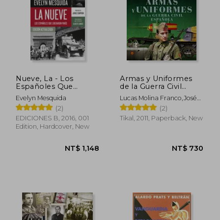
NT$ 1,414
NT$ 1,2
Nueve, La - Los
Armas y Uniformes
Españoles Que
de la Guerra Civil
Liberaron Paris (in
Española (in Spanish)
Evelyn Mesquida
Lucas Molina Franco,José
Spanish)
María Manrique García
(2)
(2)
EDICIONES B, 2016, 001
Tikal, 2011, Paperback, New
Edition, Hardcover, New