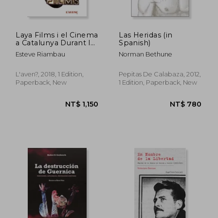
NT$ 983
NT$ 1,1
Laya Films i el Cinema
Las Heridas (in
a Catalunya Durant la
Spanish)
Guerra Civil (in
Esteve Riambau
Norman Bethune
Spanish)
L'aven?, 2018, 1 Edition,
Pepitas De Calabaza, 2012,
Paperback, New
1 Edition, Paperback, New