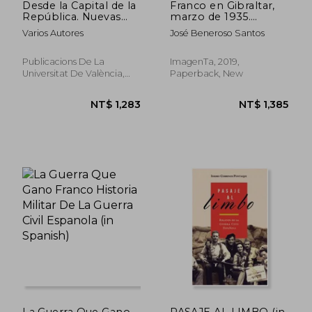
Desde la Capital de la
Franco en Gibraltar,
República. Nuevas
marzo de 1935.
Perspectivas y
Antecedentes,
Varios Autores
José Beneroso Santos
Estudios Sobre la
desarrollo y
Guerra (in Spanish)
consecuencias de una
conspiración
Publicacions De La
ImagenTa, 2019,
silenciada (in Spanish)
Universitat De València,
Paperback, New
2019, 1 Edition, Paperback,
New
NT$ 1,149
NT$ 1,3
La Guerra Que Gano
PASAJE AL LIMBO (in