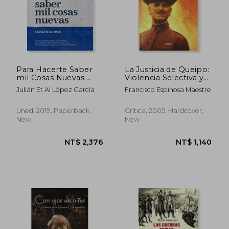
Para Hacerte Saber
La Justicia de Queipo:
mil Cosas Nuevas.
Violencia Selectiva y
Ciudad Real 1939 (in
Terror Fascista en l a ii
Julián Et Al López García
Francisco Espinosa Maestre
Spanish)
Division en 1936 (in
Spanish)
NT$ 787
NT$ 1,2
Uned, 2019, Paperback,
Crítica, 2005, Hardcover,
New
New