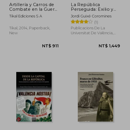
Artillería y Carros de
La República
Combate en la Guerra
Perseguida: Exilio y
Civil Española
Represión en la
Tikal Ediciones S A
Jordi Guixé Coromines
(Militaria) (in Spanish)
Francia de Franco,
(1)
1937-1951 (Història) (in
Spanish)
Tikal, 2014, Paperback,
Publicacions De La
New
Universitat De València,
2012, 1 Edition, Paperback,
New
NT$ 5,013
NT$ 1,0