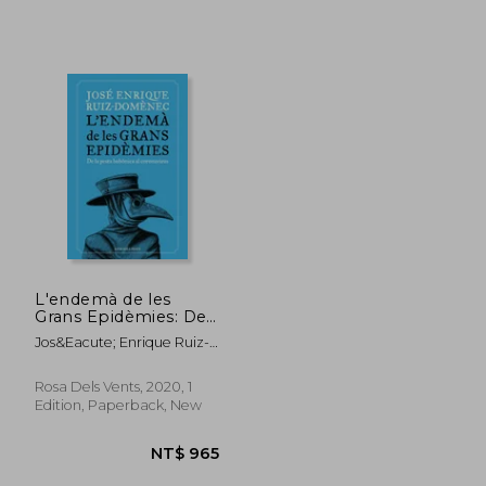
L'endemà de les
Grans Epidèmies: De
la Pesta Bubònica al
Jos&Eacute; Enrique Ruiz-
Coronavirus
NT$ 934
NT$ 9
Dom&Egrave;Nec
Rosa Dels Vents, 2020, 1
Edition, Paperback, New