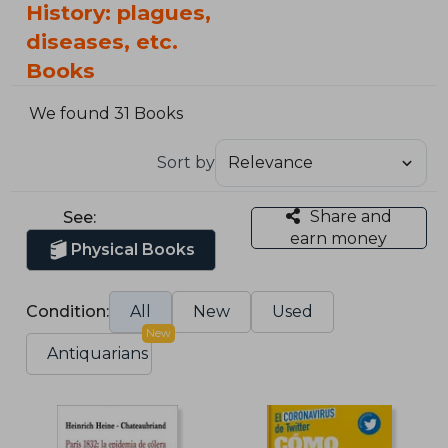
History: plagues,
diseases, etc.
Books
We found 31 Books
Sort by
Share and
See:
earn money
Physical Books
Condition:
All
New
Used
New
Antiquarians