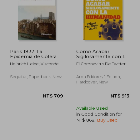
París 1832: La
Cómo Acabar
Epidemia de Cólera
Sigilosamente con la
(in Spanish)
Humanidad (in
Heinrich Heine; Vizconde
El Coronavirus De Twitter
Spanish)
De Chateaubriand,
Fran&Ccedil;Ois-
Sequitur, Paperback, New
Arpa Editores, 1 Edition,
Ren&Eacute;
Hardcover, New
Available
Used
in Good Condition for
NT$ 868
.
Buy Used
NT$ 709
NT$ 9