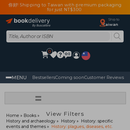
你好! Shipping to Taiwan with premium packaging
for just NT$300
Ship to
Taiwan
0
MENU
Bestsellers
Coming soon
Customer Reviews
=
View Filters
Home
Books
History and archaeology
History
History: specific
events and themes
History: plagues, diseases, etc.