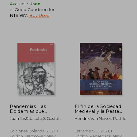
Available
Used
in Good Condition for
NT$ 997
.
Buy Used
Pandemias: Las
El fin de la Sociedad
Epidemias que
Medieval y la Peste
NT$ 1,160
NT$ 1,0
Asolaron la
Negra (in Spanish)
Juan Jes&Uacute;S Gestal
Hendrik Van Nievelt Pattillo
Humanidad (in
Otero
Spanish)
Ediciones Bolanda, 2021, 1
Letrame S.L., 2021, 1
Edition, Hardcover, New
Edition, Paperback, New