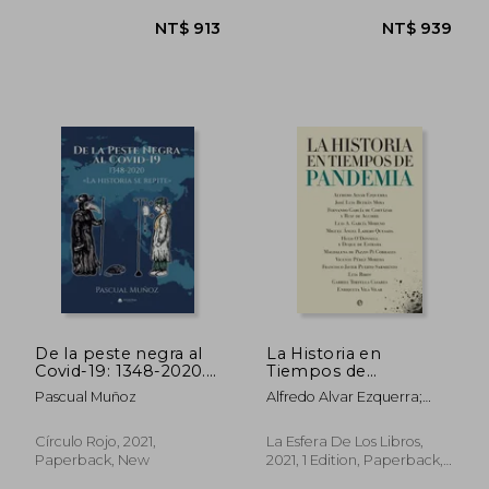
NT$ 2,056
NT$ 1,2
De la peste negra al
La Historia en
Covid-19: 1348-2020.
Tiempos de
«La historia se repite»
Pandemia (in
Pascual Muñoz
Alfredo Alvar Ezquerra;
(in Spanish)
Spanish)
Jos&Eacute; Luis
Betr&Aacute;N Moya;
Círculo Rojo, 2021,
La Esfera De Los Libros,
Fernando Garc&Iacute;A
Paperback, New
2021, 1 Edition, Paperback,
De Cort&Aacute;Zar Y
New