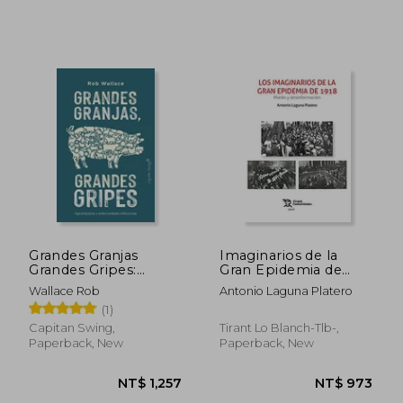
Grandes Granjas
Imaginarios de la
NT$ 1,114
NT$ 1,1
Grandes Gripes:
Gran Epidemia de
Agroindustria y
1918
Wallace Rob
Antonio Laguna Platero
Enfermedades
(1)
Infecciosas (Ensayo)
Capitan Swing,
Tirant Lo Blanch-Tlb-,
Paperback, New
Paperback, New