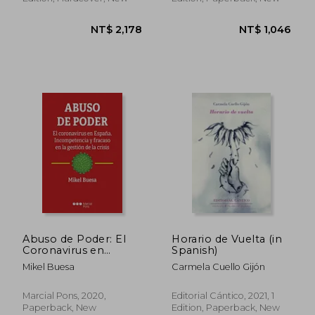
Abuso de Poder: El
Horario de Vuelta (in
Coronavirus en
Spanish)
España.
Mikel Buesa
Carmela Cuello Gijón
Incompetencia y
Fracaso en la Gestión
de la Crisis (in
Marcial Pons, 2020,
Editorial Cántico, 2021, 1
Spanish)
Paperback, New
Edition, Paperback, New