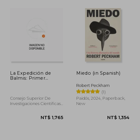
La Expedición de
Miedo (in Spanish)
Balmis: Primer
Modelo de Lucha
Robert Peckham
Global Contra las
(1)
Pandemias (in
Spanish)
Consejo Superior De
Paidós, 2024, Paperback,
Investigaciones Cientificas,
New
2021, 1 Edition, Hardcover,
New