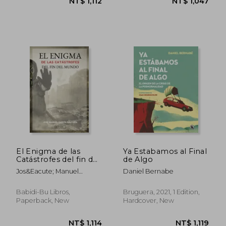
NT$ 642
NT$ 1,0
El Enigma de las
Ya Estabamos al Final
Catástrofes del fin del
de Algo
Mundo
Jos&Eacute; Manuel
Daniel Bernabe
Garc&Iacute;A Bautista
Babidi-Bu Libros,
Bruguera, 2021, 1 Edition,
Paperback, New
Hardcover, New