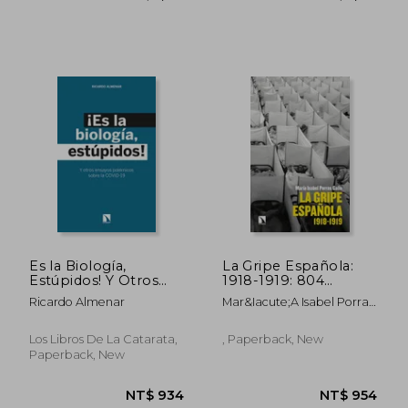
NT$ 1,112
NT$ 1,0
Es la Biología,
La Gripe Española:
Estúpidos! Y Otros
1918-1919: 804
Ensayos Polémicos
(Mayor)
Ricardo Almenar
Mar&Iacute;A Isabel Porras
Sobre la Covid-19
Gallo
Los Libros De La Catarata,
, Paperback, New
Paperback, New