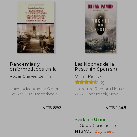
NT$ 1,046
NT$ 1,0
Pandemias y
Las Noches de la
enfermedades en la
Peste (in Spanish)
historia del Ecuador,
Rodas Chaves, Germán
Orhan Pamuk
siglos XVIII-XXI.
(2)
Desarrollo del
pensamiento médica
Universidad Andina Simón
Literatura Random House,
(in Spanish)
Bolívar, 2021, Paperback,
2022, Paperback, New
New
Available
Used
in Good Condition for
NT$ 795
.
Buy Used