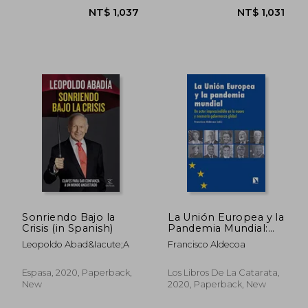
Ruiz De Aguirre; Luis A.
Garc&Iacute;A Moreno;
Miguel &Aacute;Ngel
Ladero Quesada; Hugo
O&Rsquo;Donnell Y Duque
De Estrada; Magdalena De
Pazzis Pi Cor
NT$ 913
NT$ 9
Sonriendo Bajo la
La Unión Europea y la
Crisis (in Spanish)
Pandemia Mundial:
Un Actor
Leopoldo Abad&Iacute;A
Francisco Aldecoa
Imprescindible en la
Nueva y Necesaria
Gobernanza Global
Espasa, 2020, Paperback,
Los Libros De La Catarata,
(in Spanish)
New
2020, Paperback, New