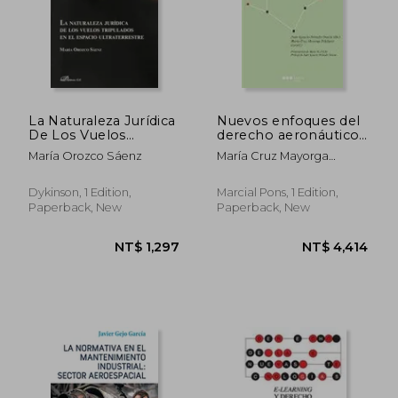
La Naturaleza Jurídica
Nuevos enfoques del
De Los Vuelos
derecho aeronáutico
Tripulados En El
y espacial
María Orozco Sáenz
María Cruz Mayorga
Espacio Ultraterrestre
Toledano
NT$ 3,221
NT$ 2,3
Dykinson, 1 Edition,
Marcial Pons, 1 Edition,
Paperback, New
Paperback, New