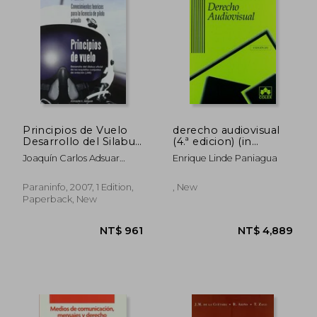
Principios de Vuelo
derecho audiovisual
Desarrollo del Silabus
(4.ª edicion) (in
Oficial de los
Spanish)
Joaquín Carlos Adsuar
Enrique Linde Paniagua
Requisitos Conjuntos
Mazón
de Aviacion (in
Spanish)
Paraninfo, 2007, 1 Edition,
, New
Paperback, New