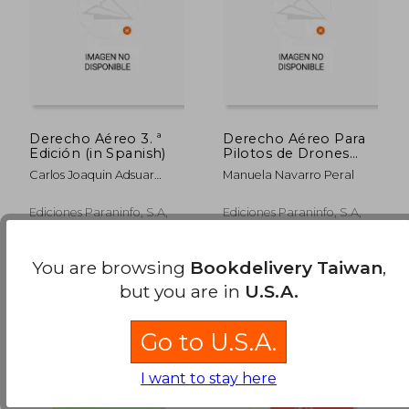
NT$ 1,167
NT$ 2,5
Derecho Aéreo 3. ª
Derecho Aéreo Para
Edición (in Spanish)
Pilotos de Drones
(Rpas) (in Spanish)
Carlos Joaquin Adsuar
Manuela Navarro Peral
Maz&Oacute;N
Ediciones Paraninfo, S.A,
Ediciones Paraninfo, S.A,
2020, Paperback, New
2020, New
You are browsing
Bookdelivery Taiwan
,
but you are in
U.S.A.
Go to U.S.A.
I want to stay here