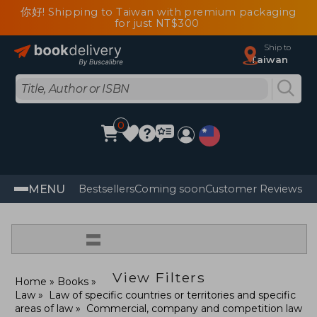
你好! Shipping to Taiwan with premium packaging
for just NT$300
Ship to
Taiwan
0
MENU
Bestsellers
Coming soon
Customer Reviews
=
View Filters
Home
Books
Law
Law of specific countries or territories and specific
areas of law
Commercial, company and competition law