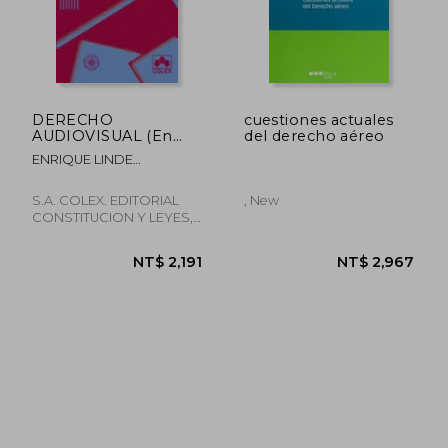
DERECHO
cuestiones actuales
AUDIOVISUAL (En
del derecho aéreo
papel)
ENRIQUE LINDE
PANIAGUA
S.A. COLEX. EDITORIAL
, New
CONSTITUCION Y LEYES,
Paperback,
Used
NT$ 1,533
NT$ 3,5