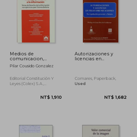
NT$ 961
NT$ 4,8
Medios de
Autorizaciones y
comunicacion,
licencias en
mensajes y
telecomunicaciones
Pilar Cousido Gonzalez
dcho.informac. (in
(in Spanish)
Spanish)
Editorial Constitución Y
Comares, Paperback,
Leyes (Colex) S.A.,
Used
Paperback,
Used