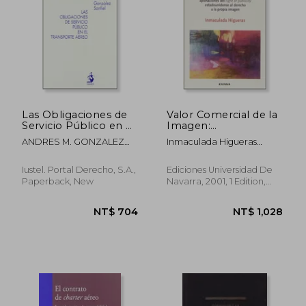
NT$ 1,910
NT$ 1,6
Las Obligaciones de
Valor Comercial de la
Servicio Público en el
Imagen:
Transporte Aéreo (in
Aportaciones del
ANDRES M. GONZALEZ
Inmaculada Higueras
Spanish)
"Right of Publicity"
SANFIEL
Vicente
Estadounidense al
Derecho a la Propia
Iustel. Portal Derecho, S.a.,
Ediciones Universidad De
Imagen
Paperback, New
Navarra, 2001, 1 Edition,
(Comunicación) (in
Paperback, New
Spanish)