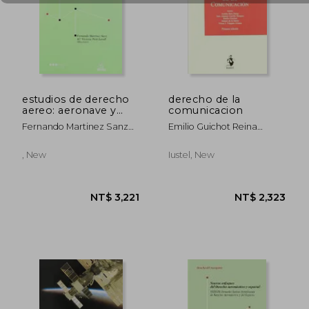
estudios de derecho
derecho de la
aereo: aeronave y
comunicacion
liberalizacion
NT$ 1,774
NT$ 1,1
Fernando Martinez Sanz
Emilio Guichot Reina
(dir)
(coordinador)
, New
Iustel, New