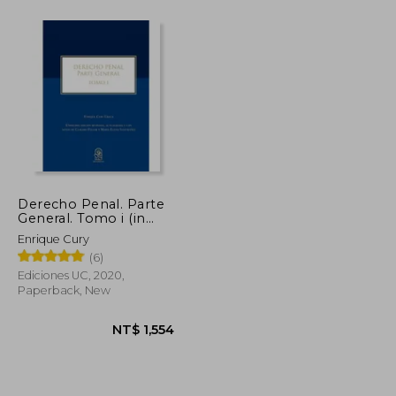
NT$ 1,004
NT$ 1,662
Derecho Penal. Parte
General. Tomo i (in
Spanish)
Enrique Cury
(6)
Ediciones UC, 2020,
Paperback, New