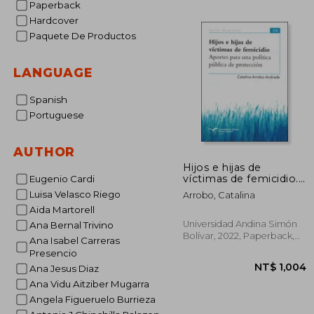
Paperback
Hardcover
NT$ 
Paquete De Productos
LANGUAGE
Spanish
Portuguese
AUTHOR
Hijos e hijas de
víctimas de femicidio.
Eugenio Cardi
Aportes para una
Luisa Velasco Riego
Arrobo, Catalina
política pública de
Aida Martorell
protección (in
Spanish)
Universidad Andina Simón
Ana Bernal Trivino
Bolívar, 2022, Paperback,
Ana Isabel Carreras
New
Presencio
Ana Jesus Diaz
Ana Vidu Aitziber Mugarra
Angela Figueruelo Burrieza