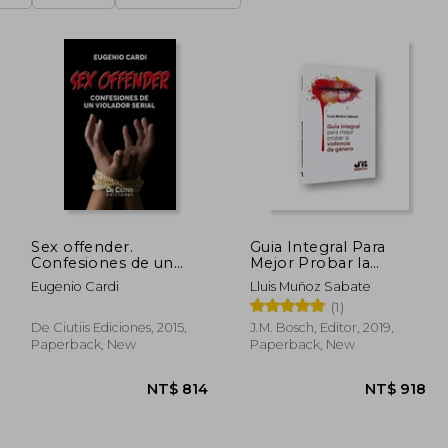
Sex offender.
Guia Integral Para
Confesiones de un
Mejor Probar la
violador serial (in
Violencia de Genero
Eugenio Cardi
Lluis Muñoz Sabate
Spanish)
(in Spanish)
(1)
De Ciutiis Ediciones, 2015,
J.M. Bosch, Editor, 2019,
Paperback, New
Paperback, New