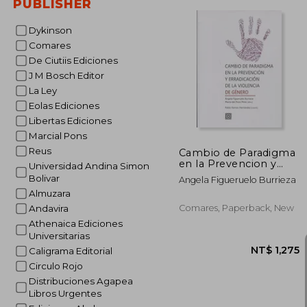
PUBLISHER
Dykinson
Comares
De Ciutiis Ediciones
J M Bosch Editor
NT$ 
La Ley
Eolas Ediciones
Libertas Ediciones
Marcial Pons
Reus
Cambio de Paradigma
en la Prevencion y
Universidad Andina Simon
Erradicacion de la v (in
Bolivar
Angela Figueruelo Burrieza
Spanish)
Almuzara
Comares, Paperback, New
Andavira
Athenaica Ediciones
Universitarias
Caligrama Editorial
Circulo Rojo
Distribuciones Agapea
Libros Urgentes