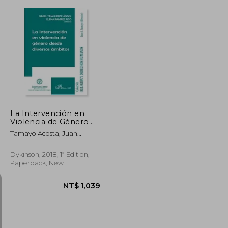
NT$ 996
NT$ 1,554
La Intervención en
Violencia de Género
Desde Diversos
Tamayo Acosta, Juan
Ámbitos (in Spanish)
José,Tajahuerce Ángel,
Isabel,Ramírez Rico, Elena
Dykinson, 2018, 1ª Edition,
Paperback, New