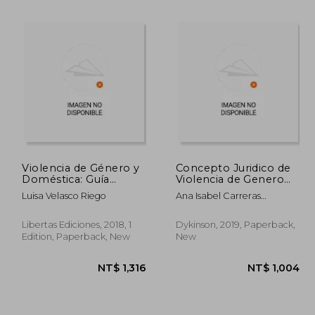
1,310
NT$ 814
Violencia de Género y
Concepto Juridico de
Doméstica: Guía
Violencia de Genero
Práctica Para Fuerzas y
(in Spanish)
Luisa Velasco Riego
Ana Isabel Carreras
Cuerpos de Seguridad
Presencio
(in Spanish)
Libertas Ediciones, 2018, 1
Dykinson, 2019, Paperback,
Edition, Paperback, New
New