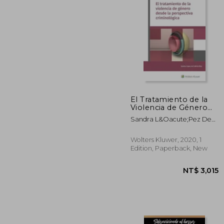
El Tratamiento de la
Violencia de Género
Desde la Perspectiva
NT$ 
Sandra L&Oacute;Pez De
Criminológica (in
Zubir&Iacute;A D&Iacute;Az
Spanish)
Wolters Kluwer, 2020, 1
Edition, Paperback, New