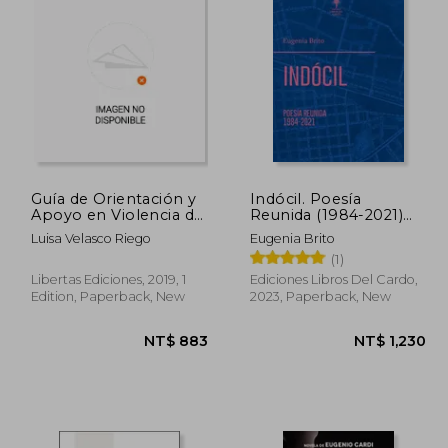
Guía de Orientación y
Indócil. Poesía
Apoyo en Violencia de
Reunida (1984-2021)
Género y Violencia
(in Spanish)
4,418
NT$ 868
Luisa Velasco Riego
Eugenia Brito
Familiar (in Spanish)
(1)
Libertas Ediciones, 2019, 1
Ediciones Libros Del Cardo,
Edition, Paperback, New
2023, Paperback, New