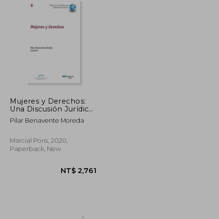
NT$ 3,437
NT$ 814
Mujeres y Derechos:
Una Discusión Jurídica
Sobre Reproducción,
Pilar Benavente Moreda
Sexualidad y Género
(in Spanish)
Marcial Pons, 2020,
Paperback, New