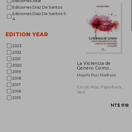
Ediciones Akal
Ediciones Diaz De Santos
Ediciones Diaz De Santos S
A
EDITION YEAR
NT$ 
2023
2022
2021
La Violencia de
2020
Genero Como
2019
Desplazamiento
Mayela Ruiz Madrazo
Forzado, Crimen de
2018
Lesa Humanidad y
2017
Genocidio (in Spanish)
Circulo Rojo, Paperback,
2016
New
2015