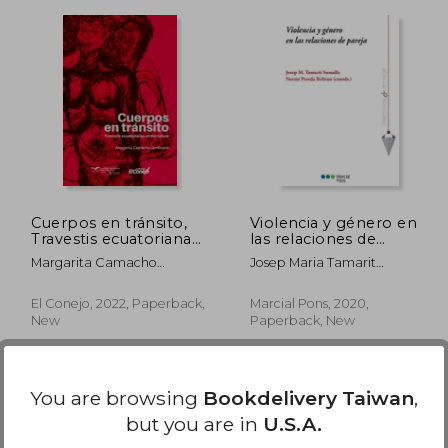
1,116
NT$ 589
Cuerpos en tránsito,
Violencia y género en
Travestis ecuatorianas
las relaciones de
en Barcelona (in
pareja (in Spanish)
Margarita Camacho
Josep Maria Tamarit
Spanish)
Zambrano
Sumalla, Noemí Pereda
Beltrán
El Conejo, 2022, Paperback,
Marcial Pons, 2020,
New
Paperback, New
You are browsing
Bookdelivery Taiwan
,
but you are in
U.S.A.