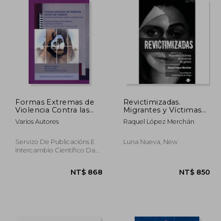
 918
NT$ 965
Formas Extremas de
Revictimizadas.
Violencia Contra las
Migrantes y Víctimas
Mujeres: Escenarios de
de Violencia de
Varios Autores
Raquel López Merchán
Prostitución, Violencia
Género (in Spanish)
y Explotación Sexual =
Cenários de
Servizo De Publicacións E
Luna Nueva, New
Prostitução, Violência
Intercambio Científico Da
e Exploração Sexual
Usc, 2019, Paperback, New
(in Spanish)