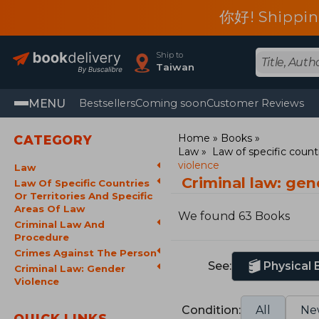
你好! Shippin
Ship to
Taiwan
MENU
Bestsellers
Coming soon
Customer Reviews
Home
Books
CATEGORY
Law
Law of specific countr
violence
Law
Criminal law: ge
Law Of Specific Countries
Or Territories And Specific
Areas Of Law
We found 63 Books
Criminal Law And
Procedure
Crimes Against The Person
See:
Physical
Criminal Law: Gender
Violence
Condition:
All
Ne
QUICK LINKS