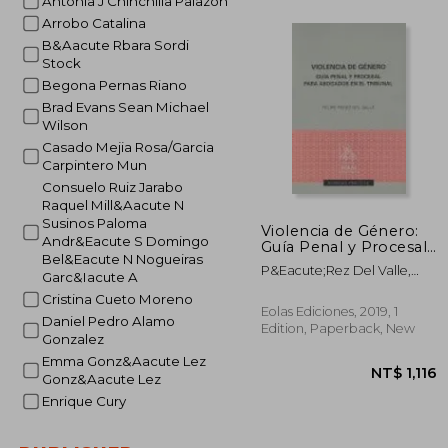
Antonia J Chinchilla Palazon
Arrobo Catalina
B&Aacute Rbara Sordi
Stock
NT$ 
Begona Pernas Riano
Brad Evans Sean Michael
Wilson
Casado Mejia Rosa/Garcia
Carpintero Mun
Consuelo Ruiz Jarabo
Raquel Mill&Aacute N
Susinos Paloma
Violencia de Género:
Andr&Eacute S Domingo
Guía Penal y Procesal
Bel&Eacute N Nogueiras
Para Abogados en el
P&Eacute;Rez Del Valle,
Garc&Iacute A
Tribunal (in Spanish)
Felipe
Cristina Cueto Moreno
Eolas Ediciones, 2019, 1
Daniel Pedro Alamo
Edition, Paperback, New
Gonzalez
Emma Gonz&Aacute Lez
Gonz&Aacute Lez
Enrique Cury