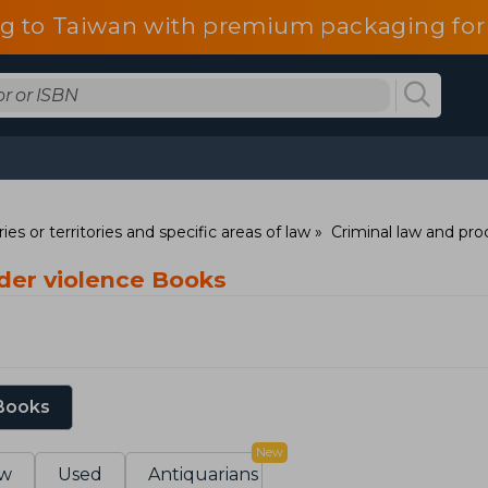
g to Taiwan with premium packaging for
ies or territories and specific areas of law
Criminal law and pr
nder violence Books
 Books
New
w
Used
Antiquarians