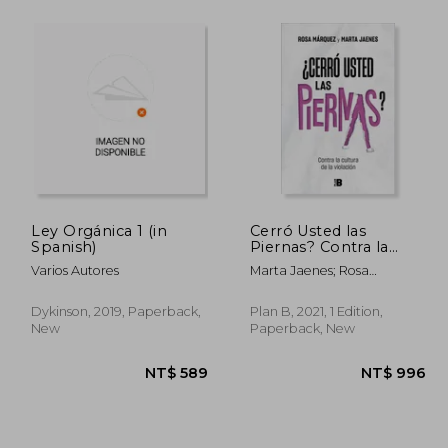
1,004
NT$ 1,316
Ley Orgánica 1 (in
Cerró Usted las
Spanish)
Piernas? Contra la
Cultura de la Violación
Varios Autores
Marta Jaenes; Rosa
(in Spanish)
Márquez
Dykinson, 2019, Paperback,
Plan B, 2021, 1 Edition,
New
Paperback, New