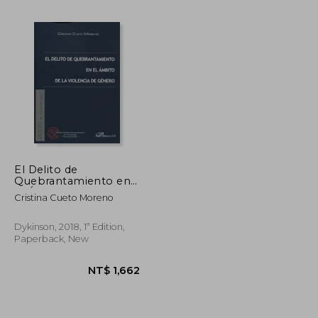
NT$ 918
NT$ 3,468
El Delito de
Quebrantamiento en
el Ámbito de la
Cristina Cueto Moreno
Violencia de Género
(in Spanish)
Dykinson, 2018, 1ª Edition,
Paperback, New