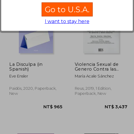
Go to U.S.A.
I want to stay here
1,275
NT$ 865
La Disculpa (in
Violencia Sexual de
Spanish)
Genero Contra las
Mujeres Adultas (in
Eve Ensler
María Acale Sánchez
Spanish)
Paidós, 2020, Paperback,
Reus, 2019, 1 Edition,
New
Paperback, New