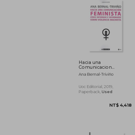
NT$
Hacia una
Comunicacion
Feminista Como
Ana Bernal-Triviño
Informar e Informarse
(in Spanish)
Uoc Editorial, 2019,
Paperback,
Used