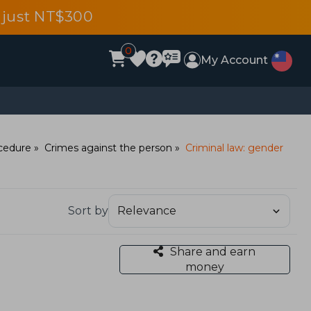
 just NT$300
0
My Account
ocedure
Crimes against the person
Criminal law: gender
Sort by
Share and earn
money