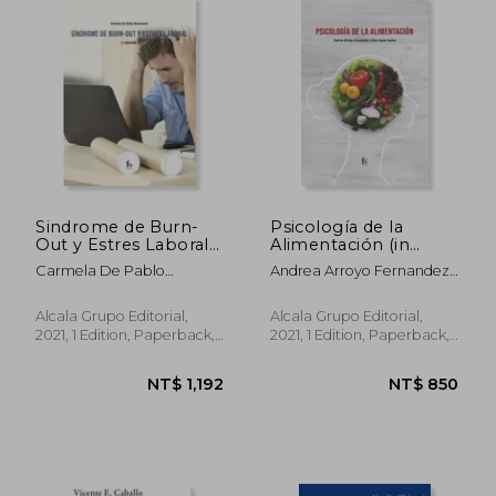
NT$ 1,335
NT$ 1,3
Sindrome de Burn-
Psicología de la
Out y Estres Laboral
Alimentación (in
-3 ed (in Spanish)
Spanish)
Carmela De Pablo
Andrea Arroyo Fernandez;
Hernandez
Gina Llad&Oacute; Jordan
Alcala Grupo Editorial,
Alcala Grupo Editorial,
2021, 1 Edition, Paperback,
2021, 1 Edition, Paperback,
New
New