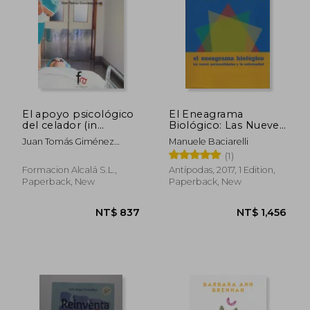
El apoyo psicológico
El Eneagrama
del celador (in
Biológico: Las Nueve
Spanish)
Personalidades y la
Juan Tomás Giménez
Manuele Baciarelli
Enfermedad (in
Cases
(1)
Spanish)
Formacion Alcalá S.L.,
Antípodas, 2017, 1 Edition,
Paperback, New
Paperback, New
NT$ 776
NT$ 9