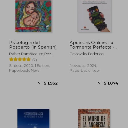
Psicología del
Apuestas Online. La
Posparto (in Spanish)
Tormenta Perfecta -
Crianza Digital y
Esther Ram&Iacute;Rez
Pavlovsky Federico
Adicciones
Matos
(7)
Emergentes.
Implicancias Clínicas
Sintesis, 2020, 1 Edition,
Noveduc, 2024,
y Lineamientos
Paperback, New
Paperback, New
Prácticos (in Spanish)
NT$ 837
NT$ 1,4