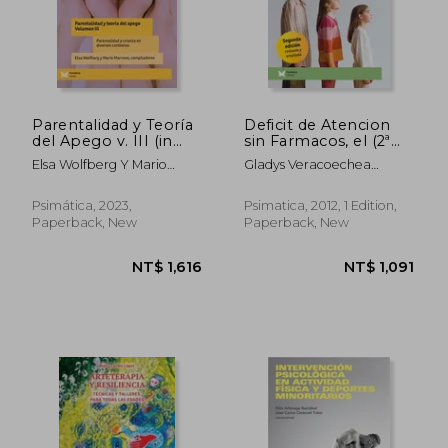
NT$ 1,562
NT$ 1,0
Parentalidad y Teoría
Deficit de Atencion
del Apego v. III (in
sin Farmacos, el (2ª
Spanish)
Ed. ) (in Spanish)
Elsa Wolfberg Y Mario
Gladys Veracoechea
Marrone
Troconis
Psimática, 2023,
Psimatica, 2012, 1 Edition,
Paperback, New
Paperback, New