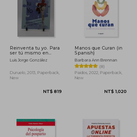
Reinventa tu yo. Para
Manos que Curan (in
ser tú mismo en
Spanish)
diálogo con el Otro
Luis Jorge González
Barbara Ann Brennan
(in Spanish)
(8)
Duruelo, 2013, Paperback,
Paidos, 2022, Paperback,
New
New
NT$ 1,004
NT$ 1,1