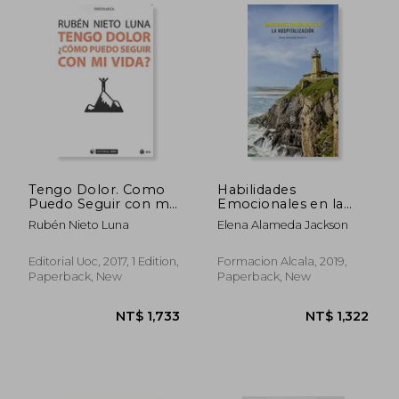
NT$ 1,138
NT$ 2,1
Tengo Dolor. Como
Habilidades
Puedo Seguir con mi
Emocionales en la
Vida? (in Spanish)
Hospitalización (in
Rubén Nieto Luna
Elena Alameda Jackson
Spanish)
Editorial Uoc, 2017, 1 Edition,
Formacion Alcala, 2019,
Paperback, New
Paperback, New