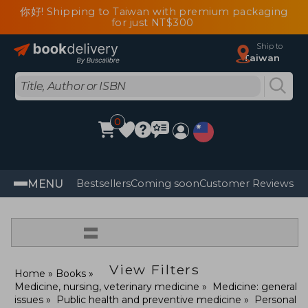
你好! Shipping to Taiwan with premium packaging
for just NT$300
Ship to
Taiwan
0
MENU
Bestsellers
Coming soon
Customer Reviews
=
View Filters
Home
Books
Medicine, nursing, veterinary medicine
Medicine: general
issues
Public health and preventive medicine
Personal