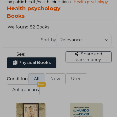
and public health/health education
Health psychology
Health psychology
Books
We found 82 Books
Sort by
Share and
See:
earn money
Physical Books
Condition:
All
New
Used
New
Antiquarians