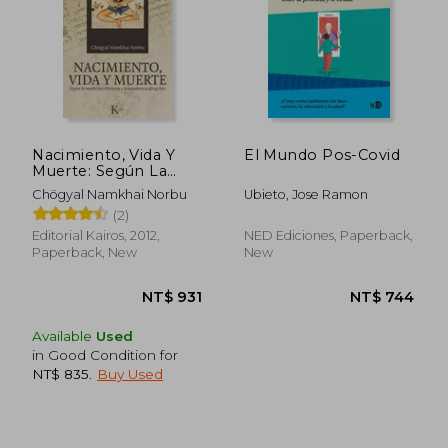
Nacimiento, Vida Y
El Mundo Pos-Covid
Muerte: Según La
Medicina Tibetana Y
Chögyal Namkhai Norbu
Ubieto, Jose Ramon
La Enseñanza
(2)
Dzogchén
Editorial Kairos, 2012,
NED Ediciones, Paperback,
Paperback, New
New
Available
Used
in Good Condition for
NT$ 835
.
Buy Used
NT$ 931
NT$ 7