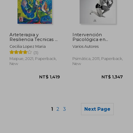
NT$ 1,031
NT$ 1,3
Arteterapia y
Intervención
Resiliencia Tecnicas y
Psicológica en
Talleres Para Todas
Actividad Física y
Cecilia Lopez Maria
Varios Autores
las Edades (in
Deportes Minoritarios
(3)
Spanish)
(in Spanish)
Maipue, 2021, Paperback,
Psimática, 2011, Paperback,
New
New
1
2
3
Next Page