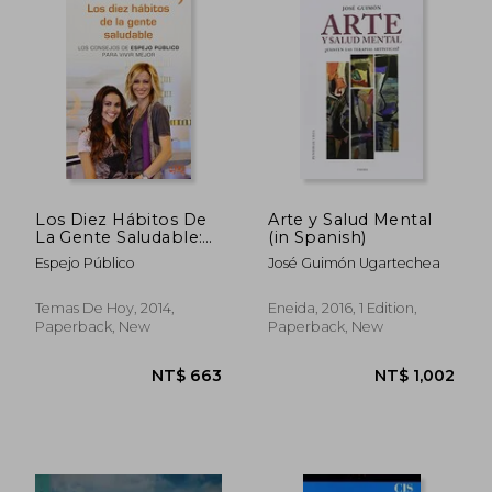
NT$ 657
NT$ 7
Los Diez Hábitos De
Arte y Salud Mental
La Gente Saludable:
(in Spanish)
Los Consejos De
Espejo Público
José Guimón Ugartechea
Espejo Público Para
Vivir Mejor (fuera De
Colección) (in
Temas De Hoy, 2014,
Eneida, 2016, 1 Edition,
Spanish)
Paperback, New
Paperback, New