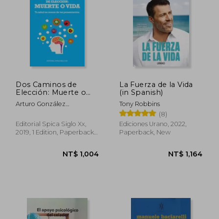
Dos Caminos de
La Fuerza de la Vida
Elección: Muerte o
(in Spanish)
Vida (in Spanish)
Arturo González
Tony Robbins
Hernández
(8)
Editorial Spica Siglo Xx,
Ediciones Urano, 2022,
2019, 1 Edition, Paperback,
Paperback, New
New
NT$ 658
NT$ 2,5