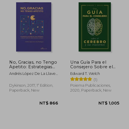
NT$ 1,033
NT$ 1,4
No, Gracias, no Tengo
Una Guía Para el
Apetito: Estrategias
Consejero Sobre el
Psicológicas Para
Cerebro y sus
Andrés López De La Llave
Edward T. Welch
Adelgazar y
Trastornos (in
Rodríguez
(1)
Establecer Hábitos
Spanish)
de Ingesta Saludables
Dykinson, 2017, 1ª Edition,
Poiema Publicaciones,
y Duraderos (in
Paperback, New
2020, Paperback, New
Spanish)