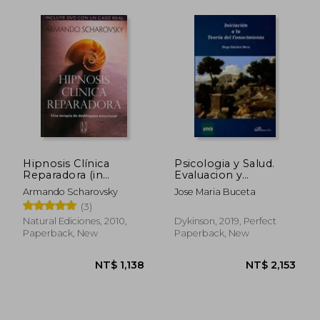
Hipnosis Clínica
Psicologia y Salud.
Reparadora (in
Evaluacion y
Spanish)
Tratamiento (in
Armando Scharovsky
Jose Maria Buceta
Spanish)
(3)
Natural Ediciones, 2010,
Dykinson, 2019, Perfect
Paperback, New
Paperback, New
NT$ 996
NT$ 9