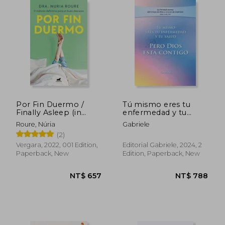
NT$ 866
NT$ 1,0
Por Fin Duermo /
Tú mismo eres tu
Finally Asleep (in
enfermedad y tu
Spanish)
salud. Pero Dios está
Roure, Núria
Gabriele
contigo (in Spanish)
(2)
Vergara, 2022, 001 Edition,
Editorial Gabriele, 2024, 2
Paperback, New
Edition, Paperback, New