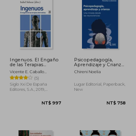
NT$ 1,733
NT$ 1,3
Ingenuos. El Engaño
Psicopedagogía,
de las Terapias
Aprendizaje y Crianza
Alternativas: 1270
- una Mirada Desde
Vicente E. Caballo
Chireni Noelia
(Psicología) (in
las Neurociencias (in
Manrique; Isabel Cristina
(5)
Spanish)
Spanish)
Salazar Torres; Isabel C.
Siglo Xxi De España
Lugar Editorial, Paperback,
Salazar
Editores, S.A., 2019,
New
Paperback, New