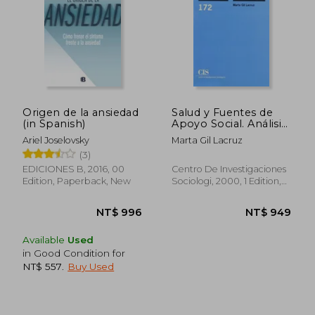
Origen de la ansiedad
Salud y Fuentes de
(in Spanish)
Apoyo Social. Análisis
de una Comunidad (in
Ariel Joselovsky
Marta Gil Lacruz
Spanish)
(3)
EDICIONES B, 2016, 00
Centro De Investigaciones
Edition, Paperback, New
Sociologi, 2000, 1 Edition,
Paperback, New
Available
Used
in Good Condition for
NT$ 557
.
Buy Used
NT$ 754
NT$ 1,6