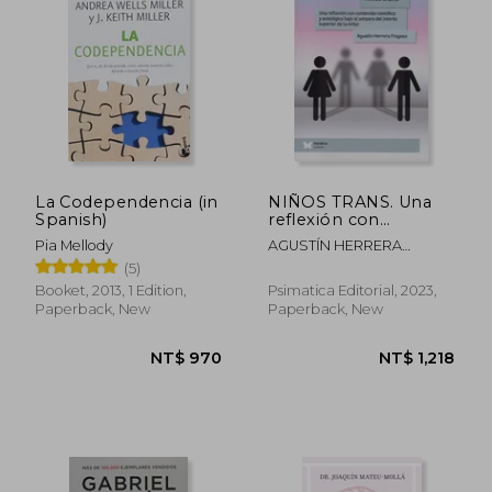
La Codependencia (in
NIÑOS TRANS. Una
Spanish)
reflexión con
contenido científico y
Pia Mellody
AGUSTÍN HERRERA
axiológico bajo el
FRAGOSO
(5)
amparo del interés
superior de la niñez
Booket, 2013, 1 Edition,
Psimatica Editorial, 2023,
NT$ 937
NT$ 8
(in Spanish)
Paperback, New
Paperback, New