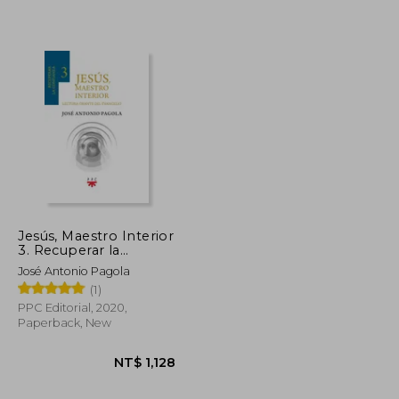
NT$ 1,218
NT$ 850
Jesús, Maestro Interior
3. Recuperar la
Confianza (in Spanish)
José Antonio Pagola
(1)
PPC Editorial, 2020,
Paperback, New