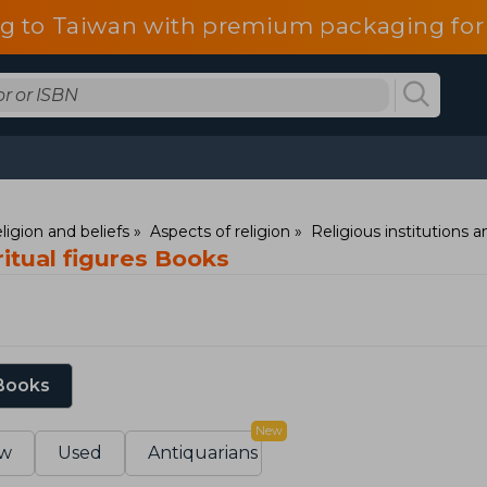
g to Taiwan with premium packaging for
ligion and beliefs
Aspects of religion
Religious institutions 
ritual figures Books
 Books
New
w
Used
Antiquarians