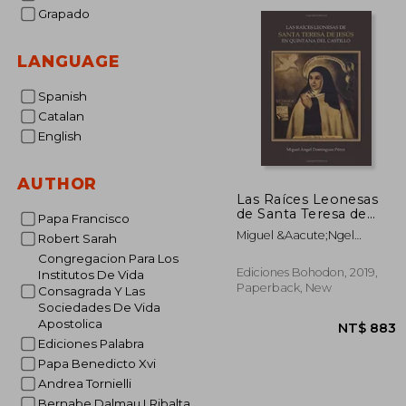
NT$ 
Grapado
LANGUAGE
Spanish
Catalan
English
AUTHOR
Las Raíces Leonesas
de Santa Teresa de
Papa Francisco
Jesús en Quintana del
Miguel &Aacute;Ngel
Robert Sarah
Castillo (in Spanish)
Dom&Iacute;Nguez
Congregacion Para Los
P&Eacute;Rez
Ediciones Bohodon, 2019,
Institutos De Vida
Paperback, New
Consagrada Y Las
Sociedades De Vida
Apostolica
Ediciones Palabra
Papa Benedicto Xvi
Andrea Tornielli
Bernabe Dalmau I Ribalta