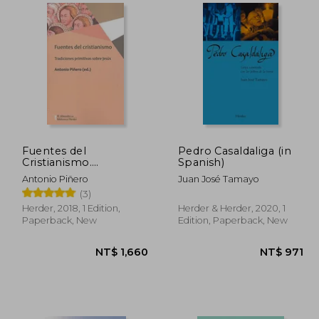
 883
NT$ 773
Fuentes del
Pedro Casaldaliga (in
Cristianismo.
Spanish)
Tradiciones Primitivas
Antonio Piñero
Juan José Tamayo
Sobre Jesús: 0
(3)
(Biblioteca Herder) (in
Spanish)
Herder, 2018, 1 Edition,
Herder & Herder, 2020, 1
Paperback, New
Edition, Paperback, New