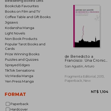
Bestselling Boxed Sets
Bookclub Favourites
Books on Film and TV
Coffee Table and Gift Books
Jigsaws
Kodansha Manga
Light Novels
Non Book Products
Popular Tarot Books and
Cards
Prize Winning Books
de Benedicto a
Puzzles and Quizzes
Francisco: Una Cronica
Vaticana
Sprayed Edges
San Agustin, Arturo
TikTok Sensations
Viz Media Manga
Fragmenta Editorial, 2013,
Paperback, New
Yen Press Manga
FORMAT
Paperback
Hardcover