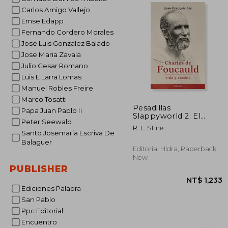
Carlos Amigo Vallejo
Emse Edapp
NT$
Fernando Cordero Morales
Jose Luis Gonzalez Balado
Jose Maria Zavala
Julio Cesar Romano
Luis E Larra Lomas
Manuel Robles Freire
Marco Tosatti
Pesadillas
Papa Juan Pablo Ii
Slappyworld 2: El
Peter Seewald
Ataque de Jack (in
R. L. Stine
Spanish)
Santo Josemaria Escriva De
Balaguer
Editorial Hidra, Paperback,
New
PUBLISHER
Ediciones Palabra
San Pablo
Ppc Editorial
Encuentro