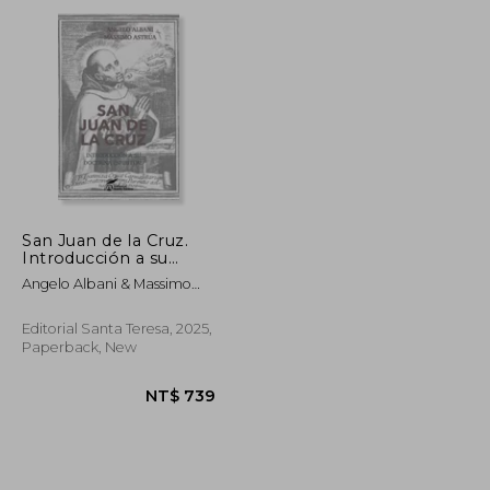
NT$ 754
NT$ 742
San Juan de la Cruz.
Introducción a su
doctrina espiritual (in
Angelo Albani & Massimo
Spanish)
Astrua
Editorial Santa Teresa, 2025,
Paperback, New