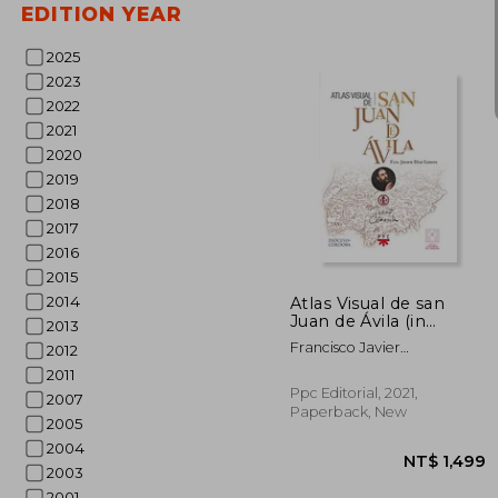
EDITION YEAR
2025
2023
2022
2021
NT$
2020
2019
2018
2017
2016
2015
2014
Atlas Visual de san
Juan de Ávila (in
2013
Spanish)
Francisco Javier
2012
Di&Acute;Az Lorite
2011
Ppc Editorial, 2021,
2007
Paperback, New
2005
2004
2003
2001