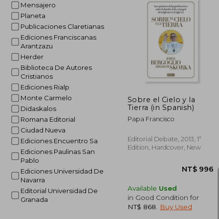
Mensajero
Planeta
Publicaciones Claretianas
Ediciones Franciscanas
NT$ 
Arantzazu
Herder
Biblioteca De Autores
Cristianos
Ediciones Rialp
Monte Carmelo
Sobre el Cielo y la
Tierra (in Spanish)
Didaskalos
Papa Francisco
Romana Editorial
Ciudad Nueva
Editorial Debate, 2013, 1ª
Ediciones Encuentro Sa
Edition, Hardcover, New
Ediciones Paulinas San
Pablo
Ediciones Universidad De
Navarra
Available
Used
Editorial Universidad De
in Good Condition for
Granada
NT$ 868
.
Buy Used