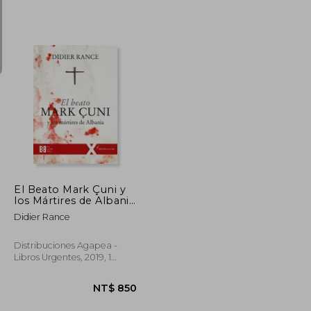
NT$ 970
NT$ 868
El Beato Mark Çuni y
los Mártires de Albania
(in Spanish)
Didier Rance
Distribuciones Agapea -
Libros Urgentes, 2019, 1
Edition, Paperback, New