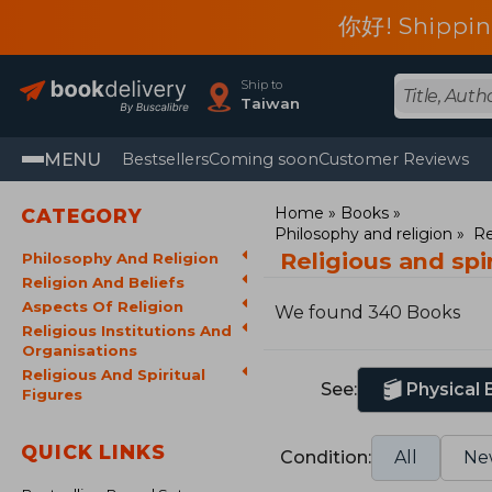
你好! Shippin
Ship to
Taiwan
MENU
Bestsellers
Coming soon
Customer Reviews
Home
Books
CATEGORY
Philosophy and religion
Re
Religious and spi
Philosophy And Religion
Religion And Beliefs
Aspects Of Religion
We found 340 Books
Religious Institutions And
Organisations
Religious And Spiritual
See:
Physical
Figures
QUICK LINKS
Condition:
All
Ne