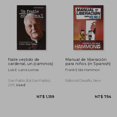
fraile vestido de
Manual de liberación
cardenal, un.(caminos)
para niños (in Spanish)
Luis E. Larra Lomas
Frank E Ida Hammon
San Pablo (ed.san Pablo),
Editorial Desafío, New
2011,
Used