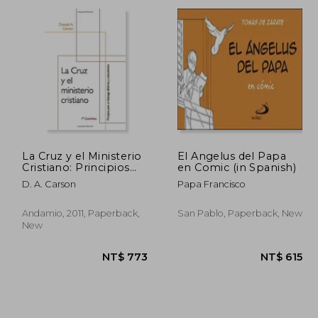
1,104
NT$ 1,159
La Cruz y el Ministerio
El Angelus del Papa
Cristiano: Principios
en Comic (in Spanish)
Para un Liderazgo
D. A. Carson
Papa Francisco
Dinámico y
Cristocéntrico (in
Spanish)
Andamio, 2011, Paperback,
San Pablo, Paperback, New
New