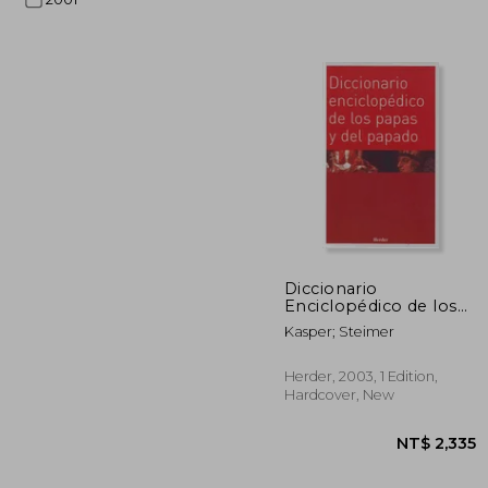
NT$ 
Diccionario
Enciclopédico de los
Papas y del Papado
Kasper; Steimer
(Enciclopedia de
Teología e Iglesia) (in
Spanish)
Herder, 2003, 1 Edition,
Hardcover, New