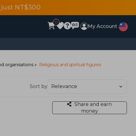
 just NT$300
0
My Account
and organisations
Religious and spiritual figures
Sort by
Share and earn
money