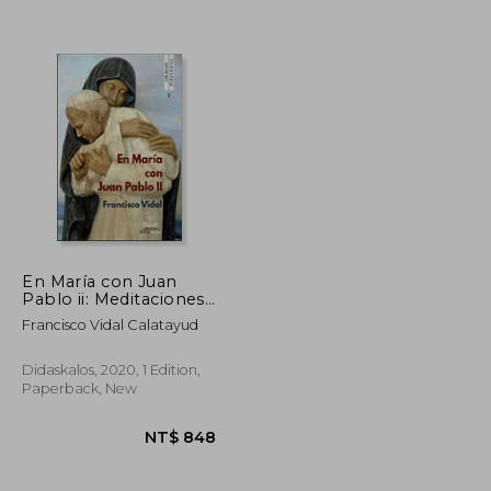
En María con Juan
Pablo ii: Meditaciones:
3 (Cor ad Cor) (in
Francisco Vidal Calatayud
NT$ 850
NT$ 1,128
Spanish)
Didaskalos, 2020, 1 Edition,
Paperback, New