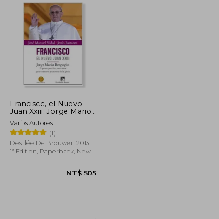
NT$ 615
NT$ 739
Francisco, el Nuevo
Juan Xxiii: Jorge Mario
Bergoglio: El Primer
Varios Autores
Pontífice Americano
(1)
Para una Nueva
Primavera de la Iglesia
Desclée De Brouwer, 2013,
(in Spanish)
1ª Edition, Paperback, New